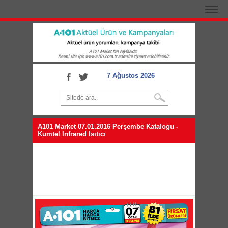
7 Ağustos 2026
A101 Market 07.01.2016 Perşembe Katalogu -
Kumtel Infrared Isıtıcı