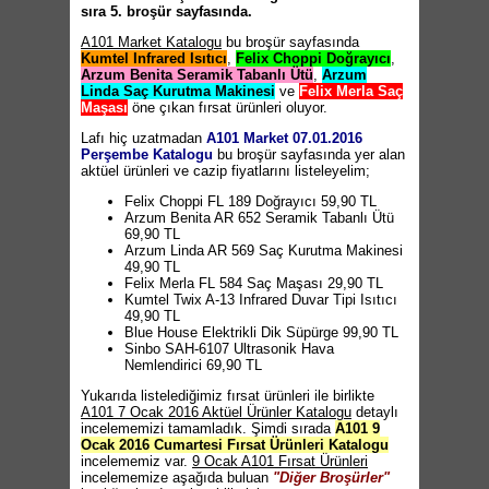
sıra 5. broşür sayfasında.
A101 Market Katalogu
bu broşür sayfasında
Kumtel Infrared Isıtıcı
,
Felix Choppi Doğrayıcı
,
Arzum Benita Seramik Tabanlı Ütü
,
Arzum
Linda Saç Kurutma Makinesi
ve
Felix Merla Saç
Maşası
öne çıkan fırsat ürünleri oluyor.
Lafı hiç uzatmadan
A101 Market 07.01.2016
Perşembe Katalogu
bu broşür sayfasında yer alan
aktüel ürünleri ve cazip fiyatlarını listeleyelim;
Felix Choppi FL 189 Doğrayıcı 59,90 TL
Arzum Benita AR 652 Seramik Tabanlı Ütü
69,90 TL
Arzum Linda AR 569 Saç Kurutma Makinesi
49,90 TL
Felix Merla FL 584 Saç Maşası 29,90 TL
Kumtel Twix A-13 Infrared Duvar Tipi Isıtıcı
49,90 TL
Blue House Elektrikli Dik Süpürge 99,90 TL
Sinbo SAH-6107 Ultrasonik Hava
Nemlendirici 69,90 TL
Yukarıda listelediğimiz fırsat ürünleri ile birlikte
A101 7 Ocak 2016 Aktüel Ürünler Katalogu
detaylı
incelememizi tamamladık. Şimdi sırada
A101 9
Ocak 2016 Cumartesi Fırsat Ürünleri Katalogu
incelememiz var.
9 Ocak A101 Fırsat Ürünleri
incelememize aşağıda buluan
"Diğer Broşürler"