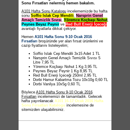
Sonu Fırsatları nelermiş hemen bakalım.
A101 Hafta Sonu Katalogu
incelememizde bu hafta
sonu
Soffio Islak Cep Mendili
,
Narsprin Genel
Amaçlı Temizlik Sıvısı
,
Yöremce Koçbaşı Nohut
,
Peynes Beyaz Peynir
ve
Red Bull Enerji İçeceği
avantajlı fiyatlarla dikkat çekiyor.
Hemen
A101 Hafta Sonu 9-10 Ocak 2016
Fırsatları
broşüründe yer alan fırsat ürünlerini ve
cazip fiyatlarını listeleyelim;
Soffio Islak Cep Mendili 3x15 Adet 1 TL
Narsprin Genel Amaçlı Temizlik Sıvısı 5
Litre 7,95 TL
Yöremce Koçbaşı Nohut 1 Kg 3,95 TL
Peynes Beyaz Peynir 1 Kg 8,95 TL
Red Bull Enerji İçeceği 250ml 2,95 TL
Dorbi Hamur Kabartma Tozu 10x10g 0,60 TL
Dorbi Vanilya 10x5g 0,60 TL
Böylece
A101 Hafta Sonu 9-10 Ocak 2016
Fırsatları
incelememizi de tamamladık. Gelecek
hafta yayınlanacak
A101 16-17 Ocak 2016 Hafta
Sonu Fırsatları Katalogu
incelemesine de
sitemizden ulaşabilirsiniz.