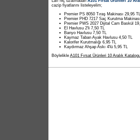
Lafı hiç uzatmadan
A101 Fırsat Ürünleri 10 Ara
cazip fiyatlarını listeleyelim;
Premier PS 8050 Tıraş Makinası 29,95 T
Premier PHD 7217 Saç Kurutma Makinası
Premier PWS 2027 Dijital Cam Baskül 19
El Havlusu 2'li 7,50 TL
Banyo Havlusu 7,50 TL
Kaymaz Taban Ayak Havlusu 4,50 TL
Kalorifer Kurutmalığı 6,95 TL
Kaydırmaz Ahşap Askı 4'lü 5,95 TL
Böylelikle
A101 Fırsat Ürünleri 10 Aralık Katalog