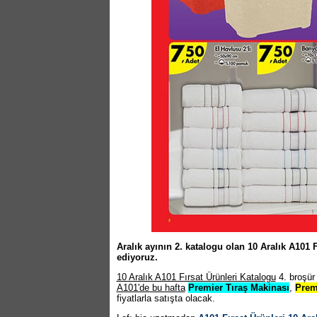
Aralık ayının 2. katalogu olan 10 Aralık A101
ediyoruz.
10 Aralık A101 Fırsat Ürünleri Katalogu
4. broşür
A101'de bu hafta
Premier Tıraş Makinası
,
Prem
fiyatlarla satışta olacak.