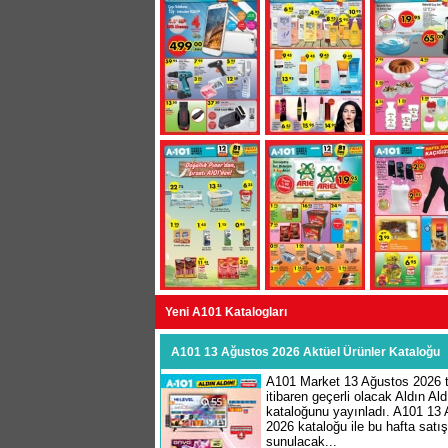
Yeni A101 Katalogları
A101 13 Ağustos 2026 Aktüel Ürünler Kataloğu
A101 Market 13 Ağustos 2026 t
itibaren geçerli olacak Aldın Ald
kataloğunu yayınladı. A101 13
2026 kataloğu ile bu hafta satı
sunulacak...