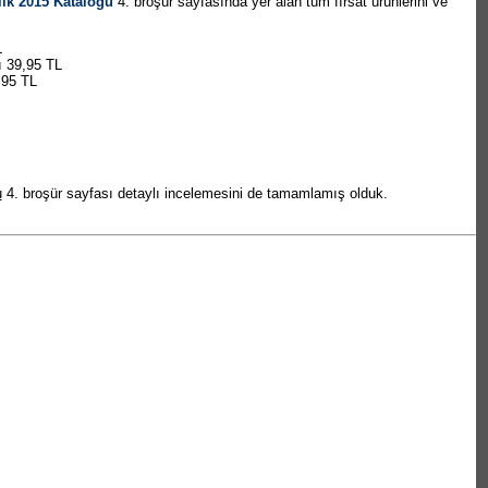
lık 2015 Katalogu
4. broşür sayfasında yer alan tüm fırsat ürünlerini ve
L
 39,95 TL
,95 TL
u
4. broşür sayfası detaylı incelemesini de tamamlamış olduk.