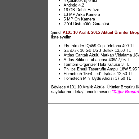
4 Çekirdek İşlemci
Android 4.2
16 GB Dahili Hafıza
13 MP Arka Kamera
5 MP Ön Kamera
2 Yıl Distribütör Garantisi
Şimdi
A101 10 Aralık 2015 Aktüel Ürünler Bro
listeleyelim;
Fly Intruder IQ459 Cep Telefonu 499 TL
SanDisk 16 GB USB Bellek 13,50 TL
Attlas Çantalı Akülü Matkap Vidalama 18
Attlas Silikon Tabancası 40W 7,95 TL
Tomtom Organizer Hobi Kutusu 3 TL
Philips Enerji Tasarruflu Ampul 18W 5,95 
Hometech 15+4 Led'li Işıldak 12,50 TL
Homotech Mini Uydu Alıcısı 37,50 TL
Böylece
A101 10 Aralık Aktüel Ürünler Broşürü
il
sayfalarının detaylı incelemesine
"Diğer Broşürl