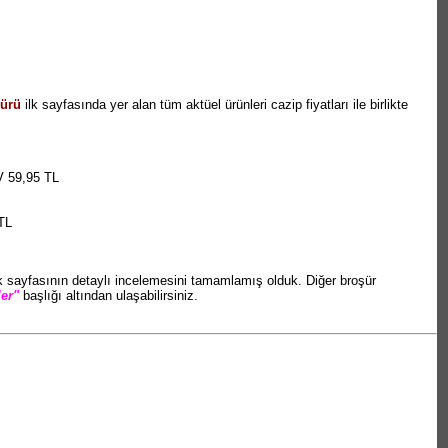
şürü
ilk sayfasında yer alan tüm aktüel ürünleri cazip fiyatları ile birlikte
V 59,95 TL
TL
k sayfasının detaylı incelemesini tamamlamış olduk. Diğer broşür
er"
başlığı altından ulaşabilirsiniz.