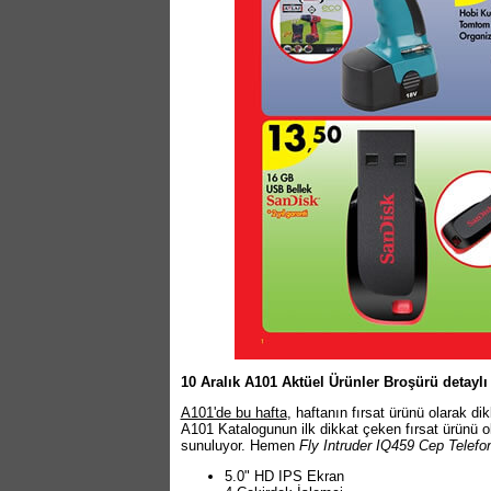
10 Aralık A101 Aktüel Ürünler Broşürü detaylı
A101'de bu hafta
, haftanın fırsat ürünü olarak d
A101 Katalogunun ilk dikkat çeken fırsat ürünü 
sunuluyor. Hemen
Fly Intruder IQ459 Cep Telefo
5.0" HD IPS Ekran