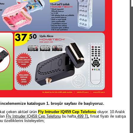
 incelememize katalogun 1. broşür sayfası ile başlıyoruz.
ikkat çeken aktüel ürün
Fly Intruder IQ459 Cep Telefonu
oluyor. 10 Aralık
olan
Fly Intruder IQ459 Cep Telefonu
bu hafta
499 TL
fırsat fiyatı ile satışa
nu
özelliklerini listeleyelim;