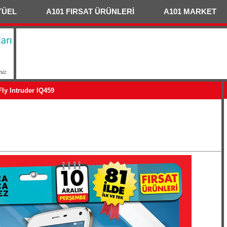
TÜEL
A101 FIRSAT ÜRÜNLERİ
A101 MARKET
Fly Intruder IQ459