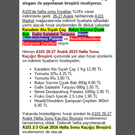
sloganı ile yayınlanan broşürü inceliyoruz.
A101'de hafta sonu fırsatları
%24'e varan
indirimlerle geldi.
26-27 Aralık
tarihlerinde
A101
Market
mağazalarında indirimli fiyatlarla raflardaki
yerini alacak fırsat ürünlerinden ilk dikkat çekenler
Karadem Ala Siyah Çay
,
Balye Süzme Çiçek
Balı
,
Galle Salatalık Turşusu
,
Nimet
Dondurulmuş Patates
ve
Head&Shoulders
Şampuan Çeşitleri
oluyor.
Hemen
A101 26-27 Aralık 2015 Hafta Sonu
Kaçığız Broşürü
içerisinde yer alan fırsat ürünlerini
ve indirimli fiyatlarını listeleyelim;
Karadem Ala Siyah Çay 1 Kg 12,95 TL
Yumurta 10'lu 4,25 TL
Yumurta 9'lu 3,80 TL
Balye Süzme Çiçek Balı 850g 9,95 TL
Galle Salatalık Turşusu 680g 1,65 TL
Nimet Dondurulmuş Patates 1000g 2,95 TL
Fruko Gazlı İçecek 2,5 Litre 1,95 TL
Head&Shoulders Şampuan Çeşitleri 360ml
6,95 TL
Yukarıda listelediğimiz fırsat ürünleri ile
A101 26-27
Aralık Hafta Sonu Kaçığız Broşürü
incelememizi
tamamlamış olduk. Gelecek hafta yayınlanacak
A101 2-3 Ocak 2016 Hafta Sonu Kaçığız Broşürü
incelememiz de olacak.