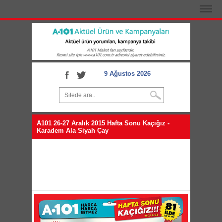
9 Ağustos 2026
A101 26-27 Aralık 2015 Hafta Sonu Kaçığız -
Karadem Ala Siyah Çay