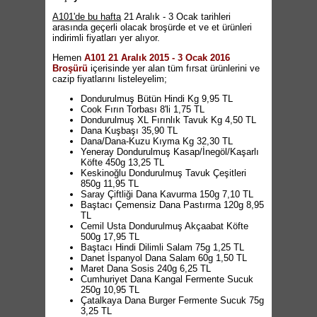
A101'de bu hafta
21 Aralık - 3 Ocak tarihleri
arasında geçerli olacak broşürde et ve et ürünleri
indirimli fiyatları yer alıyor.
Hemen
A101 21 Aralık 2015 - 3 Ocak 2016
Broşürü
içerisinde yer alan tüm fırsat ürünlerini ve
cazip fiyatlarını listeleyelim;
Dondurulmuş Bütün Hindi Kg 9,95 TL
Cook Fırın Torbası 8'li 1,75 TL
Dondurulmuş XL Fırınlık Tavuk Kg 4,50 TL
Dana Kuşbaşı 35,90 TL
Dana/Dana-Kuzu Kıyma Kg 32,30 TL
Yeneray Dondurulmuş Kasap/İnegöl/Kaşarlı
Köfte 450g 13,25 TL
Keskinoğlu Dondurulmuş Tavuk Çeşitleri
850g 11,95 TL
Saray Çiftliği Dana Kavurma 150g 7,10 TL
Baştacı Çemensiz Dana Pastırma 120g 8,95
TL
Cemil Usta Dondurulmuş Akçaabat Köfte
500g 17,95 TL
Baştacı Hindi Dilimli Salam 75g 1,25 TL
Danet İspanyol Dana Salam 60g 1,50 TL
Maret Dana Sosis 240g 6,25 TL
Cumhuriyet Dana Kangal Fermente Sucuk
250g 10,95 TL
Çatalkaya Dana Burger Fermente Sucuk 75g
3,25 TL