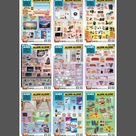
Kalp / Yıldız Cam Tabak 15cm 2,95 TL
Paşabahçe Kare Borcam Tepsi 1950cc 21,95
TL
Paşabahçe Plastik Kapaklı Kare Borcam
1950cc 25,95 TL
Ayaklı Kapaklı Cam Servis Tabağı 31cm
29,95 TL
Silindir Saklama Kabı 2'li 34,95 TL
Kare Saklama Kabı Çeşitleri 3'lü 36,95 TL
Kulplu Desenli Cam Yağlık 1 Litre 8,50 TL
Tek Fiyat Plastik Ürünler 4,95 TL
Çok Amaçlı Organizer 12,50 TL
Kahve Bardağı 500ml 2,95 TL
Toka / Çorap Düzenleyici 3,95 TL
Ahşap Mutfak Gereçleri 6,95 TL
3'ü 1 Arada French Press 600ml 29,95 TL
Rooc Meyve Bıçağı 6'lı 14,95 TL
Silikon Askı 9,95 TL
Lisanslı Bardak Çeşitleri 4,95 TL
Seramik Mama Tabağı 29,5cm 9,95 TL
5 Raflı Kitaplık 119,95 TL
4 Raflı Çok Amaçlı Dolap 219,95 TL
Singer Dikiş Makinesi 649 TL
Schafer Chef Mix Mega Blender Seti 299 TL
Arzum Steampro Seramik Tabanlı Ütü 219 TL
Arzum Choppy Doğrayıcı 179 TL
Arzum Nuvo Saç Düzleştirici 149 TL
Aprilla Bluetooth Akıllı Banyo Baskülü 99,95
TL
Kaymaz Taban Saçaklı Yolluk 80x150cm