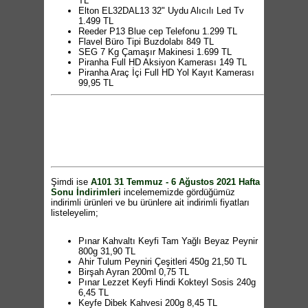
TL
Elton EL32DAL13 32" Uydu Alıcılı Led Tv
1.499 TL
Reeder P13 Blue cep Telefonu 1.299 TL
Flavel Büro Tipi Buzdolabı 849 TL
SEG 7 Kg Çamaşır Makinesi 1.699 TL
Piranha Full HD Aksiyon Kamerası 149 TL
Piranha Araç İçi Full HD Yol Kayıt Kamerası
99,95 TL
Piranha Oto Teyp 129,95 TL
Piranha Bluetooth Kulaklık 24,95 TL
Piranha Araç İçi Yol Kayıt ve Park Kamerası
179,95 TL
Piranha Araç İçi Ambiyans Led Aydınlatma
59,95 TL
Piranha Araç Altı Uzaktan Kumandalı Neon
Led 99,95 TL
Piranha Hasır Oto Minderi 49,95 TL
Şimdi ise
A101 31 Temmuz - 6 Ağustos 2021 Hafta
Piranha Araç İçi Koltuk Arkası Organizer 2'li
Sonu İndirimleri
incelememizde gördüğümüz
15,95 TL
indirimli ürünleri ve bu ürünlere ait indirimli fiyatları
Piranha Araç İçi Şişme Yatak 199,95 TL
listeleyelim;
Piranha Animasyonlu Kayar Sinyal Sinyal ve
3.Stop Led 59,95 TL
Piranha Animasyonlu Bagaj Altı Kayar Led
Pınar Kahvaltı Keyfi Tam Yağlı Beyaz Peynir
59,95 TL
800g 31,90 TL
Piranha Dijital Hava Kompresörü 129,95 TL
Ahir Tulum Peyniri Çeşitleri 450g 21,50 TL
Piranha Araç Tipi El Süpürgesi 59,95 TL
Birşah Ayran 200ml 0,75 TL
Piranha Araç İçi 220V Dönüştürücü 129,95 TL
Pınar Lezzet Keyfi Hindi Kokteyl Sosis 240g
Piranha Bluetooth Aux Araç Kiti 19,95 TL
6,45 TL
Piranha Yan Cam Güneşlik Seti 2'li 12,95 TL
Keyfe Dibek Kahvesi 200g 8,45 TL