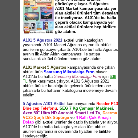
görücüye çıkıyor. 5 Ağustos
A101 Market kampanyasında yer
alan aktüel ürünleri tüm detayları
ile inceliyoruz. A101'de bu hafta
geçerli olacak kampanyada yer
alan aktüel ürünlere hep birlikte
göz atalım.
A101 5 Ağustos 2021
aktüel ürün katalogları
yayınlandı. A101 Market Ağustos ayının ilk aktüel
ürünlerini görücüye çıkarttı. A101'de bu hafta Ağustos
ayının ilk Aldın Aldın kampanyası ile satışa
sunulacak aktüel ürünlere hemen göz atalım.
A101 Market 5 Ağustos
kampanyasında öne çıkan
aktüel ürün
Samsung Mikrodalga Fırın
oluyor.
A101'de bu hafta
Samsung Mikrodalga Fırın
için
639
TL
fiyat karşımıza çıkıyor. A101 5 Ağustos 2021
aktüel ürünler kataloğu ile gelecek ürünlerden öne
çıkanlarla bu haftanın kataloğunu incelemeye devam
edelim.
5 Ağustos A101 Aktüel
kampanyasında
Reeder P13
Blue cep Telefonu
,
SEG 7 Kg Çamaşır Makinesi
,
Axen 50" Ultra HD Android Smart Led Tv
,
Deerma
VC25 Şarjlı Dik Süpürge
ve
4 Raflı Çok Amaçlı
Dolap
gibi aktüel ürünler de cazip fiyatlarla yer alıyor.
A101'de bu hafta katalogta yer alan tüm aktüel
ürünleri sayfamızın devamında fiyatları ile birlikte
listeleyeceğiz.