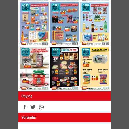
39,95 TL
Kaymaz Taban Saçaklı Yolluk 80x200cm
49,95 TL
Kaymaz Taban Saçaklı Yolluk 80x300cm
74,95 TL
Silk&Blue Desenli Kadın Çorap 3'lü 6,95 TL
Silk&Blue Erkek Patik Çorap 3'lü 7,95 TL
Oyuncak Aktivite Masası 44,95 TL
Oyuncak 3 Tekerlekli Bisiklet 49,95 TL
Lisanslı Metropol Kutu Oyunu 26,95 TL
GoKidy Lisanslı Oyun Hamuru Seti 24,95 TL
Paylaş
Yorumlar