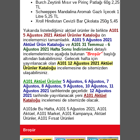
Piranha Araç İçi Soğutucu Çiftli Vantilatör 65
Burch Zeytinli Mısır ve Pirinç Patlağı 60g 2,25
TL
TL
Piranha Araç İçi Soğutucu Vantilatör 39,95 TL
Schweppes Mandalina Aromalı Gazlı İçecek 1
Piranha Oto Çakmak Çoklayıcı 21,95 TL
Litre 5,25 TL
Piranha Mıknatıslı Telefon Tutucu 9,95 TL
Xroll Hindistan Cevizli Bar Çikolata 250g 5,45
Piranha Araç İçi Telefon Tutucu 17,95 TL
TL
Piranha Dikiz Aynası Telefon Tutucu 24,95 TL
Yukarıda listelediğimiz aktüel ürünler ile birlikte
Dove Şampuan Çeşitleri 600ml 17,90 TL
A101
Piranha Arka Koltuk Telefon tutucu ve Askı
5 Ağustos 2021 Aktüel Ürünler Kataloğu
Mistral Kağıt Havlu 6'lı 11,50 TL
ön
12,95 TL
incelememizi tamamladık.
Burcu Domates Salçası 1200g 10,45 TL
A101 5 Ağustos 2021
(10
Piranha Direksiyon Topuzu 17,95 TL
Aktüel Ürün Kataloğu
TL ve üzeri alışverişlerde geçerlidir)
ve
A101 31 Temmuz - 6
Piranha Oto Sökülebilir Jant Boyası ve Yüzey
Ağustos 2021 Hafta Sonu İndirimleri
Marmarabirlik Yağlı Salamura Zeytin 500g
detaylı
Kaplama 27,95 TL
incelemelerimize aşağıda bulunan
11,95 TL
(10 TL ve üzeri alışverişlerde
"Broşür"
başlığı
Piranha Araç İçi Kaydırmaz Tutucu Büyük
altından bakabilirsiniz. Gelecek hafta için
geçerlidir)
Ped 14,95 TL
yayınlanacak olan
A101 12 Ağustos 2021 Aktüel
Piranha Çekme Halatı 26,95 TL
Ürünler Kataloğu
incelemesine de sitemizden
Piranha Lastik Tamir Kiti 450ml 19,95 TL
ulaşabilirsiniz.
Piranha USB Kablo 9,95 TL
Piranha Oto Ön Cam Güneşlik 12,95 TL
A101 Aktüel Ürünler
5 Ağustos, 6 Ağustos, 7
Piranha Tek Fiyat Oto Aksesuarları 9,95 TL
Ağustos, 8 Ağustos, 9 Ağustos, 10 Ağustos, 11
Samsung Mikrodalga Fırın 639 TL
Ağustos 2021
tarihlerinde geçerlidir.
12 Ağustos
Deerma VC25 Şarjlı Dik Süpürge 699 TL
2021
tarihinde yayınlanacak yeni
A101 Aktüel
LAV Pembe Tabaklı Çay Seti 12 Parça 47,95
Kataloğu
incelemesi de sitemizde olacak.
TL
LAV Kapaklı Şişe 1200cc 12,95 TL
A101de Bu Hafta
,
A101 5 Ağustos 2021
,
A101
Borosilikat Cam Cezve 350ml 14,95 TL
Aktüel
,
A101 Market
,
A101 Kampanya
,
Aktüel
Mermer Desenli Sunum Tabakları 7,50 TL
Ürünler
,
A101 Fırsat Ürünleri
Hobby Life Küçük Plastik Ürünler 4,50 TL
Salata Kurutucu Çeşitleri 22,95 TL
Broşür
Karma Cam Ürünler 2 TL
Keramika Çift Renkli Çerezlik 4,95 TL