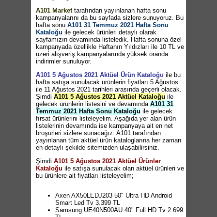
A101 Market
tarafından yayınlanan hafta sonu
kampanyalarını da bu sayfada sizlere sunuyoruz. Bu
hafta sonu
A101 31 Temmuz 2021 Hafta Sonu
Kataloğu
ile gelecek ürünleri detaylı olarak
sayfamızın devamında listeledik. Hafta sonuna özel
kampanyada özellikle Haftanın Yıldızları ile 10 TL ve
üzeri alışveriş kampanyalarında yüksek oranda
indirimler sunuluyor.
A101 5 Ağustos 2021 Aktüel Ürün Kataloğu
ile bu
hafta satışa sunulacak ürünlerin fiyatları 5 Ağustos
ile 11 Ağustos 2021 tarihleri arasında geçerli olacak.
Şimdi
A101 5 Ağustos 2021 Aktüel Kataloğu
ile
gelecek ürünlerin listesini ve devamında
A101 31
Temmuz 2021 Hafta Sonu Kataloğu
ile gelecek
fırsat ürünlerini listeleyelim. Aşağıda yer alan ürün
listelerinin devamında ise kampanyaya ait en net
broşürleri sizlere sunacağız. A101 tarafından
yayınlanan tüm aktüel ürün kataloglarına her zaman
en detaylı şekilde sitemizden ulaşabilirsiniz.
Şimdi
A101 5 Ağustos 2021 Aktüel Ürünler
Kataloğu
ile satışa sunulacak olan aktüel ürünleri ve
bu ürünlere ait fiyatları listeleyelim;
Axen AX50LEDJ203 50" Ultra HD Android
Smart Led Tv 3.399 TL
Samsung UE40N500AU 40" Full HD Tv 2.699