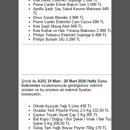
Kiwi Dikey Elektrikli Süpürge 1.099 TL
Pierre Cardin Erkek Bakım Seti 1.099 TL
Aprilla Şarjlı Saç Sakal Kesme Makinesi 649
TL
Onvo Sürahi Blender 3.999 TL
Pierre Cardin Elektrikli Cam Cezve 599 TL
Kiwi Şarjlı Masaj Aleti 849 TL
Kiwi Koltuk ve Halı Yıkama Makinesi 2.999 TL
Philips Torbasız Elektrikli Süpürge 6.499 TL
Philips Buharlı Ütü 3.299 TL
LAV Büyük Kase 39,50 TL
LAV Şekerlik 69,50 TL
LAV Dekorlu Bardak 39,50 TL
LAV Dekorlu Karaf 99,50 TL
Vivaldi Seramik Kapaklı Sahan 449 TL
Vivalsi Seramik Basık Tencere 649 TL
Vivaldi Seramik Tava 449 TL
Vivaldi Midi Tava Ürünleri 189 TL
Borosilikat Tencere 499 TL
Şimdi de
A101 14 Mart - 20 Mart 2026 Hafta Sonu
Borosilikat Demlik 269 TL
İndirimleri
incelememizde gördüğümüz indirimli
4 Parça Kase Seti 169 TL
ürünleri ve bu ürünlere ait indirimli fiyatları
6+1 Tepsili Kahvaltılık Seti 179 TL
listeleyelim;
Hascevher Krep Tavası 399 TL
Emaye Fırın Tepsisi 169 TL
5 Parça Plastik Servis Seti 109 TL
Orkide Ayçiçek Yağı 5 Litre 439 TL
Poşet Klipsi 34,50 TL
Ovadan Yerli Pilavlık Pirinç 2,5 Kg 132,50 TL
English Home Cam Kesim Panosu 129 TL
Çaykur Tiryaki Siyah Çay 1 Kg 265 TL
Emaye Fırın Tepsisi 169 TL
Bal Küpü / Doğuş / Bor Şeker / Irnak / Nar Toz
Kapaklı Kase 69,50 TL
Şeker 5 Kg 209,50 TL
Kapaklı Hamur Leğeni 69,50 TL
Sütaş Tam Yağlı Beyaz Peynir 700g 179 TL