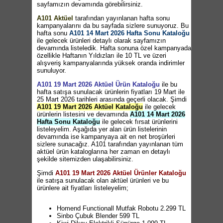
sayfamızın devamında görebilirsiniz.
A101 Aktüel
tarafından yayınlanan hafta sonu
kampanyalarını da bu sayfada sizlere sunuyoruz. Bu
hafta sonu
A101 14 Mart 2026 Hafta Sonu Kataloğu
ile gelecek ürünleri detaylı olarak sayfamızın
devamında listeledik. Hafta sonuna özel kampanyada
özellikle Haftanın Yıldızları ile 10 TL ve üzeri
alışveriş kampanyalarında yüksek oranda indirimler
sunuluyor.
A101 19 Mart 2026 Aktüel Ürün Kataloğu
ile bu
hafta satışa sunulacak ürünlerin fiyatları 19 Mart ile
25 Mart 2026 tarihleri arasında geçerli olacak. Şimdi
A101 19 Mart 2026 Aktüel Kataloğu
ile gelecek
ürünlerin listesini ve devamında
A101 14 Mart 2026
Hafta Sonu Kataloğu
ile gelecek fırsat ürünlerini
listeleyelim. Aşağıda yer alan ürün listelerinin
devamında ise kampanyaya ait en net broşürleri
sizlere sunacağız. A101 tarafından yayınlanan tüm
aktüel ürün kataloglarına her zaman en detaylı
şekilde sitemizden ulaşabilirsiniz.
Şimdi
A101 19 Mart 2026 Aktüel Ürünler Kataloğu
ile satışa sunulacak olan aktüel ürünleri ve bu
ürünlere ait fiyatları listeleyelim;
Homend Functionall Mutfak Robotu 2.299 TL
Sinbo Çubuk Blender 599 TL