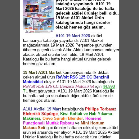
kataloğu yayınlandı. A101 19
Mart 2026 kataloğu ile bu hafta
gelecek aktüel ürünler belli oldu.
19 Mart A101 Aktüel Ürün
kataloglarında hangi ürünler
olacak hemen göz atalım.
A101 19 Mart 2026
aktüel
kampanya kataloğu yayınlandı. A101 Market
mağazalarında 19 Mart 2026 Perşembe gününden
itibaren geçerli olacak Aldın Aldın kampanyasında yer
alacak aktüel ürünler belli oldu. 19 Mart A101
Kataloğu ile bu hafta hangi aktüel ürünler gelecek
hemen göz atalım.
19 Mart A101 Market
kampanyasında ilk dikkat
çeken aktüel ürün
ReVolt RS6 125 CC Benzinli
Motosiklet
oluyor. A101 19 Mart 2026 kataloğunda
ReVolt RS6 125 CC Benzinli Motosiklet
için
44.990
TL
fiyat görüyoruz. A101 19 Mart 2026 Kataloğu ile
bu hafta satışa sunulacak diğer aktüel ürünlere de
hemen göz atalım.
A101 Aktüel 19 Mart
kataloğunda
Philips Torbasız
Elektrikli Süpürge
,
Kiwi Koltuk ve Halı Yıkama
Makinesi
,
Onvo Sürahi Blender
,
Homend
Functionall Mutfak Robotu
ve
Mini Hortum
Makara Seti
gibi ürünler haftanın dikkat çeken aktüel
ürünleri arasında yer alıyor. A101 19 Mart 2026 Aktüel
Ürünler Kataloğu ile bu hafta gelecek tüm ürünleri