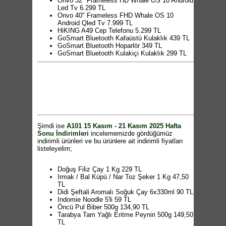
Onvo 32" Frameless HD Whale OS 10 Android
Led Tv 6.299 TL
Onvo 40" Frameless FHD Whale OS 10
Android Qled Tv 7.999 TL
HiKING A49 Cep Telefonu 5.299 TL
GoSmart Bluetooth Kafaüstü Kulaklık 439 TL
GoSmart Bluetooth Hoparlör 349 TL
GoSmart Bluetooth Kulakiçi Kulaklık 299 TL
TRAX 4'ü 1 Arada Kablosuz Bluetooth
Hoparlör 799 TL
Sinbo Standlı Mikser 2.999 TL
Sinbo Cam Kettle 699 TL
Kiwi Elektrikli Cezve 289 TL
Aprilla Profesyonel Şarjlı Saç Sakal Kesme
Makinesi 849 TL
Pierre Cardin Boyun ve Sırt Masaj Aleti 1.199
TL
Şimdi ise
A101 15 Kasım - 21 Kasım 2025 Hafta
Pierre Cardin Erkek Bakım Seti 999 TL
Sonu İndirimleri
incelememizde gördüğümüz
Samsung Cyclone Süpürge 4.799 TL
indirimli ürünleri ve bu ürünlere ait indirimli fiyatları
Onvo Saç Kurutma Makinesi 1.499 TL
listeleyelim;
Pierre Cardin 5 in 1 Şekillendirici Set 1.599 TL
Pierre Cardin 4 Başlıklı Masaj Aleti 799 TL
Onvo Halı ve Koltuk Yıkama Makinesi 3.799
Doğuş Filiz Çay 1 Kg 229 TL
TL
Irmak / Bal Küpü / Nar Toz Şeker 1 Kg 47,50
Onvo Dijital Çay Makinesi 1.799 TL
TL
Pierre Cardin Akıllı Vücut Analiz Baskülü 599
Didi Şeftali Aromalı Soğuk Çay 6x330ml 90 TL
TL
Indomie Noodle 5'li 59 TL
Vivaldi Seramik Basık Tencere 599 TL
Öncü Pul Biber 500g 134,90 TL
Vivaldi Seramik Tava 399 TL
Tarabya Tam Yağlı Eritme Peyniri 500g 149,50
Vivaldi Seramik Kapaklı Sahan 399 TL
TL