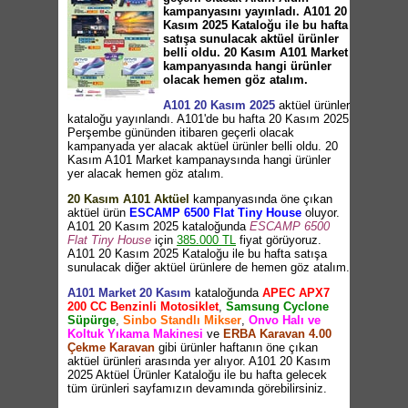
kampanyasını yayınladı. A101 20
Kasım 2025 Kataloğu ile bu hafta
satışa sunulacak aktüel ürünler
belli oldu. 20 Kasım A101 Market
kampanyasında hangi ürünler
olacak hemen göz atalım.
A101 20 Kasım 2025
aktüel ürünler
kataloğu yayınlandı. A101'de bu hafta 20 Kasım 2025
Perşembe gününden itibaren geçerli olacak
kampanyada yer alacak aktüel ürünler belli oldu. 20
Kasım A101 Market kampanaysında hangi ürünler
yer alacak hemen göz atalım.
20 Kasım A101 Aktüel
kampanyasında öne çıkan
aktüel ürün
ESCAMP 6500 Flat Tiny House
oluyor.
A101 20 Kasım 2025 kataloğunda
ESCAMP 6500
Flat Tiny House
için
385.000 TL
fiyat görüyoruz.
A101 20 Kasım 2025 Kataloğu ile bu hafta satışa
sunulacak diğer aktüel ürünlere de hemen göz atalım.
A101 Market 20 Kasım
kataloğunda
APEC APX7
200 CC Benzinli Motosiklet
,
Samsung Cyclone
Süpürge
,
Sinbo Standlı Mikser
,
Onvo Halı ve
Koltuk Yıkama Makinesi
ve
ERBA Karavan 4.00
Çekme Karavan
gibi ürünler haftanın öne çıkan
aktüel ürünleri arasında yer alıyor. A101 20 Kasım
2025 Aktüel Ürünler Kataloğu ile bu hafta gelecek
tüm ürünleri sayfamızın devamında görebilirsiniz.