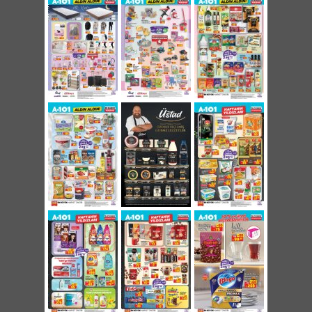
Kadın Ekose Oduncu Gömlek 349 TL
Erkek Ekose Oduncu Gömlek 379 TL
Kadın Kadife Tek Alt 199 TL
Erkek Yarım Fermuarlı Polar 299 Tl
Bebek Fermuarlı Wellsoft Sweatshirt 249 TL
Pierre Cardin Tek Kişilik Yün Yorgan 849 TL
Pierre Cardin Çift Kişilik Yün Torgan 999 TL
Pierre Cardin Yün Yastık 299 TL
Silk&Blue Kız/Erkek Çocuk Soket Çorap 3'lü
59,50 TL
Penti Çocuk Termal Tayt 179 TL
Penti Kadın Termal Külotlu Çorap 219 TL
Penti Kadın Termal Tayt 219 TL
Kiraz Klips Toka 2'li 49,50 TL
Mini Klips Toka 4'lü 79,50 TL
Çıtçıt Toka 4'lü 49,50 TL
Yıldız Klips Toka 49,50 TL
Mini Mandal Toka 10'lu 49,50 TL
Bandana 99,50 TL
Tüy Detaylı Bandana 49,50 TL
Kurdela Toka ve Klips Seti 79,50 TL
Tül Bandana 2'li 89,50 TL
Kadife Taç ve Toka 59,50 TL
Ahşap Çubuklu Ayakkabılık 189 TL
Desenli Kozmetik Seyahat Çantası 149 TL
Orta Boy PP Valiz 755 TL
Büyük Boy PP Valiz 875 TL
Kabin Boy PP Valiz 685 TL
PP Makyaj Çantası 299 TL