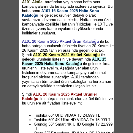
A101 Aktüel
tarafından yayınlanan hafta sonu
kampanyalarını da bu sayfada sizlere sunuyoruz. Bu
hafta sonu
A101 15 Kasım 2025 Hafta Sonu
Kataloğu
ile gelecek ürünleri detaylı olarak
sayfamızın devamında listeledik. Hafta sonuna özel
kampanyada özellikle Haftanın Yıldızları ile 10 TL ve
üzeri alışveriş kampanyalarında yüksek oranda
indirimler sunuluyor.
A101 20 Kasım 2025 Aktüel Ürün Kataloğu
ile bu
hafta satışa sunulacak ürünlerin fiyatları 20 Kasım ile
26 Kasım 2025 tarihleri arasında geçerli olacak.
Şimdi
A101 20 Kasım 2024 Aktüel Kataloğu
ile
gelecek ürünlerin listesini ve devamında
A101 15
Kasım 2025 Hafta Sonu Kataloğu
ile gelecek fırsat
ürünlerini listeleyelim. Aşağıda yer alan ürün
listelerinin devamında ise kampanyaya ait en net
broşürleri sizlere sunacağız. A101 tarafından
yayınlanan tüm aktüel ürün kataloglarına her zaman
en detaylı şekilde sitemizden ulaşabilirsiniz.
Şimdi
A101 20 Kasım 2025 Aktüel Ürünler
Kataloğu
ile satışa sunulacak olan aktüel ürünleri ve
bu ürünlere ait fiyatları listeleyelim;
Toshiba 65" UHD VIDAA Tv 24.999 TL
Toshiba 50" 4K Ultra HD VIDAA Tv 15.999 TL
Grundig 55" Smart 4K UHD Google Tv 21.999
TL