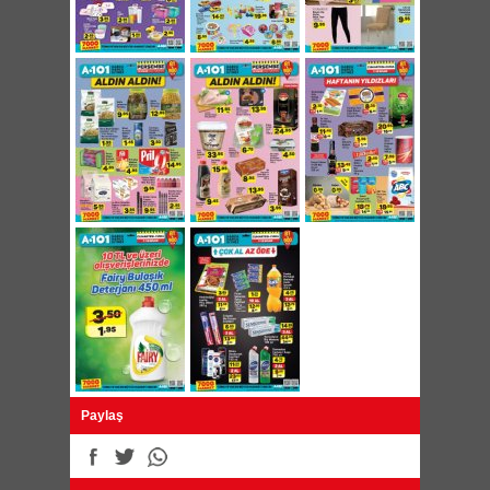
La Diva Güzellik Sabunu Çeşitleri 155g 3,95
TL
Golden Rose Velvet Mini Mat Ruj Seti 6'lı 9,95
TL
Golden Rose Crayon Mat Kalem Ruj Çeşitleri
9,95 TL
Golden Rose Dream Göz ve Dudak Kalemi
Çeşitleri 2,95 TL
Paylaş