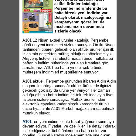
aktüel ürünler kataloğu
Perşembe indirimlerinde bu
hafta birçok yeni indirim var.
Detaylı olarak inceleyeceğimiz
kampanyanın görselleri de
incelememizin devamında
sizlerle olacak.
A101 12 Nisan aktüel ürünler kataloğu Perşembe
günü en yeni indirimleri sizlere sunuyor. On iki Nisan
tarihinden itibaren gelecek olan aktüel ürünler için ilk
izlenimin gerçekten müthiş olduğunu söyelemeliyiz.
Alışveriş listelerinizi oluşturmadan önce mutlaka bu
haftanın indirim bülteninde yer alan fırsatlara göz
atmalısınız. A101 bu hafta yine birçok üründe
muhteşem indirimleri müşterilerine sunuyor.
A101 aktüel, Perşembe gününden itibaren Aldın Aldın
sloganı ile satışa sunacağı aktüel ürünlerde ilginizi
çekecek çok sayıda ürüne yer veriyor. Her zaman
olduğu gibi bu hafta indirimleri tek tek inceleyip fiyat
listesini sizlere sunacağız. Mutfak ürünlerinden
elektronik eşyalara kadar birçok kategoride ürünü
cazip fiyatlar ile A101 Market mağazalarında bulmak
mümkün oluyor.
A101
, en yeni indirimleri ile fırsat yağmuru sunmaya
devam ediyor. Fiyatları ve özellikleri ile detaylı olarak
incelediğimiz aktüel ürünlerde bu hafta neler var
görelim. Güncel katalog incelememizde öne çıkan