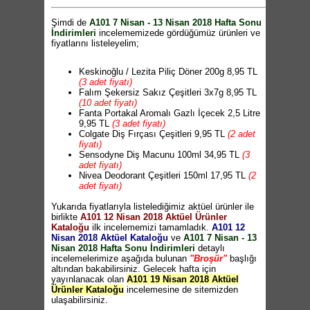
Çerezlik 1 TL
Narenciye Sıkacağı 2,95 TL
Şimdi de
A101 7 Nisan - 13 Nisan 2018 Hafta Sonu
Aprilla ABS-1025 Dijital Banyo Baskülü 22,50
İndirimleri
incelememizede gördüğümüz ürünleri ve
TL
fiyatlarını listeleyelim;
Aprilla AMG-6001 Şarjlı Bakım Seti 5'i 1 Arada
49,95 TL
King K 427 Saç Kurutma Makinesi 59,95 TL
Keskinoğlu / Lezita Piliç Döner 200g 8,95 TL
Kapı Arkası Askısı 4'lü 1 TL
(3 adet fiyatı)
Asılabilir Dolap Düzenleyici 4,95 TL
Falım Şekersiz Sakız Çeşitleri 3x7g 8,95 TL
Yedekli Tuvalet Kağıtlık 14,95 TL
(10 adet fiyatı)
Penguen Klozet Fırçası 5,50 TL
Fanta Portakal Aromalı Gazlı İçecek 2,5 Litre
Pedallı Çöp Kovası 5,50 TL
9,95 TL
(3 adet fiyatı)
3 Katlı Banyo Köşe Rafı 19,95 TL
Colgate Diş Fırçası Çeşitleri 9,95 TL
(2 adet
Çekemece Düzenleyici 4'lü 3,95 TL
fiyatı)
Oval Makyaj Organizeri 12,95 TL
Sensodyne Diş Macunu 100ml 34,95 TL
(3
Büyük Boy Makyaj Organizeri 19,95 TL
adet fiyatı)
3 Çekmeceli Organizer 24,95 TL
Nivea Deodorant Çeşitleri 150ml 17,95 TL
(2
Altıs Kondisyon Bisikleti 199,90 TL
adet fiyatı)
Altıs Boks Torbası 39,95 TL
Domestos Çamaşır Suyu 750ml 7,45 TL
(2
Universal Pilates Seti 24,95 TL
Yukarıda fiyatlarıyla listelediğimiz aktüel ürünler ile
adet fiyatı)
Altıs Boks Eldiveni 39,95 TL
birlikte
A101 12 Nisan 2018 Aktüel Ürünler
Altıs Hulo Hoop 18,95 TL
Kataloğu
ilk incelememizi tamamladık.
A101 12
Kale Oto Termos 25 Litre 44,95 TL
Nisan 2018 Aktüel Kataloğu
ve
A101 7 Nisan - 13
Sinbo SK-7371 Araç İçi Su Isıtıcı 45 TL
Nisan 2018 Hafta Sonu İndirimleri
detaylı
Bay Kemer 8,95 TL
incelemelerimize aşağıda bulunan
"Broşür"
başlığı
Spor ve Seyahat Çantası 12,95 TL
altından bakabilirsiniz. Gelecek hafta için
Piranha PVC 4004 Araç Süpürgesi 35 TL
yayınlanacak olan
A101 19 Nisan 2018 Aktüel
Welsoft Gofreli Klozet Takımı 2 Parça 29,95
Ürünler Kataloğu
incelemesine de sitemizden
TL
ulaşabilirsiniz.
Welsoft Gofreli Banyo Halısı 29,95 TL