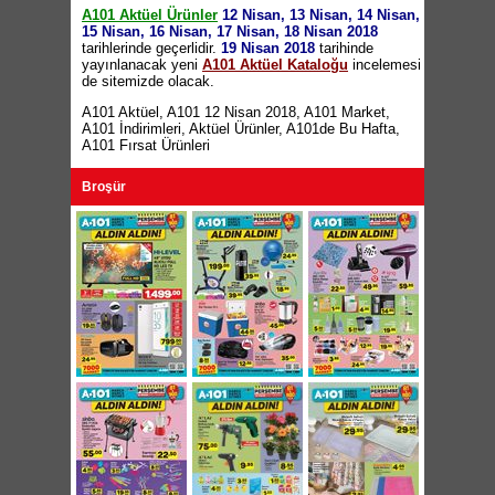
Kanaviçeli Peçete / Baskılı Havlu / Güpürlü
A101 Aktüel Ürünler
12 Nisan, 13 Nisan, 14 Nisan,
Havlu 3,95 TL
15 Nisan, 16 Nisan, 17 Nisan, 18 Nisan 2018
Kaymaz Taban Ayak Havlusu 4,95 TL
tarihlerinde geçerlidir.
19 Nisan 2018
tarihinde
Silk&Blue Bayan Dış Giyim Uzun Tayt 9,95
yayınlanacak yeni
A101 Aktüel Kataloğu
incelemesi
TL
de sitemizde olacak.
Likralı Bürümcük Sandalye Kılıfı 9,95 TL
Attlas Darbeli Matkap - Şarjlı Tornavida Seti
A101 Aktüel
,
A101 12 Nisan 2018
,
A101 Market
,
2'li Set 75 TL
A101 İndirimleri
,
Aktüel Ürünler
,
A101de Bu Hafta
,
Attlas Silikon Tabancası 9,95 TL
A101 Fırsat Ürünleri
Canlı Çiçek Çeşitleri 8,95 TL
Oyuncak Traktör 4,95 TL
Broşür
Oyuncak Zıplayan Tavuk 3,95 TL
Oyuncak Nostaljik Araçlar 14,95 TL
Oyuncak İnşaat Seti 19,95 TL
Oyuncak Lisanslı Davul 8,95 TL
Oyuncak Küçük Piknik Seti 4,95 TL
Lisanslı Top 6,95 TL
Deneme Sınavı 1,50 TL
Boyama Kitabı 1,95 TL
Kitap Çeşitleri 3,95 TL
Duru Dual Bulgur Çeşitleri 250g 1,95 TL
Galle Jalapeno Turşusu 3 Kg 9,95 TL
Galle Biberiye Turşusu 3 Kg 12,95 TL
Rival Aromalı Maden Suyu 250ml 1,45 TL
Çerezya Premium Siyah Ay Çekirdeği 200g
3,50 TL
Parex Magic Bulaşık Süngeri 3'lü 4,95 TL
Pril Deo Makine Kokusu 4,95 TL
Pril Bulaşık Makinesi Tableti 50'li 14,95 TL
Mendiva Islak Havlu 3x60 Adet 5,95 TL