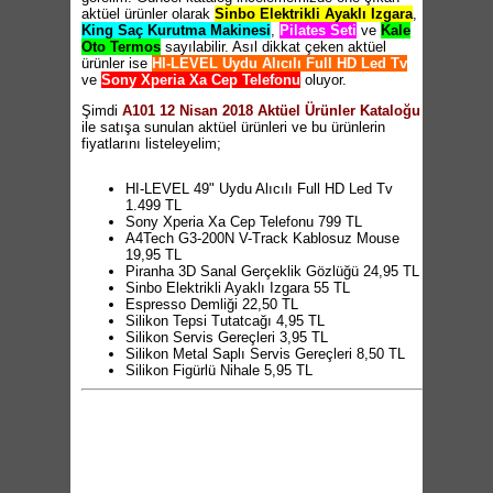
aktüel ürünler olarak
Sinbo Elektrikli Ayaklı Izgara
,
King Saç Kurutma Makinesi
,
Pilates Seti
ve
Kale
Oto Termos
sayılabilir. Asıl dikkat çeken aktüel
ürünler ise
HI-LEVEL Uydu Alıcılı Full HD Led Tv
ve
Sony Xperia Xa Cep Telefonu
oluyor.
Şimdi
A101 12 Nisan 2018 Aktüel Ürünler Kataloğu
ile satışa sunulan aktüel ürünleri ve bu ürünlerin
fiyatlarını listeleyelim;
HI-LEVEL 49" Uydu Alıcılı Full HD Led Tv
1.499 TL
Sony Xperia Xa Cep Telefonu 799 TL
A4Tech G3-200N V-Track Kablosuz Mouse
19,95 TL
Piranha 3D Sanal Gerçeklik Gözlüğü 24,95 TL
Sinbo Elektrikli Ayaklı Izgara 55 TL
Espresso Demliği 22,50 TL
Silikon Tepsi Tutatcağı 4,95 TL
Silikon Servis Gereçleri 3,95 TL
Silikon Metal Saplı Servis Gereçleri 8,50 TL
Silikon Figürlü Nihale 5,95 TL
Silikon Merdane 19,95 TL
Silikon Maşa 8,50 TL
Silikon Eldiven 8,50 TL
Metal Tepsi 3,95 TL
Sıvı Yağlık 1 Litre 2,95 TL
Nofrost Saklama Kabı 2,50 TL
Contalı Saklama Kabı 2,50 TL