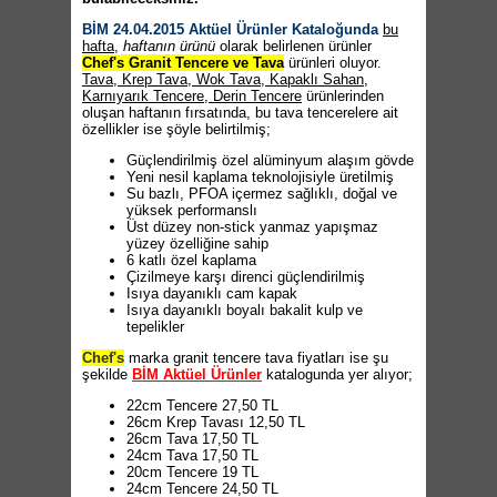
BİM 24.04.2015 Aktüel Ürünler Kataloğunda
bu
hafta,
haftanın ürünü
olarak belirlenen ürünler
Chef's Granit Tencere ve Tava
ürünleri oluyor.
Tava, Krep Tava, Wok Tava, Kapaklı Sahan,
Karnıyarık Tencere, Derin Tencere
ürünlerinden
oluşan haftanın fırsatında, bu tava tencerelere ait
özellikler ise şöyle belirtilmiş;
Güçlendirilmiş özel alüminyum alaşım gövde
Yeni nesil kaplama teknolojisiyle üretilmiş
Su bazlı, PFOA içermez sağlıklı, doğal ve
yüksek performanslı
Üst düzey non-stick yanmaz yapışmaz
yüzey özelliğine sahip
6 katlı özel kaplama
Çizilmeye karşı direnci güçlendirilmiş
Isıya dayanıklı cam kapak
Isıya dayanıklı boyalı bakalit kulp ve
tepelikler
Chef's
marka granit tencere tava fiyatları ise şu
şekilde
BİM Aktüel Ürünler
katalogunda yer alıyor;
22cm Tencere 27,50 TL
26cm Krep Tavası 12,50 TL
26cm Tava 17,50 TL
24cm Tava 17,50 TL
20cm Tencere 19 TL
24cm Tencere 24,50 TL