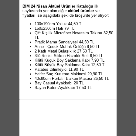
BİM 24 Nisan Aktüel Ürünler Kataloğu
ilk
sayfasında yer alan diğer
aktüel ürünler
ve
fiyatları ise aşağıdaki şekilde broşürde yer alıyor;
100x190cm Yolluk 44,50 TL
150x230cm Halı 79 TL
Çift Kişilik Microfiber Nevresim Takımı 32,50
TL
Pratik Mama Sandalyesi 44,50 TL
Anne - Çocuk Mutfak Önlüğü 8,50 TL
2 Katlı Metal Bulaşıklık 27,50 TL
3'lü Renkli Silikon Hazırlık Seti 6,50 TL
Kilitli Küçük Boy Saklama Kabı 7,90 TL
Kilitli Büyük Boy Saklama Kabı 12,50 TL
Patates Dilimleyici 11,90 TL
Heifer Saç Kurutma Makinesi 29,90 TL
40x80cm Portatif Balkon Masası 26,50 TL
Bay Casual Ayakkabı 20 TL
Bayan Keten Ayakkabı 17,50 TL