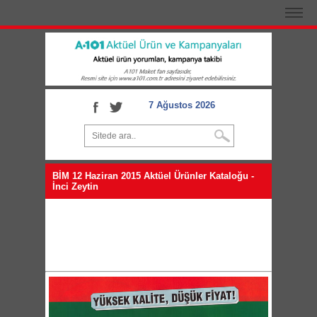
7 Ağustos 2026
BİM 12 Haziran 2015 Aktüel Ürünler Kataloğu -
İnci Zeytin