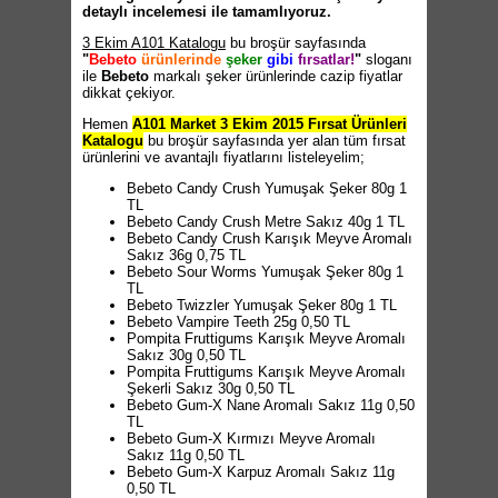
detaylı incelemesi ile tamamlıyoruz.
3 Ekim A101 Katalogu
bu broşür sayfasında
"
Bebeto
ürünlerinde
şeker
gibi
fırsatlar!
"
sloganı
ile
Bebeto
markalı şeker ürünlerinde cazip fiyatlar
dikkat çekiyor.
Hemen
A101 Market 3 Ekim 2015 Fırsat Ürünleri
Katalogu
bu broşür sayfasında yer alan tüm fırsat
ürünlerini ve avantajlı fiyatlarını listeleyelim;
Bebeto Candy Crush Yumuşak Şeker 80g 1
TL
Bebeto Candy Crush Metre Sakız 40g 1 TL
Bebeto Candy Crush Karışık Meyve Aromalı
Sakız 36g 0,75 TL
Bebeto Sour Worms Yumuşak Şeker 80g 1
TL
Bebeto Twizzler Yumuşak Şeker 80g 1 TL
Bebeto Vampire Teeth 25g 0,50 TL
Pompita Fruttigums Karışık Meyve Aromalı
Sakız 30g 0,50 TL
Pompita Fruttigums Karışık Meyve Aromalı
Şekerli Sakız 30g 0,50 TL
Bebeto Gum-X Nane Aromalı Sakız 11g 0,50
TL
Bebeto Gum-X Kırmızı Meyve Aromalı
Sakız 11g 0,50 TL
Bebeto Gum-X Karpuz Aromalı Sakız 11g
0,50 TL