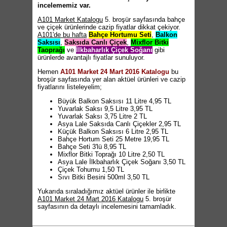
incelememiz var.
A101 Market Katalogu
5. broşür sayfasında bahçe
ve çiçek ürünlerinde cazip fiyatlar dikkat çekiyor.
A101'de bu hafta
Bahçe Hortumu Seti
,
Balkon
Saksısı
,
Saksıda Canlı Çiçek
,
Mixflor Bitki
Taoprağı
ve
İlkbaharlık Çiçek Soğanı
gibi
ürünlerde avantajlı fiyatlar sunuluyor.
Hemen
A101 Market 24 Mart 2016 Katalogu
bu
broşür sayfasında yer alan aktüel ürünleri ve cazip
fiyatlarını listeleyelim;
Büyük Balkon Saksısı 11 Litre 4,95 TL
Yuvarlak Saksı 9,5 Litre 3,95 TL
Yuvarlak Saksı 3,75 Litre 2 TL
Asya Lale Saksıda Canlı Çiçekler 2,95 TL
Küçük Balkon Saksısı 6 Litre 2,95 TL
Bahçe Hortum Seti 25 Metre 19,95 TL
Bahçe Seti 3'lü 8,95 TL
Mixflor Bitki Toprağı 10 Litre 2,50 TL
Asya Lale İlkbaharlık Çiçek Soğanı 3,50 TL
Çiçek Tohumu 1,50 TL
Sıvı Bitki Besini 500ml 3,50 TL
Yukarıda sıraladığımız aktüel ürünler ile birlikte
A101 Market 24 Mart 2016 Katalogu
5. broşür
sayfasının da detaylı incelemesini tamamladık.