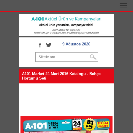
9 Ağustos 2026
A101 Market 24 Mart 2016 Katalogu - Bahçe
Hortumu Seti