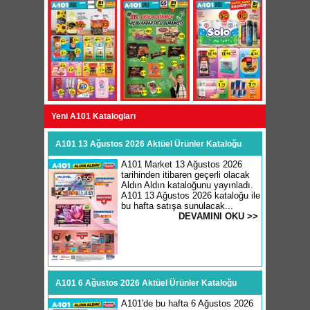
Yeni A101 Katalogları
A101 13 Ağustos 2026 Aktüel Ürünler Kataloğu
A101 Market 13 Ağustos 2026
tarihinden itibaren geçerli olacak
Aldın Aldın kataloğunu yayınladı.
A101 13 Ağustos 2026 kataloğu ile
bu hafta satışa sunulacak...
DEVAMINI OKU >>
A101 6 Ağustos 2026 Aktüel Ürünler Kataloğu
A101'de bu hafta 6 Ağustos 2026