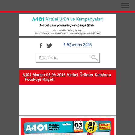
9 Ağustos 2026
A101 Market 03.09.2015 Aktüel Ürünler Katalogu
- Fotokopi Kağıdı