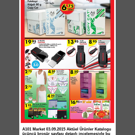
A101 Market 03.09.2015 Aktüel Ürünler Katalogu
üçüncü broşür sayfası detaylı incelemesiyle bu