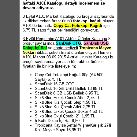
haftaki A101 Katalogu detaylı incelememize
devam ediyoruz.
3 Eylül A101 Market Katalogu
bu broşür sayfasında
ilk dikkat çeken fırsat ürünü
fotokopi kağıdı
oluyor.
A101'de bu hafta
Copy Cat Fotokopi Kağıdı
için
6,75 TL
satış fiyatı belirlendiğini görüyoruz.
3 Eylül Perşembe A101 Aktüel Ürünler Katalogu
3.
broşür sayfasında
SanDisk OTG
,
SanDisk USB
,
Dolap İçi Raf
ve
çanta hediyeli
Tropicana Meyve
Nektarı
dikkat çeken fırsat ürünleri oluyor. Hemen
A101 Market 03.09.2015 Aktüel Ürünler Katalogu
bu
broşür sayfasında yer alan tüm aktüel ürünleri
fiyatları ile birlikte listeleyelim;
Copy Cat Fotokopi Kağıdı 80g (A4 500
Sayfa) 6,75 TL
ScanDisk 16 GB OTG
ScanDisk 16 GB USB Bellek 13,95 TL
ScanDisk 8 GB USB Bellek 8,95 TL
Silk&Blue Erkek Çocuk Atlet 2,75 TL
Silk&Blue Kız Çocuk Slep 4,50 TL
Silk&Blue Kız Çocuk Atlet 2,75 TL
Silk&Blue Erkek Çocuk Boxer 4,50 TL
Silk&Blue Okul Çorabı 2'li 1,95 TL
5 Katlı Dolap İçi Raf 8,50 TL
Tropicana Kayısı/Şeftali/Vişne/Karışık 27'li
Koli Meyve Suyu 16,95 TL