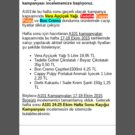
kampanyası incelememize başlıyoruz.
A101'de bu hafta sonu geçerli olacak kampanya
kapsamında
Vera Ayçiçek Yağı
,
Tadelle
,
Cappy
Pulpy
ve
Bon Cremo
dondurma ürünlerinde cazip
fiyatlar dikkat çekiyor.
Hafta sonu için hazırlanan
A101 kampanyaları
kapsamında bu hafta
17-18 Ekim 2015
tarihlerinde
satışı yapılacak aktüel ürünler ve avantajlı fiyatları
şu şekilde listeleniyor;
Vera Ayçiçek Yağı 5 Litre 19,95 TL
Tadelle Gofret Çikolatalı / Beyaz Çikolatalı
35g 0,50 TL
Bon Cremo Çeşitleri1500ml 4,25 TL
Cappy Pulpy Portakal Aromalı İçecek 1 Litre
2,20 TL
Dorbi Kakaolu / Sade Krem Şanti 150g 1,25
TL
Böylece
A101 Kampanyaları 17-18 Ekim 2015
Broşürü
incelememizi tamamlamış olduk. Gelecek
hafta sonu
A101 24-25 Ekim Hafta Sonu Kaçığız
Kampanyası
incelemesini de sitemizde
bulabileceksiniz.