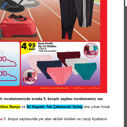
lı incelememizde sırada 5. broşür sayfası incelememiz var.
ilton Banyo
ve
İki Kapaklı Tek Çekmeceli Dolap
öne çıkan fırsat
gu
5. broşür sayfasında yer alan aktüel ürünleri ve cazip fiyatlarını