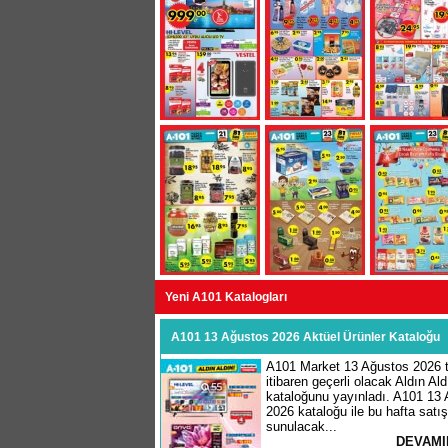
Yeni A101 Katalogları
A101 13 Ağustos 2026 Aktüel Ürünler Kataloğu
A101 Market 13 Ağustos 2026 t
itibaren geçerli olacak Aldın Ald
kataloğunu yayınladı. A101 13
2026 kataloğu ile bu hafta satı
sunulacak...
DEVAMI