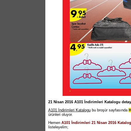
21 Nisan 2016 A101 İndirimleri Katalogu detay
A101 İndirimleri Katalogu
bu broşür sayfasında
H
ürünleri oluyor.
Hemen
A101 İndirimleri 21 Nisan 2016 Katalo
listeleyelim;