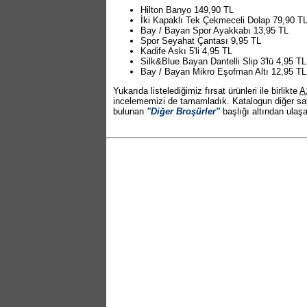
Hilton Banyo 149,90 TL
İki Kapaklı Tek Çekmeceli Dolap 79,90 T
Bay / Bayan Spor Ayakkabı 13,95 TL
Spor Seyahat Çantası 9,95 TL
Kadife Askı 5'li 4,95 TL
Silk&Blue Bayan Dantelli Slip 3'lü 4,95 TL
Bay / Bayan Mikro Eşofman Altı 12,95 TL
Yukarıda listelediğimiz fırsat ürünleri ile birlikte
A
incelememizi de tamamladık. Katalogun diğer say
bulunan
"Diğer Broşürler"
başlığı altından ulaşab