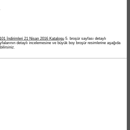
L
101 İndirimleri 21 Nisan 2016 Katalogu
5. broşür sayfası detaylı
falarının detaylı incelemesine ve büyük boy broşür resimlerine aşağıda
ilirsiniz.