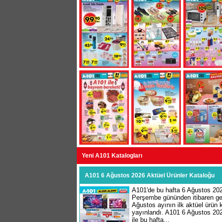
Yeni A101 Katalogları
A101 6 Ağustos 2026 Aktüel Ürünler Kataloğu
A101'de bu hafta 6 Ağustos 20
Perşembe gününden itibaren geç
Ağustos ayının ilk aktüel ürün k
yayınlandı. A101 6 Ağustos 20
ile bu hafta...