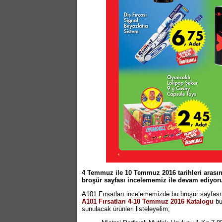
4 Temmuz ile 10 Temmuz 2016 tarihleri arasınd
broşür sayfası incelememiz ile devam ediyor
A101 Fırsatları
incelememizde bu broşür sayfas
A101 Fırsatları 4-10 Temmuz 2016 Katalogu
bu
sunulacak ürünleri listeleyelim;