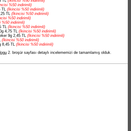
95 TL
(İkincisi %50 indirimli)
incisi %50 indirimli)
5 TL
(İkincisi %50 indirimli)
5,25 TL
(İkincisi %50 indirimli)
ncisi %50 indirimli)
i %50 indirimli)
75 TL
(İkincisi %50 indirimli)
00g 4,75 TL
(İkincisi %50 indirimli)
eker 9g 2,45 TL
(İkincisi %50 indirimli)
L
(İkincisi %50 indirimli)
g 8,45 TL
(İkincisi %50 indirimli)
logu
2. broşür sayfası detaylı incelememizi de tamamlamış olduk.