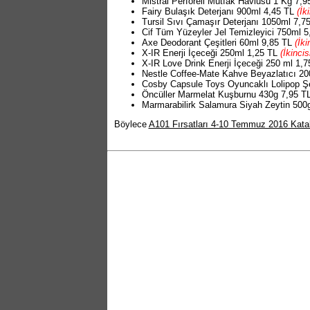
Mistral Perforeli Mutfak Havlusu 1 Kg 7,
Fairy Bulaşık Deterjanı 900ml 4,45 TL
(İk
Tursil Sıvı Çamaşır Deterjanı 1050ml 7,7
Cif Tüm Yüzeyler Jel Temizleyici 750ml 
Axe Deodorant Çeşitleri 60ml 9,85 TL
(İki
X-IR Enerji İçeceği 250ml 1,25 TL
(İkincis
X-IR Love Drink Enerji İçeceği 250 ml 1,
Nestle Coffee-Mate Kahve Beyazlatıcı 2
Cosby Capsule Toys Oyuncaklı Lolipop Ş
Öncüller Marmelat Kuşburnu 430g 7,95 T
Marmarabilirk Salamura Siyah Zeytin 500
Böylece
A101 Fırsatları 4-10 Temmuz 2016 Kata