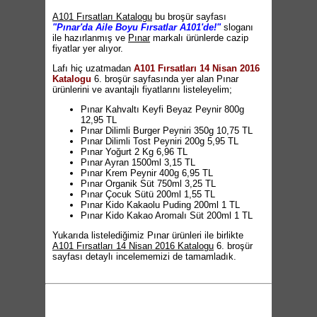
A101 Fırsatları Katalogu
bu broşür sayfası
"Pınar'da Aile Boyu Fırsatlar A101'de!"
sloganı
ile hazırlanmış ve
Pınar
markalı ürünlerde cazip
fiyatlar yer alıyor.
Lafı hiç uzatmadan
A101 Fırsatları 14 Nisan 2016
Katalogu
6. broşür sayfasında yer alan Pınar
ürünlerini ve avantajlı fiyatlarını listeleyelim;
Pınar Kahvaltı Keyfi Beyaz Peynir 800g
12,95 TL
Pınar Dilimli Burger Peyniri 350g 10,75 TL
Pınar Dilimli Tost Peyniri 200g 5,95 TL
Pınar Yoğurt 2 Kg 6,96 TL
Pınar Ayran 1500ml 3,15 TL
Pınar Krem Peynir 400g 6,95 TL
Pınar Organik Süt 750ml 3,25 TL
Pınar Çocuk Sütü 200ml 1,55 TL
Pınar Kido Kakaolu Puding 200ml 1 TL
Pınar Kido Kakao Aromalı Süt 200ml 1 TL
Yukarıda listelediğimiz Pınar ürünleri ile birlikte
A101 Fırsatları 14 Nisan 2016 Katalogu
6. broşür
sayfası detaylı incelememizi de tamamladık.