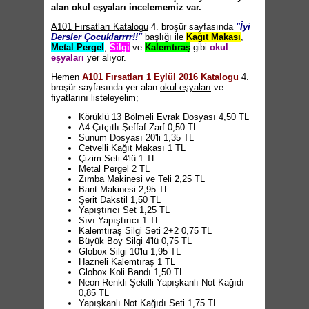
alan okul eşyaları incelememiz var.
A101 Fırsatları Katalogu
4. broşür sayfasında
"İyi
Dersler Çocuklarrrr!!"
başlığı ile
Kağıt Makası
,
Metal Pergel
,
Silgi
ve
Kalemtıraş
gibi
okul
eşyaları
yer alıyor.
Hemen
A101 Fırsatları 1 Eylül 2016 Katalogu
4.
broşür sayfasında yer alan
okul eşyaları
ve
fiyatlarını listeleyelim;
Körüklü 13 Bölmeli Evrak Dosyası 4,50 TL
A4 Çıtçıtlı Şeffaf Zarf 0,50 TL
Sunum Dosyası 20'li 1,35 TL
Cetvelli Kağıt Makası 1 TL
Çizim Seti 4'lü 1 TL
Metal Pergel 2 TL
Zımba Makinesi ve Teli 2,25 TL
Bant Makinesi 2,95 TL
Şerit Dakstil 1,50 TL
Yapıştırıcı Set 1,25 TL
Sıvı Yapıştırıcı 1 TL
Kalemtıraş Silgi Seti 2+2 0,75 TL
Büyük Boy Silgi 4'lü 0,75 TL
Globox Silgi 10'lu 1,95 TL
Hazneli Kalemtıraş 1 TL
Globox Koli Bandı 1,50 TL
Neon Renkli Şekilli Yapışkanlı Not Kağıdı
0,85 TL
Yapışkanlı Not Kağıdı Seti 1,75 TL