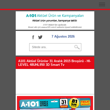
7 Ağustos 2026
A101 Aktüel Ürünler 31 Aralık 2015 Broşürü - HI-
LEVEL 48UHL950 3D Smart Tv