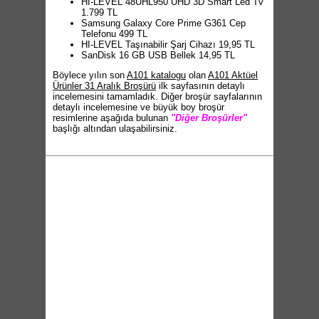
HI-LEVEL 48UHL950 UHD 3D Smart Led Tv
1.799 TL
Samsung Galaxy Core Prime G361 Cep
Telefonu 499 TL
HI-LEVEL Taşınabilir Şarj Cihazı 19,95 TL
SanDisk 16 GB USB Bellek 14,95 TL
Böylece yılın son
A101 katalogu
olan
A101 Aktüel
Ürünler 31 Aralık Broşürü
ilk sayfasının detaylı
incelemesini tamamladık. Diğer broşür sayfalarının
detaylı incelemesine ve büyük boy broşür
resimlerine aşağıda bulunan
"Diğer Broşürler"
başlığı altından ulaşabilirsiniz.