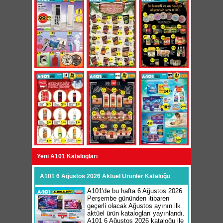
Yeni A101 Katalogları
A101 6 Ağustos 2026 Aktüel Ürünler Kataloğu
A101'de bu hafta 6 Ağustos 2026
Perşembe gününden itibaren
geçerli olacak Ağustos ayının ilk
aktüel ürün katalogları yayınlandı.
A101 6 Ağustos 2026 kataloğu ile