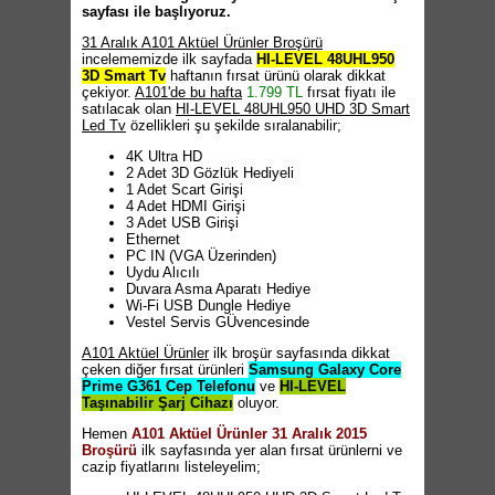
sayfası ile başlıyoruz.
31 Aralık A101 Aktüel Ürünler Broşürü
incelememizde ilk sayfada
HI-LEVEL 48UHL950
3D Smart Tv
haftanın fırsat ürünü olarak dikkat
çekiyor.
A101'de bu hafta
1.799 TL
fırsat fiyatı ile
satılacak olan
HI-LEVEL 48UHL950 UHD 3D Smart
Led Tv
özellikleri şu şekilde sıralanabilir;
4K Ultra HD
2 Adet 3D Gözlük Hediyeli
1 Adet Scart Girişi
4 Adet HDMI Girişi
3 Adet USB Girişi
Ethernet
PC IN (VGA Üzerinden)
Uydu Alıcılı
Duvara Asma Aparatı Hediye
Wi-Fi USB Dungle Hediye
Vestel Servis GÜvencesinde
A101 Aktüel Ürünler
ilk broşür sayfasında dikkat
çeken diğer fırsat ürünleri
Samsung Galaxy Core
Prime G361 Cep Telefonu
ve
HI-LEVEL
Taşınabilir Şarj Cihazı
oluyor.
Hemen
A101 Aktüel Ürünler 31 Aralık 2015
Broşürü
ilk sayfasında yer alan fırsat ürünlerni ve
cazip fiyatlarını listeleyelim;