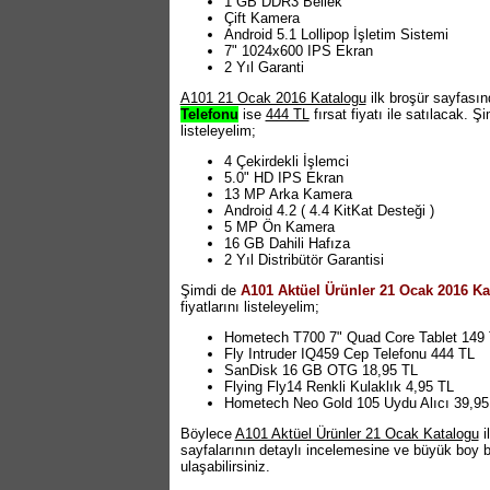
1 GB DDR3 Bellek
Çift Kamera
Android 5.1 Lollipop İşletim Sistemi
7" 1024x600 IPS Ekran
2 Yıl Garanti
A101 21 Ocak 2016 Katalogu
ilk broşür sayfasın
Telefonu
ise
444 TL
fırsat fiyatı ile satılacak. Ş
listeleyelim;
4 Çekirdekli İşlemci
5.0" HD IPS Ekran
13 MP Arka Kamera
Android 4.2 ( 4.4 KitKat Desteği )
5 MP Ön Kamera
16 GB Dahili Hafıza
2 Yıl Distribütör Garantisi
Şimdi de
A101 Aktüel Ürünler 21 Ocak 2016 Ka
fiyatlarını listeleyelim;
Hometech T700 7" Quad Core Tablet 149
Fly Intruder IQ459 Cep Telefonu 444 TL
SanDisk 16 GB OTG 18,95 TL
Flying Fly14 Renkli Kulaklık 4,95 TL
Hometech Neo Gold 105 Uydu Alıcı 39,95
Böylece
A101 Aktüel Ürünler 21 Ocak Katalogu
i
sayfalarının detaylı incelemesine ve büyük boy 
ulaşabilirsiniz.