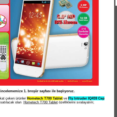
incelememize 1. broşür sayfası ile başlıyoruz.
ikkat çeken ürünler
Hometech T700 Tablet
ve
Fly Intruder IQ459 Cep
le satılacak olan
Hometech T700 Tablet
özelliklerini sıralayalım;