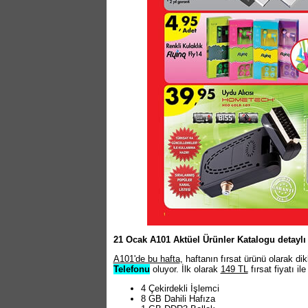
21 Ocak A101 Aktüel Ürünler Katalogu detaylı 
A101'de bu hafta
, haftanın fırsat ürünü olarak d
Telefonu
oluyor. İlk olarak
149 TL
fırsat fiyatı i
4 Çekirdekli İşlemci
8 GB Dahili Hafıza