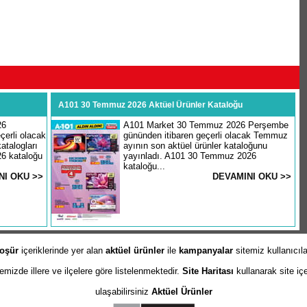
A101 30 Temmuz 2026 Aktüel Ürünler Kataloğu
26
A101 Market 30 Temmuz 2026 Perşembe
erli olacak
gününden itibaren geçerli olacak Temmuz
atalogları
ayının son aktüel ürünler kataloğunu
26 kataloğu
yayınladı. A101 30 Temmuz 2026
kataloğu...
NI OKU >>
DEVAMINI OKU >>
oşür
içeriklerinde yer alan
aktüel ürünler
ile
kampanyalar
sitemiz kullanıcıl
izde illere ve ilçelere göre listelenmektedir.
Site Haritası
kullanarak site iç
ulaşabilirsiniz
Aktüel Ürünler