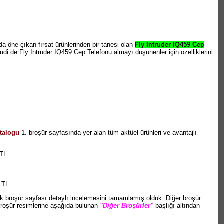
da öne çıkan fırsat ürünlerinden bir tanesi olan
Fly Intruder IQ459 Cep
imdi de
Fly Intruder IQ459 Cep Telefonu
almayı düşünenler için özelliklerini
talogu
1. broşür sayfasında yer alan tüm aktüel ürünleri ve avantajlı
 TL
 TL
lk broşür sayfası detaylı incelemesini tamamlamış olduk. Diğer broşür
broşür resimlerine aşağıda bulunan
"Diğer Broşürler"
başlığı altından