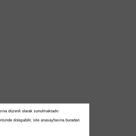
arına düzenli olarak sunulmaktadır.
erisinde dolaşabilir, site anasayfasına buradan