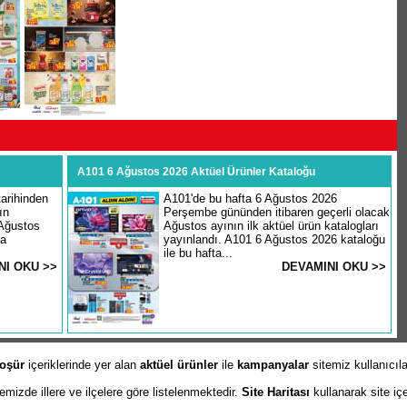
A101 6 Ağustos 2026 Aktüel Ürünler Kataloğu
arihinden
A101'de bu hafta 6 Ağustos 2026
ın
Perşembe gününden itibaren geçerli olacak
 Ağustos
Ağustos ayının ilk aktüel ürün katalogları
şa
yayınlandı. A101 6 Ağustos 2026 kataloğu
ile bu hafta...
NI OKU >>
DEVAMINI OKU >>
oşür
içeriklerinde yer alan
aktüel ürünler
ile
kampanyalar
sitemiz kullanıcıl
izde illere ve ilçelere göre listelenmektedir.
Site Haritası
kullanarak site iç