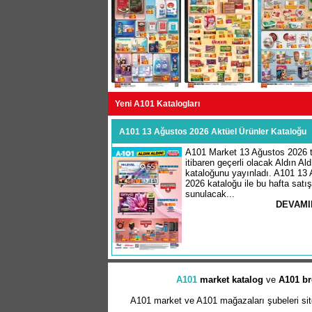
Yeni A101 Katalogları
A101 13 Ağustos 2026 Aktüel Ürünler Kataloğu
A101 Market 13 Ağustos 2026 t
itibaren geçerli olacak Aldın Ald
kataloğunu yayınladı. A101 13
2026 kataloğu ile bu hafta satı
sunulacak...
DEVAMI
A101
market
katalog
ve
A101 br
A101 market ve A101 mağazaları şubeleri sitem