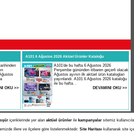
A101 6 Ağustos 2026 Aktüel Ürünler Kataloğu
arihinden
A101'de bu hafta 6 Ağustos 2026
ın
Perşembe gününden itibaren geçerli olacak
 Ağustos
Ağustos ayının ilk aktüel ürün katalogları
şa
yayınlandı. A101 6 Ağustos 2026 kataloğu
ile bu hafta...
NI OKU >>
DEVAMINI OKU >>
oşür
içeriklerinde yer alan
aktüel ürünler
ile
kampanyalar
sitemiz kullanıcıl
izde illere ve ilçelere göre listelenmektedir.
Site Haritası
kullanarak site iç