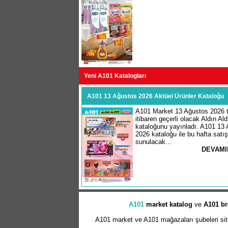
Yeni A101 Katalogları
A101 13 Ağustos 2026 Aktüel Ürünler Kataloğu
A101 Market 13 Ağustos 2026 t
itibaren geçerli olacak Aldın Ald
kataloğunu yayınladı. A101 13
2026 kataloğu ile bu hafta satı
sunulacak...
DEVAMI
A101
market
katalog
ve
A101 br
A101 market ve A101 mağazaları şubeleri sitem