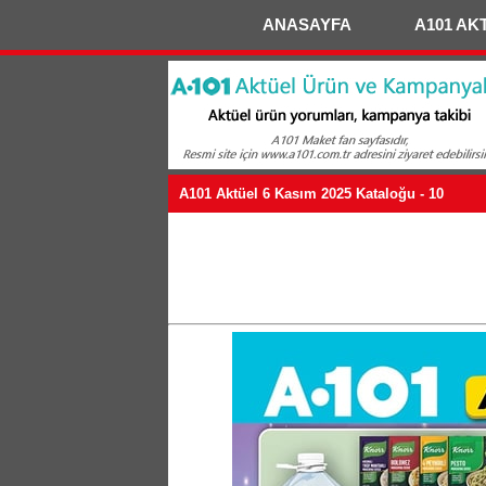
ANASAYFA
A101 AK
A101 Aktüel 6 Kasım 2025 Kataloğu - 10