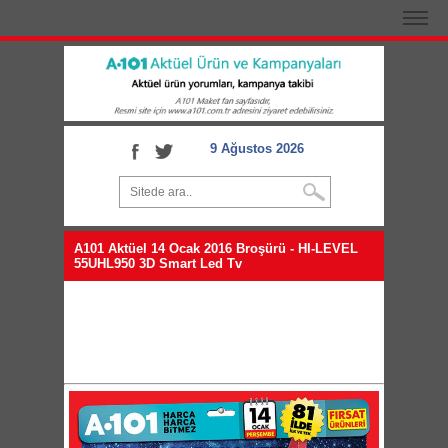
9 Ağustos 2026
A101 Aktüel 14 Ocak 2016 Broşürü - HI-LEVEL
55UHL950 3D Smart Led Tv