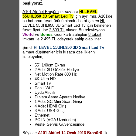
başlıyoruz.
A101 Aktüel Broşürü
ilk sayfası
HI-LEVEL
55UHL950 3D Smart Led Tv
için ayrılmış. A101'de
bu haftanın fırsat ürünü olarak dikkat çeken
HI-
LEVEL 55UHL950 3D Smart Led Tv
için belirlenen
fırsat fiyatı ise
2.399 TL
oluyor. Bu televizyona
World
ve
Bonus
kredi kartı sahipleri
8 taksit
imkanı ile
2.495 TL
ödeyerek sahip olabilirler.
Şimdi
HI-LEVEL 55UHL950 3D Smart Led Tv
almayı düşünenler için kısaca özelliklerini
listeleyelim;
55" 140cm Ekran
2 Adet 3D Gözlük Hediye
Net Motion Rate 800 Hz
4K Ultra HD
Smart Tv
Dahili Wi-Fi
Uydu Alıcılı
Duvara Asma Aparatı Hediye
1 Adet SC Mini Scart Girişi
4 Adet HDMI Girişi
3 Adet USB Girişi
Ethernet
PC IN (VGA Üzerinden)
Vestel Servis Güvencesinde
Böylece
A101 Aktüel 14 Ocak 2016 Broşürü
ilk