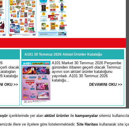
A101 30 Temmuz 2026 Aktüel Ürünler Kataloğu
26
A101 Market 30 Temmuz 2026 Perşembe
erli olacak
gününden itibaren geçerli olacak Temmuz
atalogları
ayının son aktüel ürünler kataloğunu
26 kataloğu
yayınladı. A101 30 Temmuz 2026
kataloğu...
NI OKU >>
DEVAMINI OKU >>
oşür
içeriklerinde yer alan
aktüel ürünler
ile
kampanyalar
sitemiz kullanıcıl
izde illere ve ilçelere göre listelenmektedir.
Site Haritası
kullanarak site iç