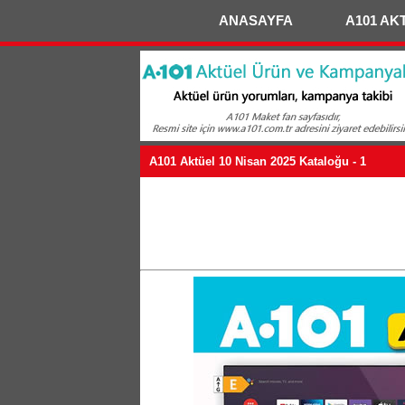
ANASAYFA
A101 AK
A101 Aktüel 10 Nisan 2025 Kataloğu - 1