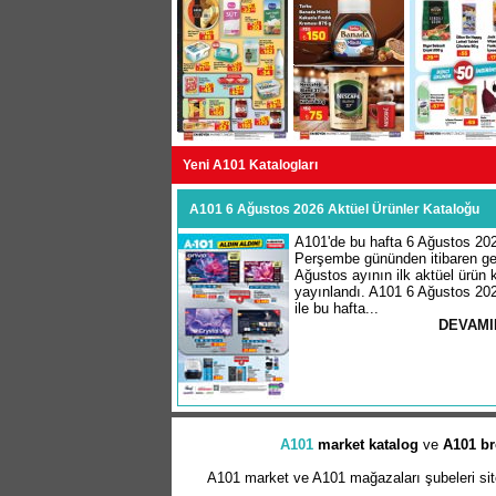
Yeni A101 Katalogları
A101 6 Ağustos 2026 Aktüel Ürünler Kataloğu
A101'de bu hafta 6 Ağustos 20
Perşembe gününden itibaren geç
Ağustos ayının ilk aktüel ürün k
yayınlandı. A101 6 Ağustos 20
ile bu hafta...
DEVAMI
A101
market
katalog
ve
A101 br
A101 market ve A101 mağazaları şubeleri sitem