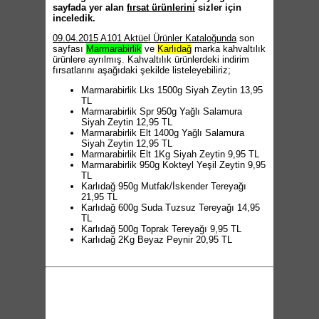
sayfada yer alan
fırsat ürünlerini
sizler için
inceledik.
09.04.2015 A101 Aktüel Ürünler Kataloğunda
son
sayfası
Marmarabirlik
ve
Karlıdağ
marka kahvaltılık
ürünlere ayrılmış. Kahvaltılık ürünlerdeki indirim
fırsatlarını aşağıdaki şekilde listeleyebiliriz;
Marmarabirlik Lks 1500g Siyah Zeytin 13,95
TL
Marmarabirlik Spr 950g Yağlı Salamura
Siyah Zeytin 12,95 TL
Marmarabirlik Elt 1400g Yağlı Salamura
Siyah Zeytin 12,95 TL
Marmarabirlik Elt 1Kg Siyah Zeytin 9,95 TL
Marmarabirlik 950g Kokteyl Yeşil Zeytin 9,95
TL
Karlıdağ 950g Mutfak/İskender Tereyağı
21,95 TL
Karlıdağ 600g Suda Tuzsuz Tereyağı 14,95
TL
Karlıdağ 500g Toprak Tereyağı 9,95 TL
Karlıdağ 2Kg Beyaz Peynir 20,95 TL