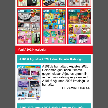
Yeni A101 Katalogları
A101 6 Ağustos 2026 Aktüel Ürünler Kataloğu
A101'de bu hafta 6 Ağustos 2026
Perşembe gününden itibaren
geçerli olacak Ağustos ayının ilk
aktüel ürün katalogları yayınlandı.
A101 6 Ağustos 2026 kataloğu ile
bu hafta...
DEVAMINI OKU >>
A101 30 Temmuz 2026 Aktüel Ürünler Kataloğu