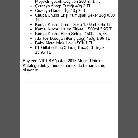
Meyveli İçecek Çeşitleri 200 ml 1 TL
Çerezya Antep Fıstığı 40g 2 TL
Cezerya Badem İçi 40g 2 TL
Chupa Chups Ekşi Yumuşak Şeker 18g 0,50
TL
Kemal Kükrer Limon Sosu 1500ml 2,95 TL
Kemal Kükrer Üzüm Sirkesi 1500ml 3,95 TL
Kemal Kükrer Elma Sirkesi 1500ml 5,75 TL
Alo Toz Deterjan (Kır çiçeği) 450g 1,95 TL
Baby Mate Islak Havlu 56'lı 1 TL
8'li Gillette Blue 3 Tıraş Bıçağı 3 Bıçak
15,95 TL
Böylece
A101 8 Ağustos 2015 Aktüel Ürünler
Katalogu
detaylı incelememizi de tamamlamış
oluyoruz.