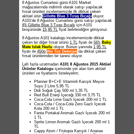
8 Ağustos Cumartesi günü A101 Market
mağazalarında indirimli olarak satışı yapılacak
fırsat ürünleri incelememizde ilk dikkat çeken
aktüel ürün
Gillette Blue 3 Tıraş Bıçağı
oluyor.
A101'de 8 Ağustos Cumartesi günü satışı yapılacak
8'li Gillette Blue 3 Tıraş Bıçağı
için A101
broşüründe
15,95 TL
fiyat belirlendiğini görüyoruz.
8 Ağustos A101 katalogu incelememizde dikkat
çeken bir diğer fırsat ürünü
1 TL
fiyatı ile
56'lı
Baby
Mate Islak Havlu
oluyor. Bunun yanında
1,95 TL
fiyatı ile
450g
Alo Toz Deterjan
da dikkat çeken
fırsat ürünlerinden bir tanesi oluyor.
Lafı fazla uzatmadan
A101 8 Ağustos 2015 Aktüel
Ürünler Katalogu
içerisinde yer alan tüm aktüel
ürünleri ve fiyatlarını listeleyelim;
Pfanner B+C+E Vitaminli Karışık Meyve
Suyu 2 Litre 5,95 TL
Didi Soğuk Çay 500 ml 1,35 TL
Red Bull Enerji İçeceği 330 ml 3,75 TL
Coca-Cola Lime Gazlı İçecek 200 ml 1 TL
Coca-Cola / Coca-Cola Zero Gazlı İçecek
Kola 200 ml 1 TL
Fanta Portakal Aromalı Gazlı İçecek 200 ml
1 TL
Sprite Limon Aromalı Gazlı İçecek 200 ml 1
TL
Cappy Atom / Frutopia Karışık / Ananas