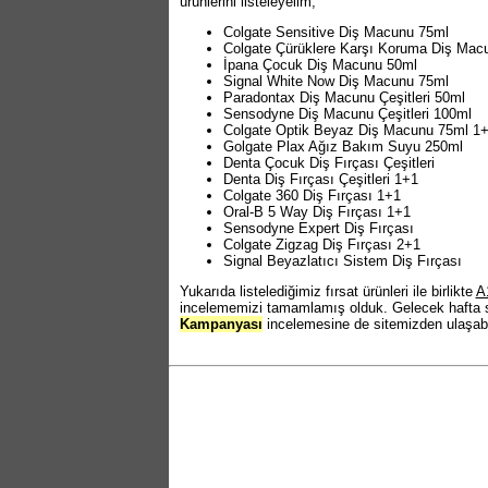
ürünlerini listeleyelim;
Colgate Sensitive Diş Macunu 75ml
Colgate Çürüklere Karşı Koruma Diş Mac
İpana Çocuk Diş Macunu 50ml
Signal White Now Diş Macunu 75ml
Paradontax Diş Macunu Çeşitleri 50ml
Sensodyne Diş Macunu Çeşitleri 100ml
Colgate Optik Beyaz Diş Macunu 75ml 1
Golgate Plax Ağız Bakım Suyu 250ml
Denta Çocuk Diş Fırçası Çeşitleri
Denta Diş Fırçası Çeşitleri 1+1
Colgate 360 Diş Fırçası 1+1
Oral-B 5 Way Diş Fırçası 1+1
Sensodyne Expert Diş Fırçası
Colgate Zigzag Diş Fırçası 2+1
Signal Beyazlatıcı Sistem Diş Fırçası
Yukarıda listelediğimiz fırsat ürünleri ile birlikte
A
incelememizi tamamlamış olduk. Gelecek hafta 
Kampanyası
incelemesine de sitemizden ulaşabil