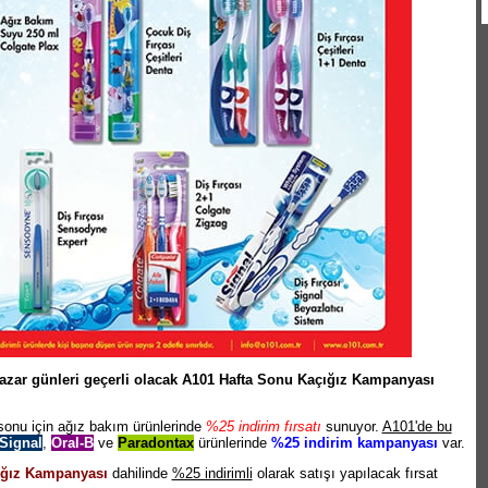
azar günleri geçerli olacak A101 Hafta Sonu Kaçığız Kampanyası
sonu için ağız bakım ürünlerinde
%25 indirim fırsatı
sunuyor.
A101'de bu
Signal
,
Oral-B
ve
Paradontax
ürünlerinde
%25 indirim kampanyası
var.
ığız Kampanyası
dahilinde
%25 indirimli
olarak satışı yapılacak fırsat