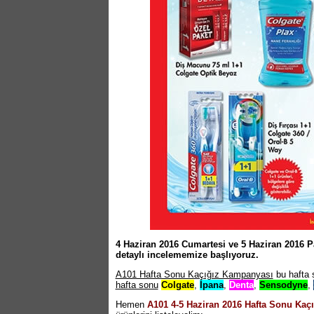
4 Haziran 2016 Cumartesi ve 5 Haziran 2016 P
detaylı incelememize başlıyoruz.
A101 Hafta Sonu Kaçığız Kampanyası
bu hafta 
hafta sonu
Colgate
,
İpana
,
Denta
,
Sensodyne
,
Hemen
A101 4-5 Haziran 2016 Hafta Sonu Kaç