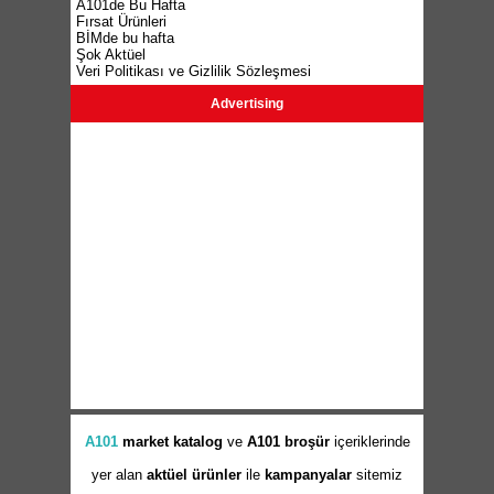
A101de Bu Hafta
Fırsat Ürünleri
BİMde bu hafta
Şok Aktüel
Veri Politikası ve Gizlilik Sözleşmesi
Advertising
A101
market
katalog
ve
A101 broşür
içeriklerinde
yer alan
aktüel ürünler
ile
kampanyalar
sitemiz