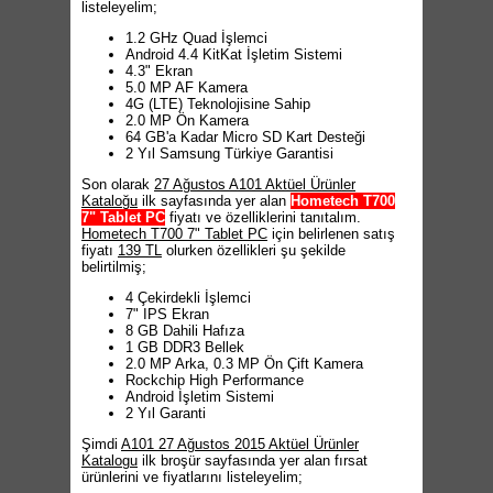
listeleyelim;
1.2 GHz Quad İşlemci
Android 4.4 KitKat İşletim Sistemi
4.3" Ekran
5.0 MP AF Kamera
4G (LTE) Teknolojisine Sahip
2.0 MP Ön Kamera
64 GB'a Kadar Micro SD Kart Desteği
2 Yıl Samsung Türkiye Garantisi
Son olarak
27 Ağustos A101 Aktüel Ürünler
Kataloğu
ilk sayfasında yer alan
Hometech T700
7" Tablet PC
fiyatı ve özelliklerini tanıtalım.
Hometech T700 7" Tablet PC
için belirlenen satış
fiyatı
139 TL
olurken özellikleri şu şekilde
belirtilmiş;
4 Çekirdekli İşlemci
7" IPS Ekran
8 GB Dahili Hafıza
1 GB DDR3 Bellek
2.0 MP Arka, 0.3 MP Ön Çift Kamera
Rockchip High Performance
Android İşletim Sistemi
2 Yıl Garanti
Şimdi
A101 27 Ağustos 2015 Aktüel Ürünler
Katalogu
ilk broşür sayfasında yer alan fırsat
ürünlerini ve fiyatlarını listeleyelim;