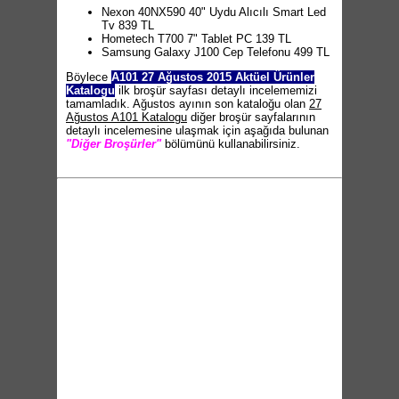
Nexon 40NX590 40" Uydu Alıcılı Smart Led
Tv 839 TL
Hometech T700 7" Tablet PC 139 TL
Samsung Galaxy J100 Cep Telefonu 499 TL
Böylece
A101 27 Ağustos 2015 Aktüel Ürünler
Katalogu
ilk broşür sayfası detaylı incelememizi
tamamladık. Ağustos ayının son kataloğu olan
27
Ağustos A101 Katalogu
diğer broşür sayfalarının
detaylı incelemesine ulaşmak için aşağıda bulunan
"Diğer Broşürler"
bölümünü kullanabilirsiniz.