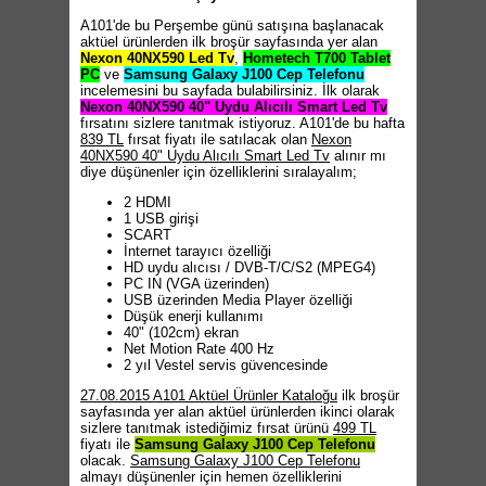
A101'de bu Perşembe günü satışına başlanacak
aktüel ürünlerden ilk broşür sayfasında yer alan
Nexon 40NX590 Led Tv
,
Hometech T700 Tablet
PC
ve
Samsung Galaxy J100 Cep Telefonu
incelemesini bu sayfada bulabilirsiniz. İlk olarak
Nexon 40NX590 40" Uydu Alıcılı Smart Led Tv
fırsatını sizlere tanıtmak istiyoruz. A101'de bu hafta
839 TL
fırsat fiyatı ile satılacak olan
Nexon
40NX590 40" Uydu Alıcılı Smart Led Tv
alınır mı
diye düşünenler için özelliklerini sıralayalım;
2 HDMI
1 USB girişi
SCART
İnternet tarayıcı özelliği
HD uydu alıcısı / DVB-T/C/S2 (MPEG4)
PC IN (VGA üzerinden)
USB üzerinden Media Player özelliği
Düşük enerji kullanımı
40" (102cm) ekran
Net Motion Rate 400 Hz
2 yıl Vestel servis güvencesinde
27.08.2015 A101 Aktüel Ürünler Kataloğu
ilk broşür
sayfasında yer alan aktüel ürünlerden ikinci olarak
sizlere tanıtmak istediğimiz fırsat ürünü
499 TL
fiyatı ile
Samsung Galaxy J100 Cep Telefonu
olacak.
Samsung Galaxy J100 Cep Telefonu
almayı düşünenler için hemen özelliklerini