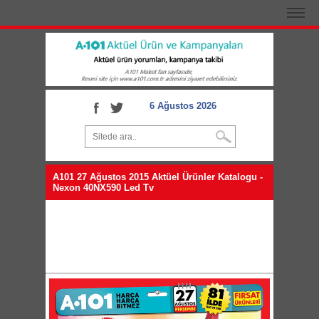
6 Ağustos 2026
A101 27 Ağustos 2015 Aktüel Ürünler Katalogu -
Nexon 40NX590 Led Tv