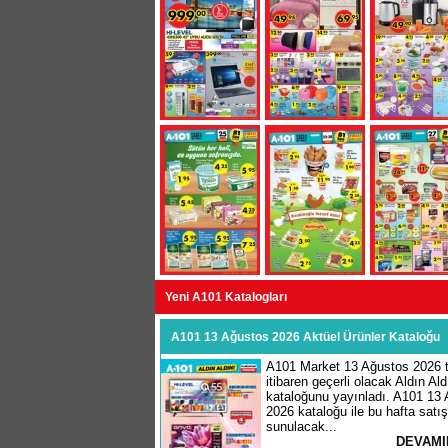
Yeni A101 Katalogları
A101 13 Ağustos 2026 Aktüel Ürünler Kataloğu
A101 Market 13 Ağustos 2026 t
itibaren geçerli olacak Aldın Ald
kataloğunu yayınladı. A101 13
2026 kataloğu ile bu hafta satı
sunulacak...
DEVAMI