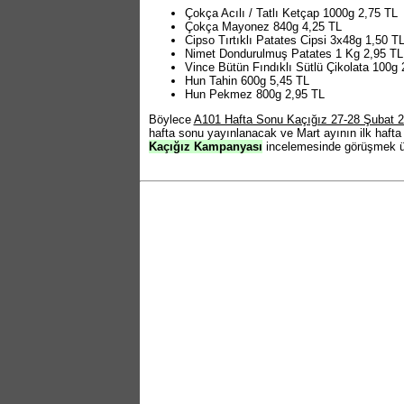
Çokça Acılı / Tatlı Ketçap 1000g 2,75 TL
Çokça Mayonez 840g 4,25 TL
Cipso Tırtıklı Patates Cipsi 3x48g 1,50 T
Nimet Dondurulmuş Patates 1 Kg 2,95 TL
Vince Bütün Fındıklı Sütlü Çikolata 100g 
Hun Tahin 600g 5,45 TL
Hun Pekmez 800g 2,95 TL
Böylece
A101 Hafta Sonu Kaçığız 27-28 Şubat
hafta sonu yayınlanacak ve Mart ayının ilk haf
Kaçığız Kampanyası
incelemesinde görüşmek ü