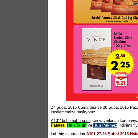
27 Şubat 2016 Cumartesi ve 28 Şubat 2016 Pazar
incelememize başlıyoruz.
A101'de bu hafta sonu
için yayınlanan kampanya 
Patates
,
Hun Tahin
ve
Hun Pekmez
indirimli fiy
Lafı hiç uzatmadan
A101 27-28 Şubat 2016 Haf