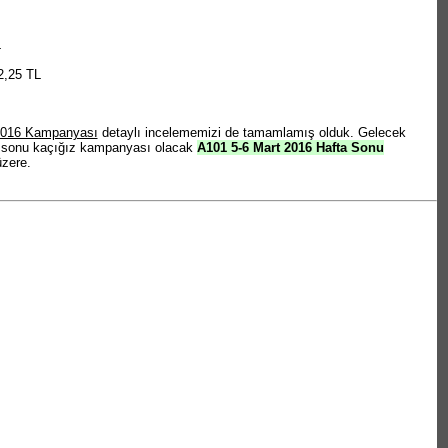
L
2,25 TL
 2016 Kampanyası
detaylı incelememizi de tamamlamış olduk. Gelecek
ta sonu kaçığız kampanyası olacak
A101 5-6 Mart 2016 Hafta Sonu
zere.