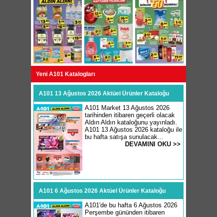
Yeni A101 Katalogları
A101 13 Ağustos 2026 Aktüel Ürünler Kataloğu
A101 Market 13 Ağustos 2026
tarihinden itibaren geçerli olacak
Aldın Aldın kataloğunu yayınladı.
A101 13 Ağustos 2026 kataloğu ile
bu hafta satışa sunulacak...
DEVAMINI OKU >>
A101 6 Ağustos 2026 Aktüel Ürünler Kataloğu
A101'de bu hafta 6 Ağustos 2026
Perşembe gününden itibaren