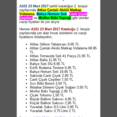
A101 23 Mart 2017
tarihli kataloğun 2. broşür
sayfasında
Attlas Çantalı Akülü Matkap
Vidalama
,
Bahçe Hortum Seti
,
Canlı Çiçek
Çeşitleri
ve
Mixflor Bitki Toprağı
gibi ürünler
cazip fiyatları ile yer alıyor.
Hemen
A101 23 Mart 2017 Kataloğu
2. broşür
sayfasında yer alan fırsat ürünlerini ve cazip
fiyatlarını listeleyelim;
Attlas Silikon Tabancası 9,95 TL
Attlas Çantalı Akülü Matkap Vidalama 69,95
TL
Attlas Tornavida Seti 41 Parça 21,95 TL
Attlas Balta 11,95 TL
Bahçe Seti 3'lü 8,95 TL
Kılıflı Budama Testere 6,95 TL
Bahçe Hortum Seti 19,95 TL
Saksıda Canlı Çiçek 2,95 TL
Canlı Çiçek Çeşitleri 7,50 TL
Sıvı Bitki Besini 3,50 TL
İlkbahar Dönemi Çiçek Soğanı 3,50 TL
Mixflor Bitki Toprağı 2,95 TL
Çiçek Tohumu 1,50 TL
Büyük Balkon Saksısı 4,95 TL
Küçük Balkon Saksısı 2,95 TL
Yuvarlak Saksı 9,5 Litre 3,95 TL
Yuvarlak Saksı 3,75 Litre 2 TL