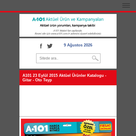
9 Ağustos 2026
A101 23 Eylül 2015 Aktüel Ürünler Katalogu -
Gitar - Oto Teyp