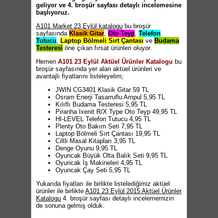
geliyor ve 4. broşür sayfası detaylı incelemesine
başlıyoruz.
A101 Market 23 Eylül katalogu
bu broşür
sayfasında
Klasik Gitar
,
Oto Teyp
,
Telefon
Tutucu
,
Laptop Bölmeli Sırt Çantası
ve
Budama
Testeresi
öne çıkan fırsat ürünleri oluyor.
Hemen
A101 23 Eylül Aktüel Ürünler Katalogu
bu
broşür sayfasında yer alan aktüel ürünleri ve
avantajlı fiyatlarını listeleyelim;
JWIN CG3401 Klasik Gitar 59 TL
Osram Enerji Tasarruflu Ampul 5,95 TL
Kılıflı Budama Testeresi 5,95 TL
Piranha Ixenit R/X Type Oto Teyp 49,95 TL
HI-LEVEL Telefon Tutucu 4,95 TL
Plenty Oto Bakım Seti 7,95 TL
Laptop Bölmeli Sırt Çantası 19,95 TL
Ciltli Masal Kitapları 3,95 TL
Denge Oyunu 9,95 TL
Oyuncak Büyük Olta Balık Seti 9,95 TL
Oyuncak İş Makineleri 4,95 TL
Oyuncak Çay Seti 5,95 TL
Yukarıda fiyatları ile birlikte listelediğimiz aktüel
ürünler ile birlikte
A101 23 Eylül 2015 Aktüel Ürünler
Katalogu
4. broşür sayfası detaylı incelememizin
de sonuna gelmiş olduk.