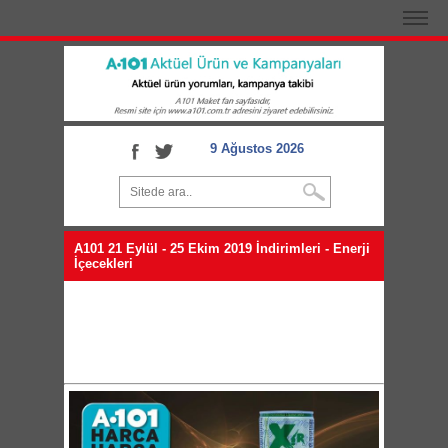
9 Ağustos 2026
A101 21 Eylül - 25 Ekim 2019 İndirimleri - Enerji
İçecekleri