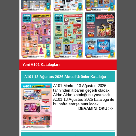
Yeni A101 Katalogları
A101 13 Ağustos 2026 Aktüel Ürünler Kataloğu
A101 Market 13 Ağustos 2026
tarihinden itibaren geçerli olacak
Aldın Aldın kataloğunu yayınladı.
A101 13 Ağustos 2026 kataloğu ile
bu hafta satışa sunulacak...
DEVAMINI OKU >>