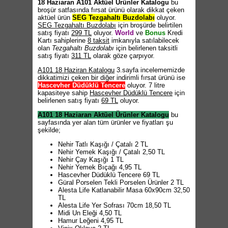
18 Haziaran A101 Aktüel Ürünler Katalogu
bu
broşür satfasında fırsat ürünü olarak dikkat çeken
aktüel ürün
SEG Tezgahaltı Buzdolabı
oluyor.
SEG Tezgahaltı Buzdolabı
için broşürde belirtilen
satış fiyatı
299 TL
oluyor.
World
ve
Bonus
Kredi
Kartı sahiplerine
8 taksit
imkanıyla satılabilecek
olan
Tezgahaltı Buzdolabı
için belirlenen taksitli
satış fiyatı
311 TL
olarak göze çarpıyor.
A101 18 Haziran Katalogu
3.sayfa incelememizde
dikkatimizi çeken bir diğer indirimli fırsat ürünü ise
Hascevher Düdüklü Tencere
oluyor. 7 litre
kapasiteye sahip
Hascevher Düdüklü Tencere
için
belirlenen satış fiyatı
69 TL
oluyor.
A101 18 Haziaran Aktüel Ürünler Katalogu
bu
sayfasında yer alan tüm ürünler ve fiyatları şu
şekilde;
Nehir Tatlı Kaşığı / Çatalı 2 TL
Nehir Yemek Kaşığı / Çatalı 2,50 TL
Nehir Çay Kaşığı 1 TL
Nehir Yemek Bıçağı 4,95 TL
Hascevher Düdüklü Tencere 69 TL
Güral Porselen Tekli Porselen Ürünler 2 TL
Alesta Life Katlanabilir Masa 60x90cm 32,50
TL
Alesta Life Yer Sofrası 70cm 18,50 TL
Midi Un Eleği 4,50 TL
Hamur Leğeni 4,95 TL