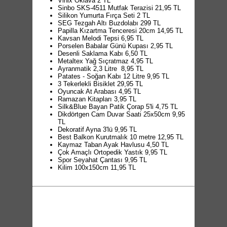
Vinix Oklava 2 TL
Sinbo SKS-4511 Mutfak Terazisi 21,95 TL
Silikon Yumurta Fırça Seti 2 TL
SEG Tezgah Altı Buzdolabı 299 TL
Papilla Kızartma Tenceresi 20cm 14,95 TL
Kavsan Melodi Tepsi 6,95 TL
Porselen Babalar Günü Kupası 2,95 TL
Desenli Saklama Kabı 6,50 TL
Metaltex Yağ Sıçratmaz 4,95 TL
Ayranmatik 2,3 Litre 8,95 TL
Patates - Soğan Kabı 12 Litre 9,95 TL
3 Tekerlekli Bisiklet 29,95 TL
Oyuncak At Arabası 4,95 TL
Ramazan Kitapları 3,95 TL
Silk&Blue Bayan Patik Çorap 5'li 4,75 TL
Dikdörtgen Cam Duvar Saati 25x50cm 9,95
TL
Dekoratif Ayna 3'lü 9,95 TL
Best Balkon Kurutmalık 10 metre 12,95 TL
Kaymaz Taban Ayak Havlusu 4,50 TL
Çok Amaçlı Ortopedik Yastık 9,95 TL
Spor Seyahat Çantası 9,95 TL
Kilim 100x150cm 11,95 TL