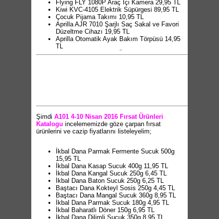
Flying FLY 1080P Araç İçi Kamera 29,95 TL
Kiwi KVC-4105 Elektrik Süpürgesi 89,95 TL
Çocuk Pijama Takımı 10,95 TL
Aprilla AJR 7010 Şarjlı Saç Sakal ve Favori
Düzeltme Cihazı 19,95 TL
Aprilla Otomatik Ayak Bakım Törpüsü 14,95
TL
Aprilla ABS 1055 Yağ Ölçerli Baskül 24,95 TL
Banyo Klozet Takımı 2 Parça 19,95 TL
Kilim 11,95 TL
Silk&Blue Bayan Pamuklu Dizaltı Çorap 1,95
TL
Silk&Blue Bay Bambu Çorap 2,95 TL
Bay Spor Ayakkabı 22,95 TL
Bay/Bayan Yağmurluk 19,95 TL
Gold Baby Çift Yönlü Bebek Arabası 169 TL
Şimdi
A101 4-10 Nisan 2016 Fırsat Ürünleri
Bebek Nevresim Takımı 19,95 TL
Katalogu
incelememizde göze çarpan fırsat
Bebek Ayakkabısı 2,95 TL
ürünlerini ve cazip fiyatlarını listeleyelim;
Sıvı Geçirmez Bebek Alezi 6,95 TL
Yastıklı Bebek Yorganı 19,95 TL
Lisanslı Bebek Çorabı 3'lü 3,95 TL
İkbal Dana Parmak Fermente Sucuk 500g
Kristal Bebek Askısı 6'lı 2,50 TL
15,95 TL
Silk&Blue Yarım Kollu Desenli Bebek Zıbını
İkbal Dana Kasap Sucuk 400g 11,95 TL
2'li 7,95 TL
İkbal Dana Kangal Sucuk 250g 6,45 TL
Silk&Blue Bebek Alt 2'li 4,95 TL
İkbal Dana Baton Sucuk 250g 6,25 TL
Giderli Şeffaf Bebek Küveti 14,95 TL
Baştacı Dana Kokteyl Sosis 250g 4,45 TL
Su Kovası 13 Litre 4,95 TL
Baştacı Dana Mangal Sucuk 360g 8,95 TL
Şeffaf Kulplu Maşrapa 1,25 TL
İkbal Dana Parmak Sucuk 180g 4,95 TL
Araba Lazımlık 9,95 TL
İkbal Baharatlı Döner 150g 6,95 TL
Desenli Çocuk Taburesi 3,95 TL
İkbal Dana Dilimli Sucuk 350g 8,95 TL