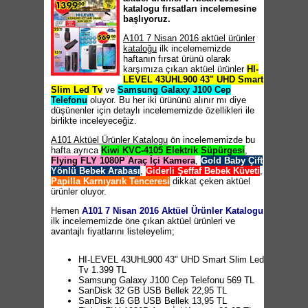
katalogu fırsatları incelemesine
başlıyoruz.
A101 7 Nisan 2016 aktüel ürünler
kataloğu
ilk incelememizde
haftanın fırsat ürünü olarak
karşımıza çıkan aktüel ürünler
HI-
LEVEL 43UHL900 43" UHD Smart
Slim Led Tv
ve
Samsung Galaxy J100 Cep
Telefonu
oluyor. Bu her iki ürününü alınır mı diye
düşünenler için detaylı incelememizde özellikleri ile
birlikte inceleyeceğiz.
A101 Aktüel Ürünler Katalogu
ön incelememizde bu
hafta ayrıca
Kiwi KVC-4105 Elektrik Süpürgesi
,
Flying FLY 1080P Araç İçi Kamera
,
Gold Baby Çift
Yönlü Bebek Arabası
,
Giderli Şeffaf Bebek Küveti
,
Papilla Karnıyarık Tenceresi
dikkat çeken aktüel
ürünler oluyor.
Hemen
A101 7 Nisan 2016 Aktüel Ürünler Katalogu
ilk incelememizde öne çıkan aktüel ürünleri ve
avantajlı fiyatlarını listeleyelim;
HI-LEVEL 43UHL900 43" UHD Smart Slim Led
Tv 1.399 TL
Samsung Galaxy J100 Cep Telefonu 569 TL
SanDisk 32 GB USB Bellek 22,95 TL
SanDisk 16 GB USB Bellek 13,95 TL