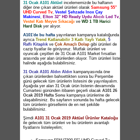
31 Ocak A101 Aktüel
incelememizde bu haftanın
diğer öne çıkan aktüel ürünleri olarak
Samsung 55"
UHD Curved Tv
,
Vestel Şehzade Inox Çay
Makinesi
,
Elton 32" HD Ready Uydu Alıcılı Led Tv
,
Vestel Katı Meyve Sıkacağı
ve
WD 1 TB Harici
Hard Disk
yer alıyor.
A101'de bu hafta
yayınlanan kampanya kataloğunda
ayrıca
Trend Katlanabilir 3 Katlı Yaylı Yatak
,
5
Raflı Kitaplık
ve
Çok Amaçlı Dolap
gibi ürünleri de
cazip fiyatlar ile görüyoruz. Mutfak ürünleri ve
oyuncak çeşitleri de 31 Ocak A101 Market fırsatları
arasında yer alan ürünlerden oluyor. Tüm ürünleri liste
halinde aşağıda bulabilirsiniz.
31 Ocak A101 Aldın Aldın
kampanyasında öne
çıkan ürünlerden bahsettikten sonra bu Perşembe
günü gelecek tüm ürünlerin listesini de yayınlayalım.
Aşağıda yer alan 31 Ocak ürün listenin devamında
Cumartesi gününden itibaren geçerli olacak
A101 26
Ocak 2019 Hafta Sonu
kampanya ürünlerine de
ulaşabilirsiniz. Bu sayfanın sonunda bu hafta gelecek
tüm ürünlerin görsellerini de en net şekilde
bulabilirsiniz.
Şimdi
A101 31 Ocak 2019 Aktüel Ürünler Kataloğu
ile gelecek tüm ürünleri ve bu ürünlerin avantajlı
fiyatlarını listeleyelim;