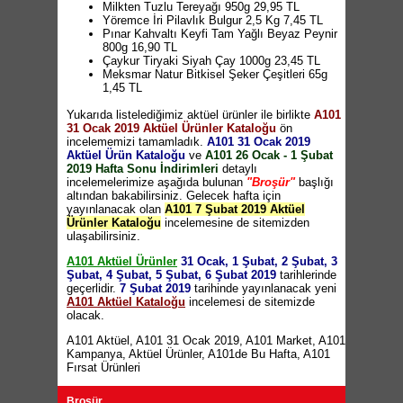
Koroplast Kendinden Kesimli Streç Film 12,45
Milkten Tuzlu Tereyağı 950g 29,95 TL
TL
Yöremce İri Pilavlık Bulgur 2,5 Kg 7,45 TL
Koroplast Hanımeli Kokulu Çöp Torbası 5,95
Pınar Kahvaltı Keyfi Tam Yağlı Beyaz Peynir
TL
800g 16,90 TL
Trend Katlanabilir 3 Katlı Yaylı Yatak 175 TL
Çaykur Tiryaki Siyah Çay 1000g 23,45 TL
5 Raflı Kitaplık 95 TL
Meksmar Natur Bitkisel Şeker Çeşitleri 65g
Çok Amaçlı Dolap 165 TL
1,45 TL
Bambino Damaklı Emzik 4,95 TL
Mistral Perforeli Mutfak Havlusu 1 Kg 11,95
Bambino Cam Biberon 9,95 TL
Yukarıda listelediğimiz aktüel ürünler ile birlikte
TL
A101
Halı Kaydırmaz 6,50 TL
31 Ocak 2019 Aktüel Ürünler Kataloğu
Starking Elma 2,99 TL
(26-27 Ocak)
ön
Plastik Banyo Ürünleri 9,95 TL
incelememizi tamamladık.
Granny Smith Elma 3,25 TL
A101 31 Ocak 2019
(26-27 Ocak)
Porland İdil Servis Tabağı 24cm 4,95 TL
Aktüel Ürün Kataloğu
Portakal 1,99 TL
ve
(26-27 Ocak)
A101 26 Ocak - 1 Şubat
Porland İdil Pasta Tabağı 20cm 4,95 TL
2019 Hafta Sonu İndirimleri
Indomie Noodle Çeşitleri 5'li 3,95 TL
detaylı
(10 TL ve
Porland İdil Çukur Tabak 18cm 4,95 TL
incelemelerimize aşağıda bulunan
üzeri alışverişlerde geçerlidir)
"Broşür"
başlığı
Porland İdil Tatlı Tabağı 16cm 4,95 TL
altından bakabilirsiniz. Gelecek hafta için
Kinder Süt Dilimi 25g 4,30 TL
(4 adet fiyatı)
Porland İdil Kase 34cm 4,95 TL
yayınlanacak olan
Galle Kornişon Turşu 330g 6,45 TL
A101 7 Şubat 2019 Aktüel
(2 adet
Porland Queen Servis Tabağı 24cm 4,95 TL
Ürünler Kataloğu
fiyatı)
incelemesine de sitemizden
Porland Queen Pasta Tabağı 21cm 4,95 TL
ulaşabilirsiniz.
Cumhuriyet Dana Kangal Fermente Sucuk
Porland Queen Çukur Tabak 20cm 4,95 TL
250g 27 TL
(2 adet fiyatı)
Porland Queen Tatlı Tabağı 16cm 4,95 TL
A101 Aktüel Ürünler
31 Ocak, 1 Şubat, 2 Şubat, 3
Dardanel Sardalya 125g 6,45 TL
(2 adet fiyatı)
Porland Queen Kase 14cm 4,95 TL
Şubat, 4 Şubat, 5 Şubat, 6 Şubat 2019
tarihlerinde
Elseve Şampuan Çeşitleri 550ml 19,90 TL
(2
Metal Patates-Soğan Sepeti 29,95 TL
geçerlidir.
7 Şubat 2019
tarihinde yayınlanacak yeni
adet fiyatı)
Ekmeklik 12,95 TL
A101 Aktüel Kataloğu
incelemesi de sitemizde
Vernel Yumuşatıcı Çeşitleri 2 Litre 11,50 TL
(2
Dikdörtgen / Yuvarlak Tepsi 4,95 TL
olacak.
adet fiyatı)
Desenli Matara 4,95 TL
Inflame Led Ampul 9W 19,95 TL
(4 adet fiyatı)
Ölçülü Narenciye Sıkacağı 9,95 TL
A101 Aktüel
,
A101 31 Ocak 2019
,
A101 Market
,
A101
Erzak Kabı 7,50 TL
Kampanya
,
Aktüel Ürünler
,
A101de Bu Hafta
,
A101
Bas-Aç Saklama Kabı 1,95 TL
Fırsat Ürünleri
Trend Uzun Saklama Kabı 2,95 TL
Yuvarlak Kase Seti 3'lü 9,95 TL
Broşür