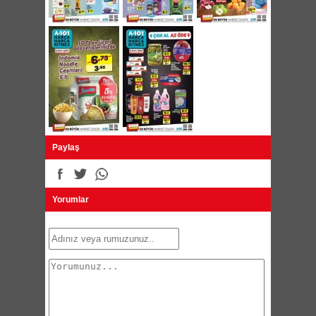
Yudum Omega 3 Bitkisel Sıvı Yağ 5 Litre
29,90 TL
Erpiliç Piliç Göynük Köfte 500g 6,95 TL
Sek Labne / Süt Beyaz 200g 5,75 TL
İnci Ihlamur 50g 6,95 TL
Feast Dondurulmuş Sucuklu Gurme Pizza
450g 9,95 TL
Namet Hindi Kokteyl Sosis 400g 7,45 TL
Sek Pastörize Süt Çeşitleri 200ml 1,95 TL
Cafex Soğuk Kahve Çeşitleri 1 Litre 6,75 TL
Nimet Dondurulmuş Taze Fasulye 450g 4,45
TL
Çerezya Çiğ Kokteyl 180g 14,95 TL
Shu Sugar Çubuk Şeker 5'li 4,95 TL
Paylaş
Torku Tatkrak Çubuk Kraker Çeşitleri 75g 1 TL
Torku Miniki Turtacık Çeşitleri 102g 1 TL
Invite Adore Kek Çeşitleri 55g 0,90 TL
Invite Tricake Kremalı Kek 50g 0,90 TL
Tio Chacobear Kakao Kaplamalı Kek 60g 0,90
Yorumlar
TL