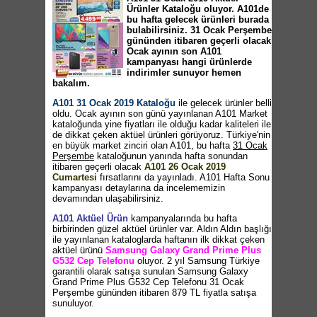
Ürünler Kataloğu oluyor. A101de
bu hafta gelecek ürünleri burada
bulabilirsiniz. 31 Ocak Perşembe
gününden itibaren geçerli olacak
Ocak ayının son A101
kampanyası hangi ürünlerde
indirimler sunuyor hemen
bakalım.
A101 31 Ocak 2019 Kataloğu
ile gelecek ürünler belli
oldu. Ocak ayının son günü yayınlanan A101 Market
kataloğunda yine fiyatları ile olduğu kadar kaliteleri ile
de dikkat çeken aktüel ürünleri görüyoruz. Türkiye'nin
en büyük market zinciri olan A101, bu hafta
31 Ocak
Perşembe
kataloğunun yanında hafta sonundan
itibaren geçerli olacak
A101 26 Ocak 2019
Cumartesi
fırsatlarını da yayınladı. A101 Hafta Sonu
kampanyası detaylarına da incelememizin
devamından ulaşabilirsiniz.
A101 Aktüel Ürün
kampanyalarında bu hafta
birbirinden güzel aktüel ürünler var. Aldın Aldın başlığı
ile yayınlanan kataloglarda haftanın ilk dikkat çeken
aktüel ürünü
Samsung Galaxy Grand Prime Plus
G532 Cep Telefonu
oluyor. 2 yıl Samsung Türkiye
garantili olarak satışa sunulan Samsung Galaxy
Grand Prime Plus G532 Cep Telefonu 31 Ocak
Perşembe gününden itibaren 879 TL fiyatla satışa
sunuluyor.