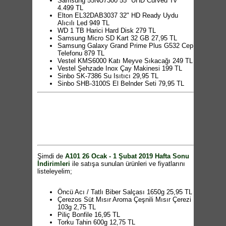
Samsung 55NU7300 55" UHD Curved Tv
4.499 TL
Elton EL32DAB3037 32" HD Ready Uydu
Alıcılı Led 949 TL
WD 1 TB Harici Hard Disk 279 TL
Samsung Micro SD Kart 32 GB 27,95 TL
Samsung Galaxy Grand Prime Plus G532 Cep
Telefonu 879 TL
Vestel KMS6000 Katı Meyve Sıkacağı 249 TL
Vestel Şehzade Inox Çay Makinesi 199 TL
Sinbo SK-7386 Su Isıtıcı 29,95 TL
Sinbo SHB-3100S El Belnder Seti 79,95 TL
Vestel Mix&Go Blender 129 TL
Nouvelle Çift Kişilik Yorgan 44,95 TL
Nouvelle Tek Kişilik Yorgan 37,95 TL
Kabartma Saçaklı Halı 59,95 TL
Brillant Çift Mekanizmalı Stor Perde 79,95 TL
Kabartma Saçaklı Yolluk 39,95 TL
Voit Boks Torbası 39,95 TL
Voit Boks Eldiveni 44,95 TL
Wilson Sırt Çantası 69,95 TL
Şimdi de
A101 26 Ocak - 1 Şubat 2019 Hafta Sonu
Pense Seti 3'lü 37,95 TL
İndirimleri
ile satışa sunulan ürünleri ve fiyatlarını
Bits Set 10'lu 21,95 TL
listeleyelim;
19" Metal Kilitli Takım Çantası 22,95 TL
Çok Amaçlı Lamba 13,95 TL
Koroplast Buzdolabı Poşeti 2,95 TL
Öncü Acı / Tatlı Biber Salçası 1650g 25,95 TL
Koroplast Permuarlı Poşet 18'li 9,95 TL
Çerezos Süt Mısır Aroma Çeşnili Mısır Çerezi
Koroplast Kilitli Poşet 94'lü 4,95 TL
103g 2,75 TL
Koroplast Taze Tutan Buzdolabı Poşeti 5'li
Piliç Bonfile 16,95 TL
7,95 TL
Torku Tahin 600g 12,75 TL