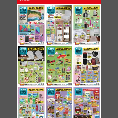
Benekli Kase 1,50 TL
Kapaklı Porselen Kupa 12,50 TL
Gravürlü Kovanoz 2,95 TL
Rooc Desenli Bıçak 4,95 TL
Kepçe Altlığı 2,50 TL
Ahşap Kaşıklar 2 TL
Katlanabilir Pazar Arabası 45 TL
Oyuncak İlk Arabam 39,95 TL
Pilli Uzaktan Kumandalı Araba 29,95 TL
Oyuncak Lisanslı Metal Araçlar 1:64 Ölçek
6,95 TL
Oyuncak Lisanslı Metal Araçlar 1:32 Ölçek
19,95 TL
Oyuncak Sürtmeli İnşaat Araçları 8,95 TL
Oyuncak Nostaljik Araçlar 19,95 TL
Oyuncak Bez Bebek 19,95 TL
Oyuncak Çay Seti 9,95 TL
Akıl Oyunu 16,95 TL
Oyuncak Ahşap Puzzle 8,95 TL
Boyama Kitabı Çeşitleri 1,95 TL
Sabahattin Ali Kitap Çeşitleri 3,95 TL
Molfix Çocuk Bezi Çeşitleri 64,95 TL
ABC Konsantre Yumuşatıcı 1440ml 12,95 TL
Hypo Çamaşır Suyu 4 Litre 7,45 TL
ABC Toz Deterjan 10 Kg 39,95 TL
Banat Nostalji Diş Fırçası 1+1 2,90 TL
CP Dondurulmuş Bütün Piliç 7,95 TL
Yörsan Kaymaklı Tava Yoğurdu 2 Kg 12,50 TL
Torku Banada Kakaolu Fındık Kreması 450g
7,95 TL