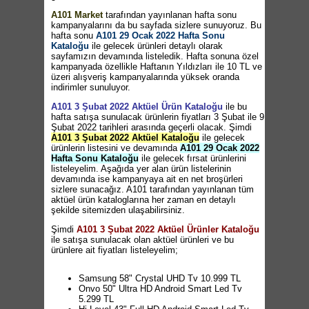
A101 Market
tarafından yayınlanan hafta sonu
kampanyalarını da bu sayfada sizlere sunuyoruz. Bu
hafta sonu
A101 29 Ocak 2022 Hafta Sonu
Kataloğu
ile gelecek ürünleri detaylı olarak
sayfamızın devamında listeledik. Hafta sonuna özel
kampanyada özellikle Haftanın Yıldızları ile 10 TL ve
üzeri alışveriş kampanyalarında yüksek oranda
indirimler sunuluyor.
A101 3 Şubat 2022 Aktüel Ürün Kataloğu
ile bu
hafta satışa sunulacak ürünlerin fiyatları 3 Şubat ile 9
Şubat 2022 tarihleri arasında geçerli olacak. Şimdi
A101 3 Şubat 2022 Aktüel Kataloğu
ile gelecek
ürünlerin listesini ve devamında
A101 29 Ocak 2022
Hafta Sonu Kataloğu
ile gelecek fırsat ürünlerini
listeleyelim. Aşağıda yer alan ürün listelerinin
devamında ise kampanyaya ait en net broşürleri
sizlere sunacağız. A101 tarafından yayınlanan tüm
aktüel ürün kataloglarına her zaman en detaylı
şekilde sitemizden ulaşabilirsiniz.
Şimdi
A101 3 Şubat 2022 Aktüel Ürünler Kataloğu
ile satışa sunulacak olan aktüel ürünleri ve bu
ürünlere ait fiyatları listeleyelim;
Samsung 58" Crystal UHD Tv 10.999 TL
Onvo 50" Ultra HD Android Smart Led Tv
5.299 TL