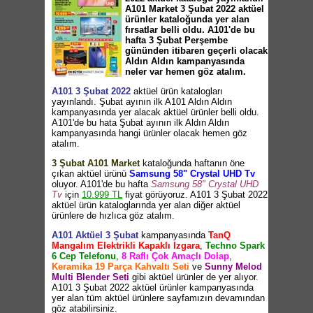
A101 Market 3 Şubat 2022 aktüel
ürünler kataloğunda yer alan
fırsatlar belli oldu. A101'de bu
hafta 3 Şubat Perşembe
gününden itibaren geçerli olacak
Aldın Aldın kampanyasında
neler var hemen göz atalım.
A101 3 Şubat 2022
aktüel ürün katalogları
yayınlandı. Şubat ayının ilk A101 Aldın Aldın
kampanyasında yer alacak aktüel ürünler belli oldu.
A101'de bu hata Şubat ayının ilk Aldın Aldın
kampanyasında hangi ürünler olacak hemen göz
atalım.
3 Şubat A101 Market
kataloğunda haftanın öne
çıkan aktüel ürünü
Samsung 58" Crystal UHD Tv
oluyor. A101'de bu hafta
Samsung 58" Crystal UHD
Tv
için
10.999 TL
fiyat görüyoruz. A101 3 Şubat 2022
aktüel ürün kataloglarında yer alan diğer aktüel
ürünlere de hızlıca göz atalım.
A101 Aktüel 3 Şubat
kampanyasında
TanQ
Mangalım Elektrikli Kapaklı Izgara
,
Techno Spark
6 Cep Telefonu
,
8 Raflı Çok Amaçlı Dolap
,
Keramika 19 Parça Kahvaltı Seti
ve
Sunny Melod
Multi Blender Seti
gibi aktüel ürünler de yer alıyor.
A101 3 Şubat 2022 aktüel ürünler kampanyasında
yer alan tüm aktüel ürünlere sayfamızın devamından
göz atabilirsiniz.