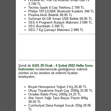
Hi-Level 43" Full HD Android Smart Led Tv
3.749 TL
Techno Spark 6 Cep Telefonu 2.799 TL
Philips TAT1215BK Bluetooth Kulaklık 349 TL
Piranha Akıllı Bileklik 99,95 TL
GoSmart 64 GB Smart USB Bellek 69,95 TL
SEG 6 Programlı Bulaşık Makinesi 3.599 TL
SEG Buzdolabı 3.299 TL
SEG 7 Kg Çamaşır Makinesi 2.999 TL
8 Raflı Çok Amaçlı Dolap 679,95 TL
4 Kapaklı Bölmeli Mutfak Dolabı 579,95 TL
4 Raflı Çok Amaçlı Dolap 499,95 TL
Ayakkabı Dolabı 449,95 TL
Mermer Desenli Katlanır Masa 165 TL
TanQ Mangalım Elektrikli Kapaklı Izgara 219
TL
Sunny Melod Multi Blender Seti 459 TL
Kiwi Elektrikli Süpürge 449 TL
Şimdi de
A101 29 Ocak - 4 Şubat 2022 Hafta Sonu
Kiwi Waffle Makinesi 199 TL
İndirimleri
incelememizde gördüğümüz indirimli
Kiwi Cam Elektrikli Cezve 400ml 139 TL
ürünleri ve bu ürünlere ait indirimli fiyatları
Singer El Dikiş Makinesi 179 TL
listeleyelim;
Aprilla Profesyonel Şarjlı Saç Kesme
Makinesi 199 TL
Üstten Basmalı Rondo 55 TL
Birşah Homojenize Yoğurt 3 Kg 26,90 TL
Nero Kapaklı Gözleme & Balık Tavası 30cm
Ofçay Tiryakisine Siyah Çay 1000g 32,95 TL
99,95 TL
Ovadan Baldo Pirinç 1000g 14,25 TL
Cem Nero Mermer Görünümlü Mini Ürünler
Ahir Yarım Yağlı Taze Beyaz Peynir 900g
49,95 TL
38,50 TL
Keramika 19 Parça Kahvaltı Seti 149,95 TL
Cumhuriyet Dana Kangal Sucuk 250g 28,95
Paşabahçe Plastik Kapaklı Kare Borcam
TL