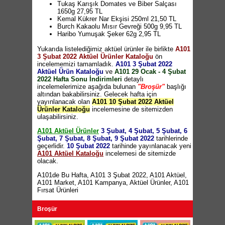
49,95 TL
Tukaş Karışık Domates ve Biber Salçası
Paşabahçe V-Block Su Bardağı 210cc 6'lı
1650g 27,95 TL
32,50 TL
Kemal Kükrer Nar Ekşisi 250ml 21,50 TL
Paşabahçe V-Block Çay Bardağı 6'lı 24,95 TL
Burch Kakaolu Mısır Gevreği 500g 9,95 TL
Paşabahçe Estrelle Mavi Kase 2540cc 24,95
Haribo Yumuşak Şeker 62g 2,95 TL
TL
Xroll Karamel Waffle 252g 5,95 TL
Paşabahçe Glamour Kristalin Şekerlik 22,50
Yukarıda listelediğimiz aktüel ürünler ile birlikte
Dardanel Ton Balığı 2x185g 29,90 TL
(10 TL
A101
TL
3 Şubat 2022 Aktüel Ürünler Kataloğu
ve üzeri alışverişlerde geçerlidir)
ön
Borosilikat Kupa 200ml 3'lü 34,95 TL
incelememizi tamamladık.
Kotex Naturel Ultra Hijyenik Ped 16'lı 21,90
A101 3 Şubat 2022
Borosilikat Fincan 100ml 3'lü 19,95 TL
Aktüel Ürün Kataloğu
TL
(10 TL ve üzeri alışverişlerde geçerlidir)
ve
A101 29 Ocak - 4 Şubat
French Press 600cc 24,95 TL
2022 Hafta Sonu İndirimleri
detaylı
Kahve Bardağı Çeşitleri 2'li 9,95 TL
incelemelerimize aşağıda bulunan
"Broşür"
başlığı
Metaltex Düzenleyici Raf Çeşitleri 17,50 TL
altından bakabilirsiniz. Gelecek hafta için
Aqua.Di.Polo Laptop Çantası 59,95 TL
yayınlanacak olan
A101 10 Şubat 2022 Aktüel
Dijital Baskılı Kaymaz Banyo Klozet Takımı
Ürünler Kataloğu
incelemesine de sitemizden
2'li 49,95 TL
ulaşabilirsiniz.
Dijital Baskılı Kaymaz Mutfak Halı Seti 49,95
TL
A101 Aktüel Ürünler
3 Şubat, 4 Şubat, 5 Şubat, 6
Nouvelle Bay / Bayan Bornoz 69,95 TL
Şubat, 7 Şubat, 8 Şubat, 9 Şubat 2022
tarihlerinde
Bayan Peluşlu Bere Boyunluk Seti 29,95 TL
geçerlidir.
10 Şubat 2022
tarihinde yayınlanacak yeni
Bay Kışlık Kasket 12,95 TL
A101 Aktüel Kataloğu
incelemesi de sitemizde
Polarlı Kulaklı Bay Bere 11,95 TL
olacak.
Silk&Blue Bayan Motifli Soket Çorap 7,50 TL
Silk&Blue Ters Havlu Bayan Soket Çorap 8,95
A101de Bu Hafta
,
A101 3 Şubat 2022
,
A101 Aktüel
,
TL
A101 Market
,
A101 Kampanya
,
Aktüel Ürünler
,
A101
Silk&Blue Bay Yünlü Çorap 7,50 TL
Fırsat Ürünleri
Broşür