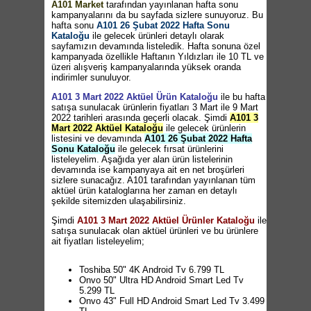
A101 Market
tarafından yayınlanan hafta sonu
kampanyalarını da bu sayfada sizlere sunuyoruz. Bu
hafta sonu
A101 26 Şubat 2022 Hafta Sonu
Kataloğu
ile gelecek ürünleri detaylı olarak
sayfamızın devamında listeledik. Hafta sonuna özel
kampanyada özellikle Haftanın Yıldızları ile 10 TL ve
üzeri alışveriş kampanyalarında yüksek oranda
indirimler sunuluyor.
A101 3 Mart 2022 Aktüel Ürün Kataloğu
ile bu hafta
satışa sunulacak ürünlerin fiyatları 3 Mart ile 9 Mart
2022 tarihleri arasında geçerli olacak. Şimdi
A101 3
Mart 2022 Aktüel Kataloğu
ile gelecek ürünlerin
listesini ve devamında
A101 26 Şubat 2022 Hafta
Sonu Kataloğu
ile gelecek fırsat ürünlerini
listeleyelim. Aşağıda yer alan ürün listelerinin
devamında ise kampanyaya ait en net broşürleri
sizlere sunacağız. A101 tarafından yayınlanan tüm
aktüel ürün kataloglarına her zaman en detaylı
şekilde sitemizden ulaşabilirsiniz.
Şimdi
A101 3 Mart 2022 Aktüel Ürünler Kataloğu
ile
satışa sunulacak olan aktüel ürünleri ve bu ürünlere
ait fiyatları listeleyelim;
Toshiba 50" 4K Android Tv 6.799 TL
Onvo 50" Ultra HD Android Smart Led Tv
5.299 TL
Onvo 43" Full HD Android Smart Led Tv 3.499