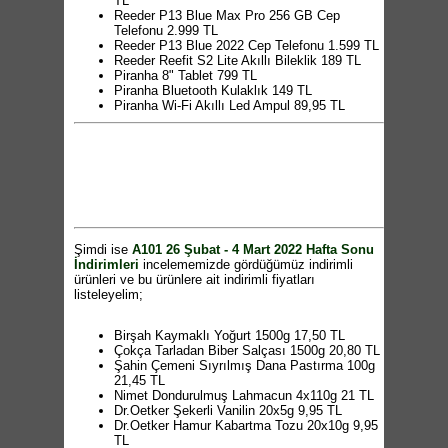
TL
Reeder P13 Blue Max Pro 256 GB Cep
Telefonu 2.999 TL
Reeder P13 Blue 2022 Cep Telefonu 1.599 TL
Reeder Reefit S2 Lite Akıllı Bileklik 189 TL
Piranha 8" Tablet 799 TL
Piranha Bluetooth Kulaklık 149 TL
Piranha Wi-Fi Akıllı Led Ampul 89,95 TL
Piranha Bluetooth Hoparlör 89,95 TL
GoSmart 128 GB Smart USB Bellek 99,95 TL
SEG Buzdolabı 3.299 TL
SEG 7 Kg Çamaşır Makinesi 2.999 TL
4 Kapaklı Çekmeceli Çok Amaçlı Dolap
599,95 TL
Homend Profashion Stand Mikser 999 TL
Kiwi Termoslu Filtre Kahve Makinesi 249 TL
Arzum Practical Dik Süpürge 499 TL
Şimdi ise
A101 26 Şubat - 4 Mart 2022 Hafta Sonu
Arzum Mixtech Multi Blender Seti 479 TL
İndirimleri
incelememizde gördüğümüz indirimli
Arzum Çaycı Eco Çay Makinesi 399 TL
ürünleri ve bu ürünlere ait indirimli fiyatları
Arzum Pery Saç Kurutma Makinesi 179 TL
listeleyelim;
Sinbo Infrared Dikey Isıtıcı 279 TL
Aprilla Bluetooth Akıllı Banyo Baskülü 169 TL
Aprilla Su Dalgası Maşası 179 TL
Birşah Kaymaklı Yoğurt 1500g 17,50 TL
Aprilla Şarjlı Epilatör 159 TL
Çokça Tarladan Biber Salçası 1500g 20,80 TL
Singer El Dikiş Makinesi 179 TL
Şahin Çemeni Sıyrılmış Dana Pastırma 100g
Kiwi Cam Elektrikli Cezve 139 TL
21,45 TL
Polosmart Yüz Temizleme Seti 39,95 TL
Nimet Dondurulmuş Lahmacun 4x110g 21 TL
Sinbo French Press 420ml 27,50 TL
Dr.Oetker Şekerli Vanilin 20x5g 9,95 TL
Taç Aksu Basık Tencere 26cm 199,95 TL
Dr.Oetker Hamur Kabartma Tozu 20x10g 9,95
Taç Aksu Derin Tencere 24cm 199,95 TL
TL