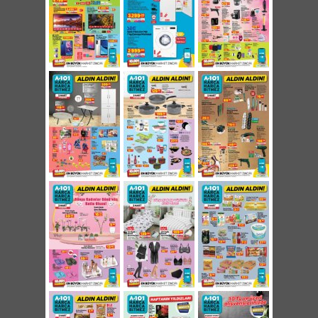
Büyük Makyaj Organizeri 59,95 TL
Küçük Makyaj Organizeri 22,50 TL
Brillant Çift Kişilik Pamul Nevresim Seti 169
TL
Brillant Tek Kişilik Pamul Nevresim Seti 139
TL
Juno Bayan Kalın Taban Terlik Çeşitleri 49,95
TL
Juno Bay / Bayan Terlik Çeşitleri 39,95 TL
Bayan Puantiyeli İp Askılı Şortlu Tül Takım
39,95 TL
Bayan Tül Sabahlık 39,95 TL
Silk&Blue Bayan Dantel Balenli Sütyen 29,95
TL
Silk&Blue Bayan Dantelli Bralet 29,95 TL
Silk&Blue Bayan Dikişsiz Slip 2'li 10,95 TL
DoReMi Bayan Micro 40 Külotlu Çorap 12,95
TL
DoReMi Bayan Micro 40 Diz Altı Çorap 5,95
TL