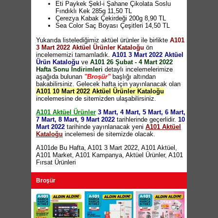
Taç Aksu Tava 26cm 129,95 TL
Eti Paykek Şekl-i Şahane Çikolata Soslu
Luminarc Oval Servis Tabağı 33cm 27,50 TL
Fındıklı Kek 285g 11,50 TL
Luminarc Pizza Tabağı 32cm 27,50 TL
Çerezya Kabak Çekirdeği 200g 8,90 TL
Luminarc Opal Kase 27cm 27,50 TL
Sea Color Saç Boyası Çeşitleri 14,50 TL
Arcopal Zelie Yemek Tabağı 20cm 12,50 TL
Kotex Ultra Hijyenik Ped Çeşitleri 19,95 TL
Arcopal Zelie Yemek Kase 16cm 12,50 TL
Yukarıda listelediğimiz aktüel ürünler ile birlikte
GoMobile Araç İçi Telefon Tutucu 19,95 TL
A101
Paşabahçe Saklama Kabı Seti 3'lü 39,95 TL
3 Mart 2022 Aktüel Ürünler Kataloğu
Tukaş Doğal Yağlı Sele Siyah Zeytin 900g
ön
Fonksiyonlu Rende 49,95 TL
incelememizi tamamladık.
22,50 TL
(10 TL ve üzeri alışverişlerde
A101 3 Mart 2022 Aktüel
Salata Kurutucu 29,95 TL
Ürün Kataloğu
geçerlidir)
ve
A101 26 Şubat - 4 Mart 2022
Boyalı Yağlık & Su Şişesi 12,95 TL
Hafta Sonu İndirimleri
Yudum Egemden Sızma Zeytinyağı 500ml
detaylı incelemelerimize
Badya 6,6 Litre 14,95 TL
aşağıda bulunan
25,50 TL
(10 TL ve üzeri alışverişlerde
"Broşür"
başlığı altından
Katlanır Süzgeç 12,95 TL
bakabilirsiniz. Gelecek hafta için yayınlanacak olan
geçerlidir)
Canlı Çiçek Antoryum / Orkide 59,95 TL
A101 10 Mart 2022 Aktüel Ürünler Kataloğu
Canlı Çiçek Şans Bambusu 16,95 TL
incelemesine de sitemizden ulaşabilirsiniz.
Canlı Çiçek Kaktüs / Sukulent 13,95 TL
Orkide Saksısı 1,5 Litre 9,95 TL
A101 Aktüel Ürünler
3 Mart, 4 Mart, 5 Mart, 6 Mart,
Piranha Benzinli Tırpan 999,95 TL
7 Mart, 8 Mart, 9 Mart 2022
tarihlerinde geçerlidir.
10
Piranha Darbeli Matkap 229,95 TL
Mart 2022
tarihinde yayınlanacak yeni
A101 Aktüel
Piranha Sıcak Hava Tabnacası 199,95 TL
Kataloğu
incelemesi de sitemizde olacak.
Piranha Şarjlı Çok Amaçlı Kesici 149,95 TL
Piranha Lehim Havya Seti 69,95 TL
A101de Bu Hafta
,
A101 3 Mart 2022
,
A101 Aktüel
,
Piranha 12 Parça Halı ve Maket Bıçağı Seti
A101 Market
,
A101 Kampanya
,
Aktüel Ürünler
,
A101
79,95 TL
Fırsat Ürünleri
Piranha Dijital Kumpas 75 TL
Piranha Dijital Kontrol Kalemi ve Voltmetre
Broşür
29,95 TL
Piranha Akım Korumalı 2 USB'li Uzatma
Kablosu 79,95 TL
Mermer Desen Katlanır Masa 209,95 TL
Mermer Desen Yer Sofrası 119,95 TL