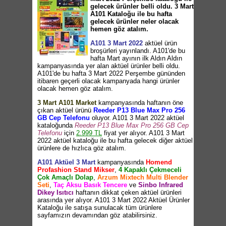
gelecek ürünler belli oldu. 3 Mart
A101 Kataloğu ile bu hafta
gelecek ürünler neler olacak
hemen göz atalım.
A101 3 Mart 2022
aktüel ürün
broşürleri yayınlandı. A101'de bu
hafta Mart ayının ilk Aldın Aldın
kampanyasında yer alan aktüel ürünler belli oldu.
A101'de bu hafta 3 Mart 2022 Perşembe gününden
itibaren geçerli olacak kampanyada hangi ürünler
olacak hemen göz atalım.
3 Mart A101 Market
kampanyasında haftanın öne
çıkan aktüel ürünü
Reeder P13 Blue Max Pro 256
GB Cep Telefonu
oluyor. A101 3 Mart 2022 aktüel
kataloğunda
Reeder P13 Blue Max Pro 256 GB Cep
Telefonu
için
2.999 TL
fiyat yer alıyor. A101 3 Mart
2022 aktüel kataloğu ile bu hafta gelecek diğer aktüel
ürünlere de hızlıca göz atalım.
A101 Aktüel 3 Mart
kampanyasında
Homend
Profashion Stand Mikser
,
4 Kapaklı Çekmeceli
Çok Amaçlı Dolap
,
Arzum Mixtech Multi Blender
Seti
,
Taç Aksu Basık Tencere
ve
Sinbo Infrared
Dikey Isıtıcı
haftanın dikkat çeken aktüel ürünleri
arasında yer alıyor. A101 3 Mart 2022 Aktüel Ürünler
Kataloğu ile satışa sunulacak tüm ürünlere
sayfamızın devamından göz atabilirsiniz.