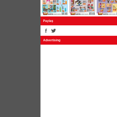
Kappa Bay / Bayan Spor Ayakkabı 69,95
Kappa Bay Spor Ayakkabı 59,95 TL
Kappa Halı Saha Ayakkabısı 59,95 TL
Silk&Blue Bay Basic Tişört 17,95 TL
Silk&Blue Bayan Basic Tişört 17,95 TL
Paylaş
Kilim 100x200cm 39,95 TL
Kilim 120x180cm 42,95 TL
Advertising