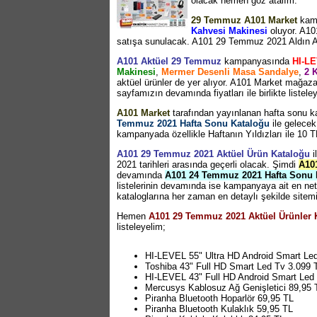
olacak hemen göz atalım.
29 Temmuz A101 Market
kamp
Kahvesi Makinesi
oluyor. A10
satışa sunulacak. A101 29 Temmuz 2021 Aldın Al
A101 Aktüel 29 Temmuz
kampanyasında
HI-LE
Makinesi
,
Mermer Desenli Masa Sandalye
,
2 
aktüel ürünler de yer alıyor. A101 Market mağa
sayfamızın devamında fiyatları ile birlikte listele
A101 Market
tarafından yayınlanan hafta sonu k
Temmuz 2021 Hafta Sonu Kataloğu
ile gelecek
kampanyada özellikle Haftanın Yıldızları ile 10 
A101 29 Temmuz 2021 Aktüel Ürün Kataloğu
i
2021 tarihleri arasında geçerli olacak. Şimdi
A10
devamında
A101 24 Temmuz 2021 Hafta Sonu 
listelerinin devamında ise kampanyaya ait en net
kataloglarına her zaman en detaylı şekilde sitemi
Hemen
A101 29 Temmuz 2021 Aktüel Ürünler 
listeleyelim;
HI-LEVEL 55" Ultra HD Android Smart Le
Toshiba 43" Full HD Smart Led Tv 3.099 
HI-LEVEL 43" Full HD Android Smart Led
Mercusys Kablosuz Ağ Genişletici 89,95 
Piranha Bluetooth Hoparlör 69,95 TL
Piranha Bluetooth Kulaklık 59,95 TL