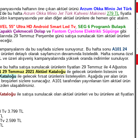
anyasında haftanın öne çıkan aktüel ürünü
Arzum Okka Minio Jet Türk
1'de bu hafta
Arzum Okka Minio Jet Türk Kahvesi Makinesi
279 TL
fiyatla
dın kampanyasında yer alan diğer aktüel ürünlere de hemen göz atalım.
VEL 55" Ultra HD Android Smart Led Tv
,
SEG 6 Programlı Bulaşık
Kapaklı Çekmeceli Dolap
ve
Fantom Cyclone Elektrikli Süpürge
gibi
zalarında 29 Temmuz Perşembe günü satışa sunulacak tüm aktüel ürünleri
yeceğiz.
ampanyalarını da bu sayfada sizlere sunuyoruz. Bu hafta sonu
A101 24
 ürünleri detaylı olarak sayfamızın devamında listeledik. Hafta sonuna özel
TL ve üzeri alışveriş kampanyalarında yüksek oranda indirimler sunuluyor.
le bu hafta satışa sunulacak ürünlerin fiyatları 29 Temmuz ile 4 Ağustos
1 29 Temmuz 2021 Aktüel Kataloğu
ile gelecek ürünlerin listesini ve
Kataloğu
ile gelecek fırsat ürünlerini listeleyelim. Aşağıda yer alan ürün
 broşürleri sizlere sunacağız. A101 tarafından yayınlanan tüm aktüel ürün
zden ulaşabilirsiniz.
Kataloğu
ile satışa sunulacak olan aktüel ürünleri ve bu ürünlere ait fiyatları
d Tv 3.799 TL
TL
 Tv 2.599 TL
TL