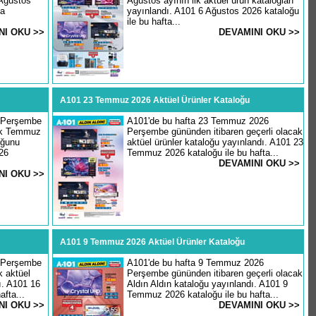
 Ağustos
Ağustos ayının ilk aktüel ürün katalogları
şa
yayınlandı. A101 6 Ağustos 2026 kataloğu
ile bu hafta...
NI OKU >>
DEVAMINI OKU >>
A101 23 Temmuz 2026 Aktüel Ürünler Kataloğu
 Perşembe
A101'de bu hafta 23 Temmuz 2026
cak Temmuz
Perşembe gününden itibaren geçerli olacak
oğunu
aktüel ürünler kataloğu yayınlandı. A101 23
26
Temmuz 2026 kataloğu ile bu hafta...
DEVAMINI OKU >>
NI OKU >>
A101 9 Temmuz 2026 Aktüel Ürünler Kataloğu
 Perşembe
A101'de bu hafta 9 Temmuz 2026
k aktüel
Perşembe gününden itibaren geçerli olacak
. A101 16
Aldın Aldın kataloğu yayınlandı. A101 9
fta...
Temmuz 2026 kataloğu ile bu hafta...
NI OKU >>
DEVAMINI OKU >>