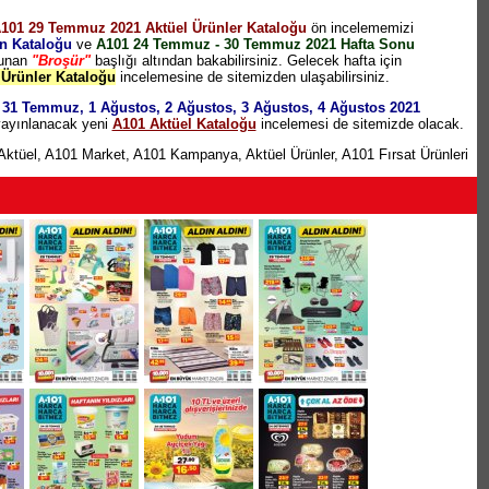
5 TL
101 29 Temmuz 2021 Aktüel Ürünler Kataloğu
ön incelememizi
n Kataloğu
ve
A101 24 Temmuz - 30 Temmuz 2021 Hafta Sonu
 TL
lunan
"Broşür"
başlığı altından bakabilirsiniz. Gelecek hafta için
5 TL
 Ürünler Kataloğu
incelemesine de sitemizden ulaşabilirsiniz.
1 Temmuz, 1 Ağustos, 2 Ağustos, 3 Ağustos, 4 Ağustos 2021
yayınlanacak yeni
A101 Aktüel Kataloğu
incelemesi de sitemizde olacak.
45 TL
Aktüel
,
A101 Market
,
A101 Kampanya
,
Aktüel Ürünler
,
A101 Fırsat Ürünleri
 TL
TL
TL
 129 TL
TL ve üzeri alışverişlerde geçerlidir)
79,95 TL
5 TL
(10 TL ve üzeri alışverişlerde geçerlidir)
me Yatak 249,95 TL