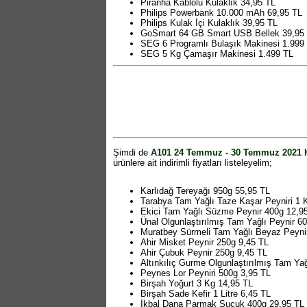
Piranha Kablolu Kulaklık 34,95 TL
Philips Powerbank 10.000 mAh 69,95 TL
Philips Kulak İçi Kulaklık 39,95 TL
GoSmart 64 GB Smart USB Bellek 39,95
SEG 6 Programlı Bulaşık Makinesi 1.999
SEG 5 Kg Çamaşır Makinesi 1.499 TL
Fantom Cyclone Elektrikli Süpürge 499 T
Arzum Okka Minio Jet Türk Kahvesi Maki
Arzum Pery Saç Kurutma Makinesi 109 T
Arzum Nuvo Saç Maşası 79,95 TL
Arzum Çaycı Eco Çay Makinesi 259 TL
Aprilla Saç Kesme Makinesi 79,95 TL
Nuo Şarjlı Su Pompası 29,95 TL
2 Kapaklı Çekmeceli Dolap 175x34x30cm
Aynalı Banyo Dolabı 70x60x15cm 159,95
Şimdi de
A101 24 Temmuz - 30 Temmuz 2021 Ha
Ahşap Standlı Papatya Kahvaltılık 6'lı 64
ürünlere ait indirimli fiyatları listeleyelim;
Simax Borosilikat Cam Tencere 2 Litre 62
Luminarc Dikdörtgen Servis Tabağı 35cm
LAV Altın Yaldızlı Çay Seti 12 Parça 39,9
Karlıdağ Tereyağı 950g 55,95 TL
LAV Meşrubat Bardağı 345cc 4,50 TL
Tarabya Tam Yağlı Taze Kaşar Peyniri 1 
LAV Kahve Yanı Su Bardağı Çeşitleri 2,9
Ekici Tam Yağlı Süzme Peynir 400g 12,9
Luminarc Temperli Oval Fırın Kabı Çeşitl
Ünal Olgunlaştırılmış Tam Yağlı Peynir 6
Seramik Kek Kalıbı Çeşitleri 25cm 29,50 
Muratbey Sürmeli Tam Yağlı Beyaz Peyni
Seramik Sunum Tabağı 17,5cm 4,95 TL
Ahir Misket Peynir 250g 9,45 TL
Paşabahçe Dondurmalık 280cc 2'li 6,50 T
Ahir Çubuk Peynir 250g 9,45 TL
Paşabahçe Mantar Kapaklı Yağlık Sirkeli
Altınkılıç Gurme Olgunlaştırılmış Tam Yağ
Cam Kare Kavanoz 1 Litre 11,50 TL
Peynes Lor Peyniri 500g 3,95 TL
Cam Kare Kavanoz 2 Litre 14,95 TL
Birşah Yoğurt 3 Kg 14,95 TL
Pasta Börek ve Borcam Taşıma Kabı 45x
Birşah Sade Kefir 1 Litre 6,45 TL
Desenli Opal Fincan Takımı 12 Parça 49,
İkbal Dana Parmak Sucuk 400g 29,95 TL