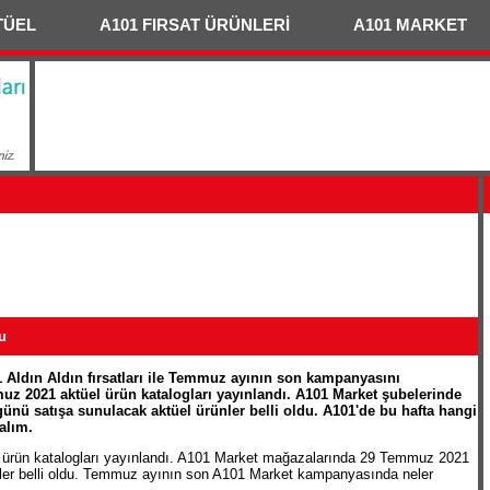
TÜEL
A101 FIRSAT ÜRÜNLERİ
A101 MARKET
u
Aldın Aldın fırsatları ile Temmuz ayının son kampanyasını
uz 2021 aktüel ürün katalogları yayınlandı. A101 Market şubelerinde
ü satışa sunulacak aktüel ürünler belli oldu. A101'de bu hafta hangi
alım.
 ürün katalogları yayınlandı. A101 Market mağazalarında 29 Temmuz 2021
ler belli oldu. Temmuz ayının son A101 Market kampanyasında neler