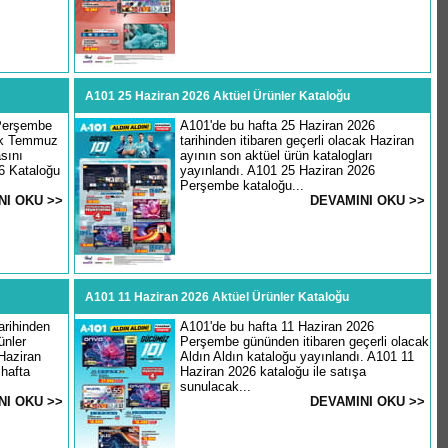
A101 25 Haziran 2026 Aktüel Ürünler Kataloğu
Perşembe
A101'de bu hafta 25 Haziran 2026
cak Temmuz
tarihinden itibaren geçerli olacak Haziran
sını
ayının son aktüel ürün katalogları
6 Kataloğu
yayınlandı. A101 25 Haziran 2026
Perşembe kataloğu...
NI OKU >>
DEVAMINI OKU >>
A101 11 Haziran 2026 Aktüel Ürünler Kataloğu
arihinden
A101'de bu hafta 11 Haziran 2026
ünler
Perşembe gününden itibaren geçerli olacak
Haziran
Aldın Aldın kataloğu yayınlandı. A101 11
hafta
Haziran 2026 kataloğu ile satışa
sunulacak...
NI OKU >>
DEVAMINI OKU >>