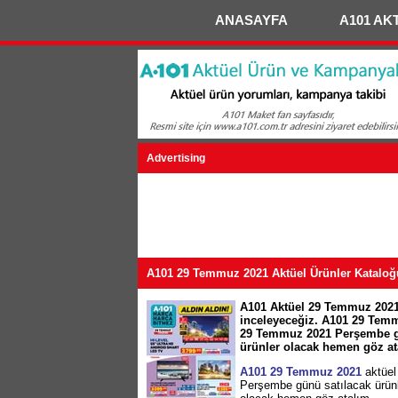
ANASAYFA
A101 AK
Advertising
A101 29 Temmuz 2021 Aktüel Ürünler Kataloğ
A101 Aktüel 29 Temmuz 2021 
inceleyeceğiz. A101 29 Temm
29 Temmuz 2021 Perşembe gün
ürünler olacak hemen göz at
A101 29 Temmuz 2021
aktüel
Perşembe günü satılacak ürün