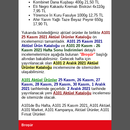
Luminarc Kase 14cm 8,95 TL
Kombinet Dana Kuşbaşı 400g 21,50 TL
Borcam Kapaklı Oval Tencere 2250cc +
Eti Negro Kakaolu Kremalı Bisküvi 4x110g
1900cc 39,95 TL
7,95 TL
Kaymaz Melamin Tepsi 22,50 TL
Yöremce İri Kuru Fasulye 1000g 12,75 TL
Bas-Aç Mikrodalga Saklama Kabı 3'lü 9,95 TL
Ahir Yarım Yağlı Taze Beyaz Peynir 650g
Erzak Kabı 1,5 Litre 6,95 TL
17,90 TL
Rooc Lazer Kesimli Bıçak 7,50 TL
Mistral Perforeli Kağıt Havlu 1 Kg 17,95 TL
Kesim Matı / Kaşıklık / Sepet 5,95 TL
Yukarıda listelediğimiz aktüel ürünler ile birlikte
Gliss Şampuan Çeşitleri 500ml 18,90 TL
A101
Metal Mutfak Gereçleri 21,50 TL
25 Kasım 2021 Aktüel Ürünler Kataloğu
Ofçay Tiryakisine Siyah Çay 1000g 27,95 TL
ön
Erinöz Yatarlı 3 Kişilik Salıncak 1.999 TL
incelememizi tamamladık.
Selpak Parfümlü Tuvalet Kağıdı 8'li 13,95 TL
A101 25 Kasım 2021
Rattan Görünümlü Cam Tablalı Masa + 4
Aktüel Ürün Kataloğu
(10 TL ve üzeri alışverişlerde geçerlidir)
ve
A101 20 Kasım - 26
Sandalye 1.399 TL
Kasım 2021 Hafta Sonu İndirimleri
Yudum Ayçiçek Yağı 1 Litre 18,45 TL
detaylı
(10 TL
Askılı Salıncak 1.499 TL
incelemelerimize aşağıda bulunan
ve üzeri alışverişlerde geçerlidir)
"Broşür"
başlığı
Metal Oturma Grubu 1.999 TL
altından bakabilirsiniz. Gelecek hafta için
Düğün Sandalyesi 119,95 TL
yayınlanacak olan
A101 2 Aralık 2021 Aktüel
Piranha Dijital Yazı Tahtası 49,95 TL
Ürünler Kataloğu
incelemesine de sitemizden
Matchbox Üçlü Arabalar 24,95 TL
ulaşabilirsiniz.
Kitap Çeşitleri 5,95 TL
3 Boyutlu Puzzle Çeşitleri 12,95 TL
A101 Aktüel Ürünler
25 Kasım, 26 Kasım, 27
Etkinlik ve Boyama Kitapları 2,95 TL
Kasım, 28 Kasım, 29 Kasım, 30 Kasım, 1 Aralık
İlk Kelimelerim 12,95 TL
2021
tarihlerinde geçerlidir.
2 Aralık 2021
tarihinde
Diş Fırçalık 2,50 TL
yayınlanacak yeni
A101 Aktüel Kataloğu
incelemesi
Ayakkabı Rampası 4,95 TL
de sitemizde olacak.
Piranha Profesyonel Multi Kafalı Şarjlı
Tornavida Seti 219,95 TL
A101de Bu Hafta
,
A101 25 Kasım 2021
,
A101 Aktüel
,
Piranha Darbeli Matkap 179,95 TL
A101 Market
,
A101 Kampanya
,
Aktüel Ürünler
,
A101
Piranha Avuç Taşlama 179,95 TL
Fırsat Ürünleri
Piranha Sıcak Hava Tabancası 149,95 TL
Piranha Avuç Taşlama 179,95 TL
Broşür
Piranha Katlanır Şarjlı Vidalama 89,95 TL