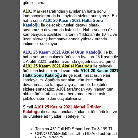
görebilirsiniz.
A101 Market
tarafından yayınlanan hafta sonu
kampanyalarını da bu sayfada sizlere sunuyoruz. Bu
hafta sonu
A101 20 Kasım 2021 Hafta Sonu
Kataloğu
ile gelecek ürünleri detaylı olarak
sayfamızın devamında listeledik. Hafta sonuna özel
kampanyada özellikle Haftanın Yıldızları ile 10 TL ve
üzeri alışveriş kampanyalarında yüksek oranda
indirimler sunuluyor.
A101 25 Kasım 2021 Aktüel Ürün Kataloğu
ile bu
hafta satışa sunulacak ürünlerin fiyatları 25 Kasım ile
1 Aralık 2021 tarihleri arasında geçerli olacak. Şimdi
A101 25 Kasım 2021 Aktüel Kataloğu
ile gelecek
ürünlerin listesini ve devamında
A101 20 Kasım 2021
Hafta Sonu Kataloğu
ile gelecek fırsat ürünlerini
listeleyelim. Aşağıda yer alan ürün listelerinin
devamında ise kampanyaya ait en net broşürleri
sizlere sunacağız. A101 tarafından yayınlanan tüm
aktüel ürün kataloglarına her zaman en detaylı
şekilde sitemizden ulaşabilirsiniz.
Şimdi
A101 25 Kasım 2021 Aktüel Ürünler
Kataloğu
ile satışa sunulacak olan aktüel ürünleri ve
bu ürünlere ait fiyatları listeleyelim;
Toshiba 43" Full HD Smart Led Tv 3.199 TL
ONVO OV55F350 55" Ultra HD Android Smart