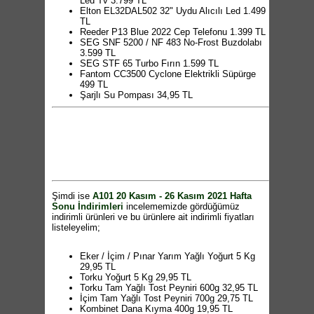
Led Tv 3.799 TL
Elton EL32DAL502 32" Uydu Alıcılı Led 1.499
TL
Reeder P13 Blue 2022 Cep Telefonu 1.399 TL
SEG SNF 5200 / NF 483 No-Frost Buzdolabı
3.599 TL
SEG STF 65 Turbo Fırın 1.599 TL
Fantom CC3500 Cyclone Elektrikli Süpürge
499 TL
Şarjlı Su Pompası 34,95 TL
Kiwi KK 3304 Su Isıtıcı 65 TL
Schafer Tost Keyfi Tost Makinesi 299 TL
Aprilla AHC 5035 Profesyonel Şarjlı Saç
Kesme Makinesi 145 TL
Flavel FLV 150 BH Buharlı Kırışık Giderici 159
TL
Aprilla AHS 2027 Su Dalgası Maşası 119 TL
Piranha Akıllı Bileklik 69,95 TL
Piranha USB Dual Kablo 14,95 TL
Şimdi ise
A101 20 Kasım - 26 Kasım 2021 Hafta
Piranha Duvar Şarjı 22,95 TL
Sonu İndirimleri
incelememizde gördüğümüz
Piranha 2011 Kulak İçi Kulaklık 11,95 TL
indirimli ürünleri ve bu ürünlere ait indirimli fiyatları
Piranha 20.000 mAh 18W Yüksek Hızlı TYPE-
listeleyelim;
C Powerbank 149 TL
Piranha Bluetooth Klavye 84,95 TL
Brita Maxtra+ Yedek Filtre 2'li 69,95 TL
Eker / İçim / Pınar Yarım Yağlı Yoğurt 5 Kg
Brita Marella XL Filtre Sürahi-Mavi 99,95 TL
29,95 TL
Lumnarc Opal Kupa 255cc 9,95 TL
Torku Yoğurt 5 Kg 29,95 TL
Luminarc Servis Tabağı 27cm 8,95 TL
Torku Tam Yağlı Tost Peyniri 600g 32,95 TL
Luminarc Yemek Tabağı 21cm 8,95 TL
İçim Tam Yağlı Tost Peyniri 700g 29,75 TL
Luminarc Tatlı Tabağı 19cm 8,95 TL
Kombinet Dana Kıyma 400g 19,95 TL