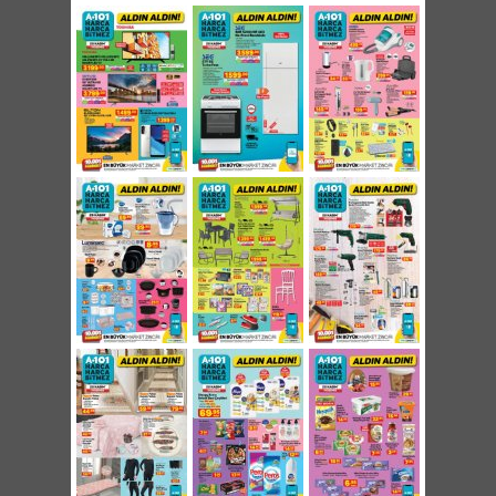
Piranha Dijital Kumpas 49,95 TL
Piranha Lehim Havya Seti 49,95 TL
Piranha Şarj Edilebilir LED Işıldak 69,95 TL
Piranha Şarj Edilebilir El Feneri 34,95 TL
Kaymaz Taban Saçaklı Yolluk 80x150cm
44,95 TL
Kaymaz Taban Saçaklı Yolluk 80x200cm
59,95 TL
Kaymaz Taban Saçaklı Yolluk 80x300cm
79,95 TL
Lüks Pamuklu Tek Kişilik Battaniye 42,95 TL
Lüks Pamuklu Çift Kişilik Battaniye 49,95 TL
Dijital Baskılı Kaymaz Banyo Klozet Takımı
2'li 37,95 TL
Keçeli Ütü Masası Kılıfı 14,95 TL
Silk&Blue Bay / Bayan Termal Üst İçlik 29,95
TL
Silk&Blue Bay Soket Çorap 3'lü 12,95 TL
Silk&Blue Bay / Bayan Termal Alt İçlik 29,95
TL