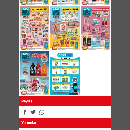
34,90 TL
Silk&Blue Bay Büyük Beden Boxer 49,90 TL
Kadife Taç ve İncili Toka Çeşitleri 19,90 TL
Döner Başlıklı Plastik Askı 6'lı 22,50 TL
Paylaş
Yorumlar