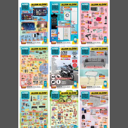
Keramika Desenli Kalp Çerezlik 25,90 TL
APEC APX5 150 CC Maxi Scooter 59.990 TL
Koltuk 3'lü 3.490 TL
Katlanır Piknik Masası 299 TL
Sinek Kovucu 139 TL
Sinek Öldürücü 64,90 TL
Alt Körüklü Alışveriş Çantası 3,90 TL
Frikies Yaş Kedi Maması Çeşitleri 85g 14,90
TL
Orta Boy Kafesli Mangal Teli 44,90 TL
Metal Maşa 19,90 TL
Izgaralı Piknik Mangal 69,90 TL
Emaye Mangal 50'lik 159 TL
26 Jant Ön Sepetli Bisiklet 2.799 TL
Dijital Baskılı Kadife Kaymaz Taban Saçaklı
Halı 6m2 579 TL
Dijital Baskılı Kadife Kaymaz Taban Saçaklı
Halı 4m2 379 TL
Silk&Blue Bay Büyük Beden Kolsuz Kaprili
Pijama Takımı 189 TL
Silk&Blue Bayan Büyük Beden Kısa Kollu
Kaprili Pijama Takımı 179 TL
Masa Örtüsü 34,90 TL
Silk&Blue Bayan Fitilli Slip 2'li 44,90 TL
Silk&Blue Bay Büyük Beden Şort 74,90 TL
Silk&Blue Bay Büyük Beden Atlet 59,90 TL
Silk&Blue Bayan Büyük Beden Bato 34,90 TL
Silk&Blue Bayan Büyük Beden İp Askılı Atlet
59,90 TL
Silk&Blue Kız/Erkek Çocuk Patik Çorap 5'li