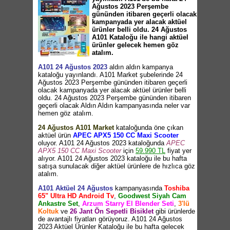
Ağustos 2023 Perşembe
gününden itibaren geçerli olacak
kampanyada yer alacak aktüel
ürünler belli oldu. 24 Ağustos
A101 Kataloğu ile hangi aktüel
ürünler gelecek hemen göz
atalım.
A101 24 Ağustos 2023
aldın aldın kampanya
kataloğu yayınlandı. A101 Market şubelerinde 24
Ağustos 2023 Perşembe gününden itibaren geçerli
olacak kampanyada yer alacak aktüel ürünler belli
oldu. 24 Ağustos 2023 Perşembe gününden itibaren
geçerli olacak Aldın Aldın kampanyasında neler var
hemen göz atalım.
24 Ağustos A101 Market
kataloğunda öne çıkan
aktüel ürün
APEC APX5 150 CC Maxi Scooter
oluyor. A101 24 Ağustos 2023 kataloğunda
APEC
APX5 150 CC Maxi Scooter
için
59.990 TL
fiyat yer
alıyor. A101 24 Ağustos 2023 kataloğu ile bu hafta
satışa sunulacak diğer aktüel ürünlere de hızlıca göz
atalım.
A101 Aktüel 24 Ağustos
kampanyasında
Toshiba
65" Ultra HD Android Tv
,
Goodwest Siyah Cam
Ankastre Set
,
Arzum Starry El Blender Seti
,
3'lü
Koltuk
ve
26 Jant Ön Sepetli Bisiklet
gibi ürünlerde
de avantajlı fiyatları görüyoruz. A101 24 Ağustos
2023 Aktüel Ürünler Kataloğu ile bu hafta gelecek