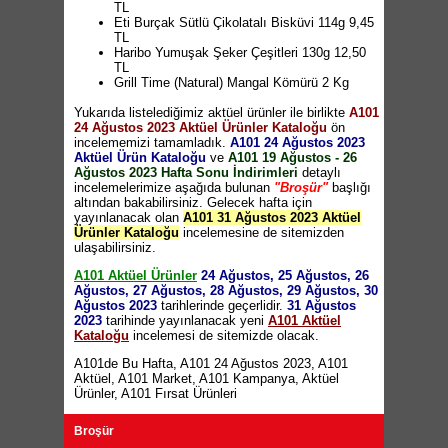
Cam Motivasyon Matarası 500ml 49,90 TL
TL
Limonata Bardağı 19,90 TL
Eti Burçak Sütlü Çikolatalı Bisküvi 114g 9,45
Tek Fiyat Ürünler 7,50 TL
TL
Nofrost Saklama Kabı 380ml 6,90 TL
Haribo Yumuşak Şeker Çeşitleri 130g 12,50
Nofrost Saklama Kabı 3,5 Litre 15,90 TL
TL
Rooc Çok Amaçlı Mutfak Makası 19,90 TL
Grill Time (Natural) Mangal Kömürü 2 Kg
Rende 19,90 TL
54,90 TL
Badya 29,90 TL
Yukarıda listelediğimiz aktüel ürünler ile birlikte
Hardwood Mangal Kömürü 2 Kg 47,90 TL
A101
Oval Kaydırmaz Tepsi 32,50 TL
24 Ağustos 2023 Aktüel Ürünler Kataloğu
ACE Çamaşır Suyu 4 Litre 64,90 TL
ön
Kapaklı Kase Çeşitleri 65 TL
incelememizi tamamladık.
Bioblas Şampuan 360ml 55 TL
A101 24 Ağustos 2023
Buzdolabı Organizeri 14,90 TL
Aktüel Ürün Kataloğu
Bingo Sıvı Deterjan Çeşitleri 2 Litre 48,90 TL
ve
A101 19 Ağustos - 26
Buzdolabı Sürahisi 24,50 TL
Ağustos 2023 Hafta Sonu İndirimleri
(10 TL ve üzeri alışverişlerde geçerlidir)
detaylı
Contalı Saklama Kapları 18,50 TL
incelemelerimize aşağıda bulunan
Bingo Soft Yumuşatıcı Çeşitleri 960ml 32,90
"Broşür"
başlığı
Trend Saklama Kabı 3'lü 27,50 TL
altından bakabilirsiniz. Gelecek hafta için
TL
(10 TL ve üzeri alışverişlerde geçerlidir)
Metaltex Yağ Sıçratmaz 34,90 TL
yayınlanacak olan
A101 31 Ağustos 2023 Aktüel
Baharat - Kavanoz Rafları ve Bulaşıklık 89,90
Ürünler Kataloğu
incelemesine de sitemizden
TL
ulaşabilirsiniz.
Cam Yağlık / Sirkelik 39,90 TL
Porselen Havan 99,90 TL
A101 Aktüel Ürünler
24 Ağustos, 25 Ağustos, 26
Cam Kase 12,90 TL
Ağustos, 27 Ağustos, 28 Ağustos, 29 Ağustos, 30
LAV Cam Kase 64,90 TL
Ağustos 2023
tarihlerinde geçerlidir.
31 Ağustos
Borcam Kulplu Kare Tepsi 54,90 TL
2023
tarihinde yayınlanacak yeni
A101 Aktüel
Cam Sunum Tabağı Çeşitleri 9,90 TL
Kataloğu
incelemesi de sitemizde olacak.
Borcam Çeyiz Seti 4 Parça 179 TL
Luminarc Opal Makarna Tabağı 49,90 TL
A101de Bu Hafta
,
A101 24 Ağustos 2023
,
A101
Keramika Desenli Pasta Tabağı 20cm 25,90
Aktüel
,
A101 Market
,
A101 Kampanya
,
Aktüel
TL
Ürünler
,
A101 Fırsat Ürünleri
Keramika Desenli Kayık Tabak 26cm 39,90 TL
Keramika Desenli Kayık Tabak 16cm 19,90 TL
Broşür
Keramika Desenli Kupa 25,90 TL