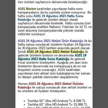
tüm ürünleri sayfamızın devamında listeleyeceğiz.
A101 Market
tarafından yayınlanan hafta sonu
kampanyalarını da bu sayfada sizlere sunuyoruz. Bu
hafta sonu
A101 19 Ağustos 2023 Hafta Sonu
Kataloğu
ile gelecek ürünleri detaylı olarak
sayfamızın devamında listeledik. Hafta sonuna özel
kampanyada özellikle Haftanın Yıldızları ile 10 TL ve
üzeri alışveriş kampanyalarında yüksek oranda
indirimler sunuluyor.
A101 24 Ağustos 2023 Aktüel Ürün Kataloğu
ile bu
hafta satışa sunulacak ürünlerin fiyatları 24 Ağustos
ile 30 Ağustos 2023 tarihleri arasında geçerli olacak.
Şimdi
A101 24 Ağustos 2023 Aktüel Kataloğu
ile
gelecek ürünlerin listesini ve devamında
A101 19
Ağustos 2023 Hafta Sonu Kataloğu
ile gelecek
fırsat ürünlerini listeleyelim. Aşağıda yer alan ürün
listelerinin devamında ise kampanyaya ait en net
broşürleri sizlere sunacağız. A101 tarafından
yayınlanan tüm aktüel ürün kataloglarına her zaman
en detaylı şekilde sitemizden ulaşabilirsiniz.
Hemen
A101 24 Ağustos 2023 Aktüel Ürünler
Kataloğu
ile satışa sunulacak olan aktüel ürünleri ve
bu ürünlere ait fiyatları listeleyelim;
Toshiba 50" Ultra HD Android Tv 9.599 TL
Toshiba 65" Ultra HD Android Tv 15.999 TL