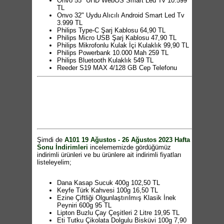
Onvo 55" UHD WebOS Smart Led Tv 10.599
TL
Onvo 32" Uydu Alıcılı Android Smart Led Tv
3.999 TL
Philips Type-C Şarj Kablosu 64,90 TL
Philips Micro USB Şarj Kablosu 47,90 TL
Philips Mikrofonlu Kulak İçi Kulaklık 99,90 TL
Philips Powerbank 10.000 Mah 259 TL
Philips Bluetooth Kulaklık 549 TL
Reeder S19 MAX 4/128 GB Cep Telefonu
3.199 TL
SEG 10 Kg Çamaşır Makinesi 9.199 TL
Goodwest Siyah Cam Ankastre Set 3'lü 4.799
TL
SEG 6 Çekmeceli Derin Dondurucu 6.099 TL
SEG ST 283 Buzdolabı 7.499 TL
Regal RK 900 G Dik Süpürge 799 TL
Kiwi KC 8203 Şarjlı Gıda Doğrayıcı 249 TL
Kiwi KMO 4243 Mikrodalga Fırın 1.599 TL
Şimdi de
A101 19 Ağustos - 26 Ağustos 2023 Hafta
Kiwi KCM 7510 Elektrikli Cezve 159 TL
Sonu İndirimleri
incelememizde gördüğümüz
Kiwi KBS 1031 Banyo Baskülü 189 TL
indirimli ürünleri ve bu ürünlere ait indirimli fiyatları
Arzum AR1111 Starry El Blender Seti 729 TL
listeleyelim;
Kiwi KSI6316 Seyahat Ütüsü 399 TL
Schafer Ventus Saç Kurutma Makinesi 349 TL
Aprilla AHC 5035 Profesyonel Şarjlı Saç
Dana Kasap Sucuk 400g 102,50 TL
Kesme Makinesi 349 TL
Keyfe Türk Kahvesi 100g 16,50 TL
Nero Midi Set 139 TL
Ezine Çiftliği Olgunlaştırılmış Klasik İnek
Su Bardağı 300ml 10,90 TL
Peyniri 600g 95 TL
Paşabahçe Iconic Kase 21,50 TL
Lipton Buzlu Çay Çeşitleri 2 Litre 19,95 TL
Sızdırmaz Cam Yağlık 19,90 TL
Eti Tutku Çikolata Dolgulu Bisküvi 100g 7,90