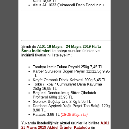
Kartı 18,95 TL
Altus AL 1033 Çekmeceli Derin Dondurucu
649 TL
Fantom DC2000 Toz Torbalı Süpürge 259 TL
Sinbo SHB-3117 El Blender Seti 99,95 TL
Aprilla ATR-7025 Vücut Bakım ve Tıraş
Makinesi 69,95 TL
Dolu Uzaktan Kumandalı Akülü Araba 599,95
TL
Işıklı Paten 69,95 TL
Dizlik-Dirseklik Koruyucu Set 9,95 TL
Şimdi de
A101 18 Mayıs - 24 Mayıs 2019 Hafta
Gold Baby Çift Yönlü Bebek Arabası 249,95
Sonu İndirimleri
ile satışa sunulan ürünleri ve
TL
indirimli fiyatlarını listeleyelim;
16 Jant Bisiklet 249,95 TL
Bebek Oto Koltuğu 199,95 TL
Fisher-Price Mama Sandalyesi 269,95 TL
Tarabya İzmir Tulum Peyniri 250g 7,45 TL
Lisanslı Bebek Ayakkabısı 11,95 TL
Karper Sürülebilir Üçgen Peynir 32x12,5g 9,95
Oyuncak Lisanslı Metal Araçlar 5,95 TL
TL
Kitap Çeşitleri 4,95 TL
Keyfe Osmanlı Dibek Kahvesi 200g 6,45 TL
8 Raflı Çok Amaçlı Dolap 209,95 TL
Torku / İkbal / Cumhuriyet Dana Kavurma
Cam Tabak Çeşitleri 2,50 TL
250g 16,95 TL
No-frost Saklama Kabı 5,95 TL
Beşüzzi Dondurulmuş Bitter Çikolatalı
Erzak Kabı 7,50 TL
Profiterol 600g 13,95 TL
Orta Boy Güveç Tenceresi 14,95 TL
Gelenek Buğday Unu 2 Kg 5,95 TL
Güveç Seti 6'lı 8,50 TL
Dardanel Ayçiçek Yağlı Poşet Ton Balığı 120g
Metal Saplı Silikon Servis Gereçleri 9,95 TL
8,90 TL
Silikon Maşa 9,95 TL
Patates 3,99 TL
(18-19 Mayıs'ta)
Silikon Servis Gereçleri 4,95 TL
Kavun 5,45 TL
(18-19 Mayıs'ta)
Silikon Tepsi Tutacağı 6,50 TL
Yukarıda listelediğimiz aktüel ürünler ile birlikte
Silk&Blue Bayan Desenli Slip 3'lü 7,95 TL
A101
Silikon Eldiven 8,50 TL
23 Mayıs 2019 Aktüel Ürünler Kataloğu
Kotex Ultra Hijyenik Ped Çeşitleri 7,75 TL
ön