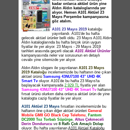
kadar onlarca aktüel ürün yine
Aldın Aldın kataloglarında yer
alıyor. Hemen A101 Aktüel 23
Mayıs Perşembe kampanyasına
göz atalım.
A101 23 Mayıs 2019
kataloğu
yayınlandı. A101'de bu hafta
gelecek aktüel ürünler belli oldu. 23 Mayıs A101 Aldın
Aldın kataloglarında bu hafta birçok ürün uygun
fiyatlar ile yer alıyor. 23 Mayıs - 29 Mayıs 2019
tarihleri arasında geçerli olacak
A101 Aktüel Ürünler
kampanyasında neler var sorusunun en detaylı
cevabı yine sitemizde yer alıyor.
Aldın Aldın sloganı ile yayınlanan
A101 23 Mayıs
2019 Kataloğu
incelememizde bu haftanın öne çıkan
aktüel ürünü
Samsung 43NU7100 43" UHD 4K
Smart Tv
oluyor. A101'de bu hafta 23 Mayıs'ta
başlayacak kampanyada
2.929 TL
fiyatla yer alan
Samsung 43NU7100 43" UHD 4K Smart Tv
haftanın
fırsat ürünü olurken daha onlarca aktüel ürün de yine
katalogta cazip fiyatlar ile yer alıyor.
A101 Aktüel 23 Mayıs
fırsatları incelememizde bu
haftanın öne çıkan diğer aktüel ürünleri
General
Mobile GM8 GO Black Cep Telefonu
,
Fantom
DC2000 Toz Torbalı Süpürge
,
Altus Çekmeceli
Derin Dondurucu
ve
8 Raflı Çok Amaçlı Dolap
oluyor. Bu hafta yayınlanan
A101 Aktüel Kataloğu