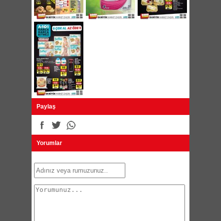
Mercan Pestil Cezerye Çeşitleri 500g 10,45 TL
Hastavuk Dondurulmuş Piliç Bonfile 17,95 TL
Orkide Omega 3 Bitkisel Sıvı Yağ 4,5 Litre
29,95 TL
Mercan Antep Fıstıklı Sadrazam Sucuğu
Lokumu 300g 11,95 TL
Mercan Fındıklı Pestil 350g 7,95 TL
Bebeto Cola Mellow Marshmallow 38g 1 TL
Vitol Enerji İçeceği Çeşitleri 500ml 2,75 TL
Torku Bordo Şalgam Suyu Çeşitleri 1 Litre
3,45 TL
Banvit Dilimli Piliç Salam 500g 7,45 TL
Acitivia Probiyotik Yoğurt Çeşitleri 4x100g
7,45 TL
Paylaş
Ovadan Yerli Pilavlık Pirinç 5000g 23,45 TL
Çotonak Ballı Fıstık Ezmesi 200g 8,95 TL
Sam Dondurulmuş Künefe 135g 4,25 TL
Dr.Oetker Guseppe Dondurulmuş Karışık
Pizza 2x405g 21,95 TL
Yorumlar
Vione Köpük Sabun Çeşitleri 2 Litre 15,90 TL
Keops Aynalı Tarak 6,95 TL
Dermokil Maske Çeşitleri 50ml 18,95 TL
Sihirli Sıvı/Hijyen Sprey Temizleyici 1000ml
6,95 TL