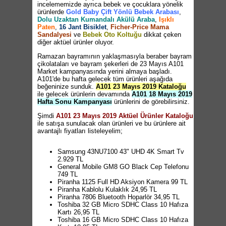
incelememizde ayrıca bebek ve çocuklara yönelik
ürünlerde
Gold Baby Çift Yönlü Bebek Arabası
,
Dolu Uzaktan Kumandalı Akülü Araba
,
Işıklı
Paten
,
16 Jant Bisiklet
,
Ficher-Price Mama
Sandalyesi
ve
Bebek Oto Koltuğu
dikkat çeken
diğer aktüel ürünler oluyor.
Ramazan bayramının yaklaşmasıyla beraber bayram
çikolataları ve bayram şekerleri de 23 Mayıs A101
Market kampanyasında yerini almaya başladı.
A101'de bu hafta gelecek tüm ürünleri aşağıda
beğeninize sunduk.
A101 23 Mayıs 2019 Kataloğu
ile gelecek ürünlerin devamında
A101 18 Mayıs 2019
Hafta Sonu Kampanyası
ürünlerini de görebilirsiniz.
Şimdi
A101 23 Mayıs 2019 Aktüel Ürünler Kataloğu
ile satışa sunulacak olan ürünleri ve bu ürünlere ait
avantajlı fiyatları listeleyelim;
Samsung 43NU7100 43" UHD 4K Smart Tv
2.929 TL
General Mobile GM8 GO Black Cep Telefonu
749 TL
Piranha 1125 Full HD Aksiyon Kamera 99 TL
Piranha Kablolu Kulaklık 24,95 TL
Piranha 7806 Bluetooth Hoparlör 34,95 TL
Toshiba 32 GB Micro SDHC Class 10 Hafıza
Kartı 26,95 TL
Toshiba 16 GB Micro SDHC Class 10 Hafıza