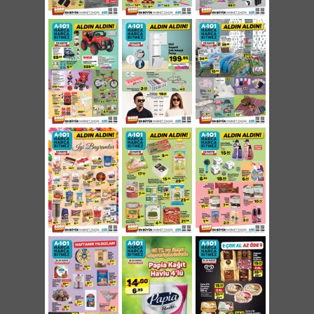
Ülker Ece Bütün Fındıklı Çikolata 400g 18,45
TL
Efsane Draje Çeşitleri 200g 7,95 TL
Vince Sütlü/Bitter Çikolatalı Fındık Draje 200g
6,95 TL
Ender Mini Bonbon Meyve Aromalı Sert Şeker
700g 6,95 TL
Haribo Bayram Keyfi Yumuşak Şeker 500g
8,95 TL
Fiorella Minis Pirinç Patlaklı Çikolata Çeşitleri
300g 9,95 TL
Ender Kremino Meyve Aroması Dolgulu
Yumuşak Şeker 350g 3,45 TL
Ender Sweety Bon Dolgulu Sert Şeker
Çeşitleri 350g 3,95 TL
Ender Bonbon Sert Şeker Çeşitleri 500g 4,95
TL
Kocatepe Türk Kahvesi 500g 18,95 TL
Elvan Fondante Karamel Dolgulu Sütlü
Çikolata 500g 12,95 TL
Ülker Hobby Fındıklı Bar Çikolata 250g 6,45
TL
Toffifee Karamelli Bütün Fındıklı Sütlü
Çikolata 125g 8,95 TL
Burak Lokum Çeşitleri 350g 5,95 TL
Keskinoğlu Organik Yumurta 10'lu 9,45 TL
Altınkılıç Gurme Olgunlaştırılmış Tam Yağlı
İnek Peyniri 500g 15,95 TL
McVitie's Çikolata Kaplı Bisküvi Çeşitleri 102g
3,25 TL