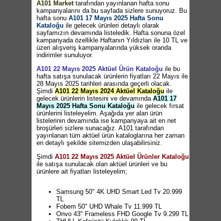
A101 Market
tarafından yayınlanan hafta sonu
kampanyalarını da bu sayfada sizlere sunuyoruz. Bu
hafta sonu
A101 17 Mayıs 2025 Hafta Sonu
Kataloğu
ile gelecek ürünleri detaylı olarak
sayfamızın devamında listeledik. Hafta sonuna özel
kampanyada özellikle Haftanın Yıldızları ile 10 TL ve
üzeri alışveriş kampanyalarında yüksek oranda
indirimler sunuluyor.
A101 22 Mayıs 2025 Aktüel Ürün Kataloğu
ile bu
hafta satışa sunulacak ürünlerin fiyatları 22 Mayıs ile
28 Mayıs 2025 tarihleri arasında geçerli olacak.
Şimdi
A101 22 Mayıs 2024 Aktüel Kataloğu
ile
gelecek ürünlerin listesini ve devamında
A101 17
Mayıs 2025 Hafta Sonu Kataloğu
ile gelecek fırsat
ürünlerini listeleyelim. Aşağıda yer alan ürün
listelerinin devamında ise kampanyaya ait en net
broşürleri sizlere sunacağız. A101 tarafından
yayınlanan tüm aktüel ürün kataloglarına her zaman
en detaylı şekilde sitemizden ulaşabilirsiniz.
Şimdi
A101 22 Mayıs 2025 Aktüel Ürünler Kataloğu
ile satışa sunulacak olan aktüel ürünleri ve bu
ürünlere ait fiyatları listeleyelim;
Samsung 50" 4K UHD Smart Led Tv 20.999
TL
Fobem 50" UHD Whale Tv 11.999 TL
Onvo 43" Frameless FHD Google Tv 9.299 TL