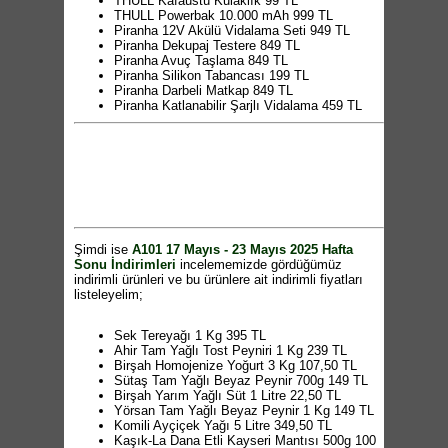
THULL Kafaüstü Kulaklık 99 TL
THULL Powerbak 10.000 mAh 999 TL
Piranha 12V Akülü Vidalama Seti 949 TL
Piranha Dekupaj Testere 849 TL
Piranha Avuç Taşlama 849 TL
Piranha Silikon Tabancası 199 TL
Piranha Darbeli Matkap 849 TL
Piranha Katlanabilir Şarjlı Vidalama 459 TL
Piranha Lehim Havya Tabanca Seti 349 TL
Geri Vitesli Benzinli Çapa Motoru 16.499 TL
19" Takım Çantası 349 TL
Aprilla Şarjlı Saç Kesme Makinesi 499 TL
Kiwi Standlı Şarjlı Su Pompası 329 TL
Kiwi Çubuk El Blender 499 TL
Kiwi El Mikseri 399 TL
Sinbo Yağ Ölçer Fonksiyonlu Akıllı Bluetooth
Baskül 349 TL
Şimdi ise
A101 17 Mayıs - 23 Mayıs 2025 Hafta
Kiwi Cam Su Isıtıcı 799 TL
Sonu İndirimleri
incelememizde gördüğümüz
Arzum Mistost Tost Makinesi 2.199 TL
indirimli ürünleri ve bu ürünlere ait indirimli fiyatları
Range Köz Türk Kahvesi Makinesi 999 TL
listeleyelim;
Yastık Kılıfı 2'li 65 TL
Sofra Bezi 59,50 TL
Tek Kişilik Lastikli Penye Çarşaf 139 TL
Sek Tereyağı 1 Kg 395 TL
Çift Kişilik Lastikli Penye Çarşaf 179 TL
Ahir Tam Yağlı Tost Peyniri 1 Kg 239 TL
Kadın Kalın Taban Sandalet 189 TL
Birşah Homojenize Yoğurt 3 Kg 107,50 TL
Kadın Çizgili Desenli Çift Tokalı Terlik 169 TL
Sütaş Tam Yağlı Beyaz Peynir 700g 149 TL
Kadın Sargı Desenli Terlik 169 TL
Birşah Yarım Yağlı Süt 1 Litre 22,50 TL
Dikişsiz Lazer Kesim Sütyen 249 TL
Yörsan Tam Yağlı Beyaz Peynir 1 Kg 149 TL
Penti Yaz Esintisi Külotlu Çorap 129 TL
Komili Ayçiçek Yağı 5 Litre 349,50 TL
Kadın Toparlayıcı Sütyen 199 TL
Kaşık-La Dana Etli Kayseri Mantısı 500g 100