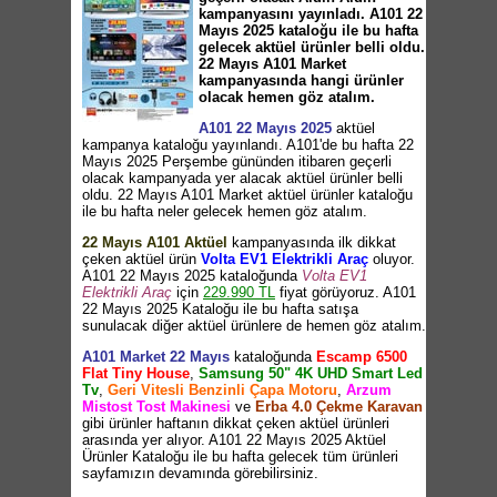
kampanyasını yayınladı. A101 22
Mayıs 2025 kataloğu ile bu hafta
gelecek aktüel ürünler belli oldu.
22 Mayıs A101 Market
kampanyasında hangi ürünler
olacak hemen göz atalım.
A101 22 Mayıs 2025
aktüel
kampanya kataloğu yayınlandı. A101'de bu hafta 22
Mayıs 2025 Perşembe gününden itibaren geçerli
olacak kampanyada yer alacak aktüel ürünler belli
oldu. 22 Mayıs A101 Market aktüel ürünler kataloğu
ile bu hafta neler gelecek hemen göz atalım.
22 Mayıs A101 Aktüel
kampanyasında ilk dikkat
çeken aktüel ürün
Volta EV1 Elektrikli Araç
oluyor.
A101 22 Mayıs 2025 kataloğunda
Volta EV1
Elektrikli Araç
için
229.990 TL
fiyat görüyoruz. A101
22 Mayıs 2025 Kataloğu ile bu hafta satışa
sunulacak diğer aktüel ürünlere de hemen göz atalım.
A101 Market 22 Mayıs
kataloğunda
Escamp 6500
Flat Tiny House
,
Samsung 50" 4K UHD Smart Led
Tv
,
Geri Vitesli Benzinli Çapa Motoru
,
Arzum
Mistost Tost Makinesi
ve
Erba 4.0 Çekme Karavan
gibi ürünler haftanın dikkat çeken aktüel ürünleri
arasında yer alıyor. A101 22 Mayıs 2025 Aktüel
Ürünler Kataloğu ile bu hafta gelecek tüm ürünleri
sayfamızın devamında görebilirsiniz.