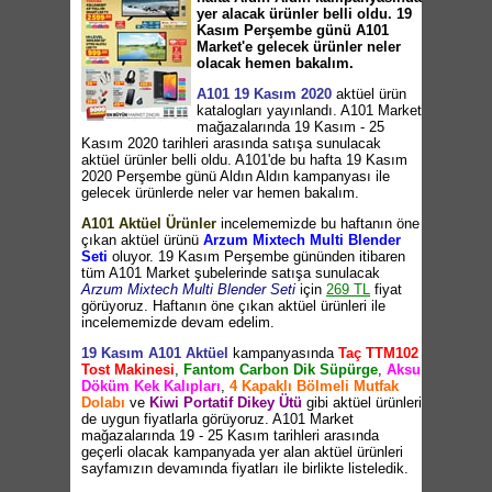
yer alacak ürünler belli oldu. 19
Kasım Perşembe günü A101
Market'e gelecek ürünler neler
olacak hemen bakalım.
A101 19 Kasım 2020
aktüel ürün
katalogları yayınlandı. A101 Market
mağazalarında 19 Kasım - 25
Kasım 2020 tarihleri arasında satışa sunulacak
aktüel ürünler belli oldu. A101'de bu hafta 19 Kasım
2020 Perşembe günü Aldın Aldın kampanyası ile
gelecek ürünlerde neler var hemen bakalım.
A101 Aktüel Ürünler
incelememizde bu haftanın öne
çıkan aktüel ürünü
Arzum Mixtech Multi Blender
Seti
oluyor. 19 Kasım Perşembe gününden itibaren
tüm A101 Market şubelerinde satışa sunulacak
Arzum Mixtech Multi Blender Seti
için
269 TL
fiyat
görüyoruz. Haftanın öne çıkan aktüel ürünleri ile
incelememizde devam edelim.
19 Kasım A101 Aktüel
kampanyasında
Taç TTM102
Tost Makinesi
,
Fantom Carbon Dik Süpürge
,
Aksu
Döküm Kek Kalıpları
,
4 Kapaklı Bölmeli Mutfak
Dolabı
ve
Kiwi Portatif Dikey Ütü
gibi aktüel ürünleri
de uygun fiyatlarla görüyoruz. A101 Market
mağazalarında 19 - 25 Kasım tarihleri arasında
geçerli olacak kampanyada yer alan aktüel ürünleri
sayfamızın devamında fiyatları ile birlikte listeledik.