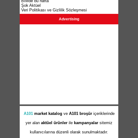
BİMde bu hafta
Şok Aktüel
Veri Politikası ve Gizlilik Sözleşmesi
Advertising
A101
market
katalog
ve
A101 broşür
içeriklerinde
yer alan
aktüel ürünler
ile
kampanyalar
sitemiz
kullanıcılarına düzenli olarak sunulmaktadır.