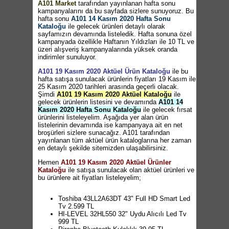
A101 Market
tarafından yayınlanan hafta sonu
kampanyalarını da bu sayfada sizlere sunuyoruz. Bu
hafta sonu
A101 14 Kasım 2020 Hafta Sonu
Kataloğu
ile gelecek ürünleri detaylı olarak
sayfamızın devamında listeledik. Hafta sonuna özel
kampanyada özellikle Haftanın Yıldızları ile 10 TL ve
üzeri alışveriş kampanyalarında yüksek oranda
indirimler sunuluyor.
A101 19 Kasım 2020 Aktüel Ürün Kataloğu
ile bu
hafta satışa sunulacak ürünlerin fiyatları 19 Kasım ile
25 Kasım 2020 tarihleri arasında geçerli olacak.
Şimdi
A101 19 Kasım 2020 Aktüel Kataloğu
ile
gelecek ürünlerin listesini ve devamında
A101 14
Kasım 2020 Hafta Sonu Kataloğu
ile gelecek fırsat
ürünlerini listeleyelim. Aşağıda yer alan ürün
listelerinin devamında ise kampanyaya ait en net
broşürleri sizlere sunacağız. A101 tarafından
yayınlanan tüm aktüel ürün kataloglarına her zaman
en detaylı şekilde sitemizden ulaşabilirsiniz.
Hemen
A101 19 Kasım 2020 Aktüel Ürünler
Kataloğu
ile satışa sunulacak olan aktüel ürünleri ve
bu ürünlere ait fiyatları listeleyelim;
Toshiba 43LL2A63DT 43" Full HD Smart Led
Tv 2.599 TL
HI-LEVEL 32HL550 32" Uydu Alıcılı Led Tv
999 TL