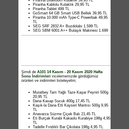
Piranha Bluetooth Kulaklık 39,95 TL
Piranha Kablolu Kulaklık 29,95 TL
Piranha Tablet 499 TL
GoSmart 64 GB Smart USB Bellek 39,95 TL
Piranha 10.000 mAh Type-C Powerbak 49,95
TL
SEG SRF 2832 A+ Buzdolabı 1.599 TL
SEG SBM 6001 A++ Bulaşık Makinesi 1.699
TL
Arzum AR1062 Mixtech Multi Blender Seti 269
TL
Kiwi KSI 6450 Portatif Dikey Ütü 159 TL
Kiwi KCM 7510 Elektrikli Cezve 39,95 TL
Kiwi KK 3304 Su Isıtıcı 45 TL
Taç TTM102 Tost Makinesi 199 TL
Aprilla AHS 2025 Saç Şekillendirici 65 TL
Fantom Carbon DC1000 Dik Süpürge 179 TL
Şimdi de
A101 14 Kasım - 20 Kasım 2020 Hafta
Aprilla AHC 5007 Saç Kesme Makinesi 69,95
Sonu İndirimleri
incelememizde gördüğümüz
TL
ürünleri ve indirimleri listeleyelim;
Aksu Döküm Kek Kalıpları 75 TL
Aksu Sahan Seti 3'lü 165 TL
Hascevher Armada Çaydanlık 99 TL
Muratbey Tam Yağlı Taze Kaşar Peyniri 500g
Papilla Çift Taraflı Balık Tavası 55 TL
20,95 TL
4 Kapaklı Bölmeli Mutfak Dolabı 179,95 TL
Dana Kasap Sucuk 400g 17,45 TL
Seramik Sunum Tabağı 4,95 TL
Kaşık-la Dana Etli Kayseri Mantısı 500g 9,95
Borcam Dikdörtgen Tepsi 24,95 TL
TL
Desenli Ekmek ve Şef Bıçağı Çeşitleri 12,50
Anavarza Süzme Çiçek Balı 21,45 TL
TL
Eti Burçak Kurabi Kakaolu Kurabiye 198g 4,95
Harf Desenli Su Şişesi 6,50 TL
TL
Mini Mutfak Gereçleri 5,95 TL
Tadelle Fındıklı Bar Çikolata 198g 4,95 TL