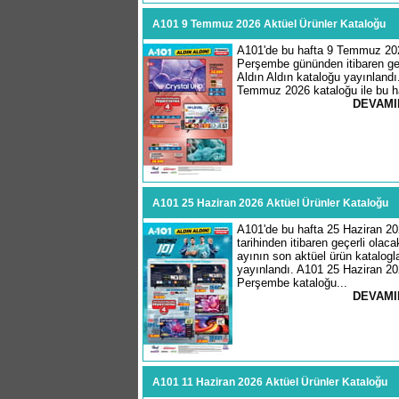
A101 9 Temmuz 2026 Aktüel Ürünler Kataloğu
A101'de bu hafta 9 Temmuz 20
Perşembe gününden itibaren geç
Aldın Aldın kataloğu yayınlandı
Temmuz 2026 kataloğu ile bu ha
DEVAMI
A101 25 Haziran 2026 Aktüel Ürünler Kataloğu
A101'de bu hafta 25 Haziran 2
tarihinden itibaren geçerli olac
ayının son aktüel ürün katalogla
yayınlandı. A101 25 Haziran 2
Perşembe kataloğu...
DEVAMI
A101 11 Haziran 2026 Aktüel Ürünler Kataloğu