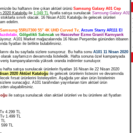
memizde bu haftanın öne çıkan aktüel ürünü
Samsung Galaxy A01 Cep
n 2020 Kataloğu
ile
1.049 TL
fiyatla satışa sunulacak
Samsung Galaxy A01
oklarla sınırlı olacak. 16 Nisan A101 Kataloğu ile gelecek ürünleri
vam edelim.
Samsung 55RU7300 55" 4K UHD Curved Tv
,
Arzum Starry AR111 El
Buzdolabı
,
Gölgelikli Salıncak
ve
Hascevher Ezme Granit Karnıyarık
e görüyoruz. A101 Market mağazalarında 16 Nisan Perşembe gününden itibaren
fiyatları ile birlikte bulabilirsiniz.
arını da bu sayfada sizlere sunuyoruz. Bu hafta sonu
A101 11 Nisan 2020
lı olarak sayfamızın devamında listeledik. Hafta sonuna özel kampanyada
alışveriş kampanyalarında yüksek oranda indirimler sunuluyor.
u hafta satışa sunulacak ürünlerin fiyatları 16 Nisan ile 22 Nisan 2020
isan 2020 Aktüel Kataloğu
ile gelecek ürünlerin listesini ve devamında
lecek fırsat ürünlerini listeleyelim. Aşağıda yer alan ürün listelerinin
sizlere sunacağız. A101 tarafından yayınlanan tüm aktüel ürün
zden ulaşabilirsiniz.
loğu
ile satışa sunulacak olan aktüel ürünleri ve bu ürünlere ait fiyatları
Tv 4.299 TL
 Tv 1.499 TL
 TL
 599 TL