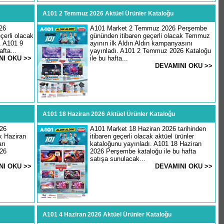
A101 2 Temmuz 2026 Aktüel Ürünler Kataloğu
26
A101 Market 2 Temmuz 2026 Perşembe
erli olacak
gününden itibaren geçerli olacak Temmuz
. A101 9
ayının ilk Aldın Aldın kampanyasını
fta...
yayınladı. A101 2 Temmuz 2026 Kataloğu
NI OKU >>
ile bu hafta...
DEVAMINI OKU >>
A101 18 Haziran 2026 Aktüel Ürünler Kataloğu
026
A101 Market 18 Haziran 2026 tarihinden
ak Haziran
itibaren geçerli olacak aktüel ürünler
rı
kataloğunu yayınladı. A101 18 Haziran
026
2026 Perşembe kataloğu ile bu hafta
satışa sunulacak...
NI OKU >>
DEVAMINI OKU >>
A101 4 Haziran 2026 Aktüel Ürünler Kataloğu