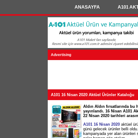
ANASAYFA
A101 AK
Advertising
A101 16 Nisan 2020 Aktüel Ürünler Kataloğu
Aldın Aldın fırsatlarında bu
yayınlandı. 16 Nisan A101 Ak
22 Nisan 2020 tarihleri aras
A101 16 Nisan 2020
aktüel ür
günü gelecek ürünler belli oldu
kampanyada yer alan ürünleri 