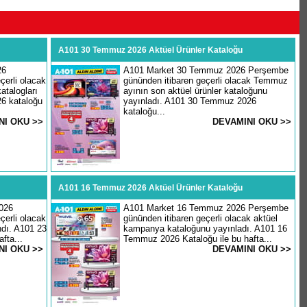
A101 30 Temmuz 2026 Aktüel Ürünler Kataloğu
26
A101 Market 30 Temmuz 2026 Perşembe
erli olacak
gününden itibaren geçerli olacak Temmuz
atalogları
ayının son aktüel ürünler kataloğunu
26 kataloğu
yayınladı. A101 30 Temmuz 2026
kataloğu...
NI OKU >>
DEVAMINI OKU >>
A101 16 Temmuz 2026 Aktüel Ürünler Kataloğu
026
A101 Market 16 Temmuz 2026 Perşembe
erli olacak
gününden itibaren geçerli olacak aktüel
ndı. A101 23
kampanya kataloğunu yayınladı. A101 16
fta...
Temmuz 2026 Kataloğu ile bu hafta...
NI OKU >>
DEVAMINI OKU >>