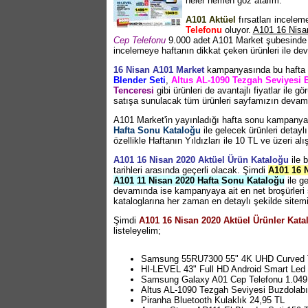
neler hemen göz atalım.
A101 Aktüel
fırsatları incele
Telefonu
oluyor.
A101 16 Nisa
Cep Telefonu
9.000 adet A101 Market şubesinde st
incelemeye haftanın dikkat çeken ürünleri ile de
16 Nisan A101 Market
kampanyasında bu hafta
Blender Seti
,
Altus AL-1090 Tezgah Seviyesi 
Tenceresi
gibi ürünleri de avantajlı fiyatlar il
satışa sunulacak tüm ürünleri sayfamızın devamında 
A101 Market'in yayınladığı hafta sonu kampanyal
Hafta Sonu Kataloğu
ile gelecek ürünleri detay
özellikle Haftanın Yıldızları ile 10 TL ve üzeri 
A101 16 Nisan 2020 Aktüel Ürün Kataloğu
ile b
tarihleri arasında geçerli olacak. Şimdi
A101 16 N
A101 11 Nisan 2020 Hafta Sonu Kataloğu
ile ge
devamında ise kampanyaya ait en net broşürleri 
kataloglarına her zaman en detaylı şekilde sitemi
Şimdi
A101 16 Nisan 2020 Aktüel Ürünler Kata
listeleyelim;
Samsung 55RU7300 55" 4K UHD Curved 
HI-LEVEL 43" Full HD Android Smart Led
Samsung Galaxy A01 Cep Telefonu 1.049
Altus AL-1090 Tezgah Seviyesi Buzdolabı
Piranha Bluetooth Kulaklık 24,95 TL