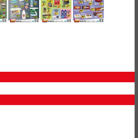
L
95 TL
3,50 TL