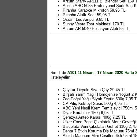
Arzum Starry AR111 El Blender Seti 159 
Aprilla AHC 5035 Profesyonel Şarlı Saç 
Piranha Karaoke Mikrofon 59,95 TL
Piranha Akıllı Saat 59,95 TL
Osram Led Ampul 9,95 TL
Sunny Vesta Tost Makinesi 179 TL
Arzum AR-5040 Epilasyon Aleti 85 TL
Gölgelikli Salıncak 259,95 TL
Oyuncak Mutfak Seti 21,95 TL
Oyuncak Toplu El Arabası 24,95 TL
Oyuncak Yazar Kasa 27,95 TL
Mixflor Sıvı Bitki Besini 500 ml 6,95 TL
Mixflor Sukulent ve Kaktüs Toprağı 4,95 
Canlı Çiçek Zambak 2'li 7,95 TL
Taş Saksıda Canlı Çiçek Sukulent ve Kakt
Cim Adam 3,75 TL
Şimdi de
A101 11 Nisan - 17 Nisan 2020 Hafta 
Varta Alkalin Kalın Pil 4'lü 4,95 TL
listeleyelim;
Varta Alkalin İnce Pil 4'lü 4,95 TL
Bay Spor Model Kemer 9,95 TL
Aqua Di Polo Bay / Bayan Kol Saati 29,9
Çaykur Tiiryaki Siyah Çay 29,45 TL
Katlanabilir Kamp Sandalyesi 44,95 TL
Birşah Yarım Yağlı Homojenize Yoğurt 2 
Katlanabilir Alüminyum Masa - Tabure Set
Zeo Doğal Yağlı Siyah Zeytin 500g 7,95 T
Dağcı Kamp Sandalyesi 59,95 TL
CP Piliç Kokteyl Sosis 500g 4,95 TL
Castle Buzluk Termos 25 Litre 74,95 TL
ABC Yeni Nesil Krem Temizleyici 750ml 5
Relax Çelik Termos 2 Litre 75 TL
Diyar Karabiber 150g 6,95 TL
Kare Kase 3,8 Litre 4,95 TL
Çerezya Antep Karası 400g 7,25 TL
Kare Kase 500 ml 1 TL
Ülker Coco Pops Çikolatalı Mısır Gevreği
Bardak 300 ml 1 TL
Biscolata Veni Çikolatalı Gofret 110g 2,75
Büyük Boy Kayık Tabak 2 TL
Denta 7 Etkin Koruma Diş Macunu 75ml 3
Piknik Sepeti 17,50 TL
Algida Magnum Mini Çeşitleri 6x57,5ml 1