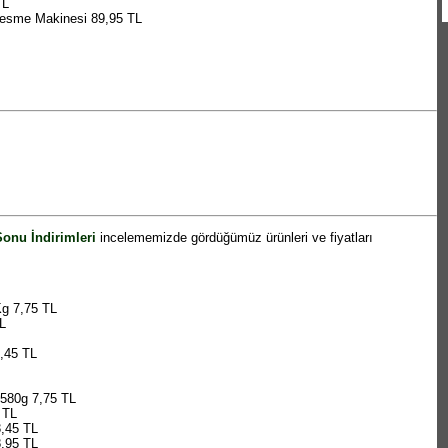
TL
Kesme Makinesi 89,95 TL
TL
üs Çeşitleri 10,95 TL
Sonu İndirimleri
incelememizde gördüğümüz ürünleri ve fiyatları
5 TL
Kg 7,75 TL
i 189,95 TL
L
,45 TL
 580g 7,75 TL
 TL
,45 TL
8,95 TL