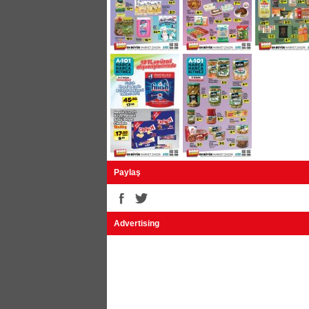
Tat / Çiftçi Koçbaşı Nohut 2000g 13,95 T
Banvit Piliç Nugget 700g 9,45 TL
Burcu Salamura Asma Yaprağı 1300g 14,
Torku Çatalhöyük Pilavlık Bulgur 2500g 1
Banetti Makarna Çeşitleri 500g 2,75 TL
Galle Karışık Turşu 5000g 19,95 TL
Galle Kornişon Turşu 3000g 19,95 TL
Dixi Yüzey Temizleyici 5 Litre 16,90 TL
Familia Kağıt Havlu 16'lı 24,95 TL
Paylaş
Advertising