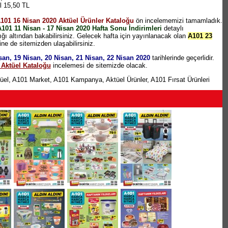
l 15,50 TL
 14,75 TL
101 16 Nisan 2020 Aktüel Ürünler Kataloğu
ön incelememizi tamamladık.
Vişne 750ml 15,50 TL
101 11 Nisan - 17 Nisan 2020 Hafta Sonu İndirimleri
detaylı
vası 2x150ml 12,75 TL
ğı altından bakabilirsiniz. Gelecek hafta için yayınlanacak olan
A101 23
e 2x125ml 14,50 TL
e de sitemizden ulaşabilirsiniz.
ndurma 650ml 14,50 TL
resi 75 TL
san, 19 Nisan, 20 Nisan, 21 Nisan, 22 Nisan 2020
tarihlerinde geçerlidir.
75 TL
 Aktüel Kataloğu
incelemesi de sitemizde olacak.
TL
ableti 50'li 17,95 TL
(10 TL ve üzeri alışverişlerde geçerlidir)
pışmaz Midi Ürünler 19,95 TL
üel
,
A101 Market
,
A101 Kampanya
,
Aktüel Ürünler
,
A101 Fırsat Ürünleri
az Çikolata 10x33 gr 9,95 TL
(10 TL ve üzeri alışverişlerde geçerlidir)
3'lü 9,95 TL
5 TL
TL
L
m Takımı 74,95 TL
,95 TL
5 TL