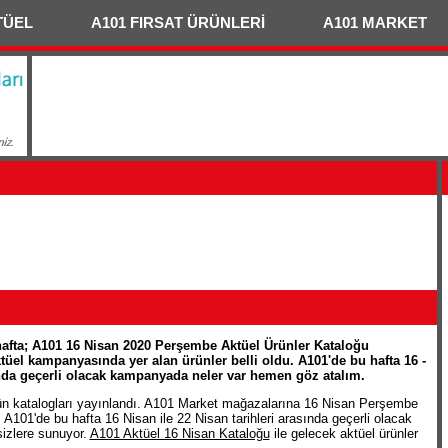
TÜEL
A101 FIRSAT ÜRÜNLERİ
A101 MARKET
 hafta; A101 16 Nisan 2020 Perşembe Aktüel Ürünler Kataloğu
tüel kampanyasında yer alan ürünler belli oldu. A101'de bu hafta 16 -
ında geçerli olacak kampanyada neler var hemen göz atalım.
ün katalogları yayınlandı. A101 Market mağazalarına 16 Nisan Perşembe
. A101'de bu hafta 16 Nisan ile 22 Nisan tarihleri arasında geçerli olacak
sizlere sunuyor.
A101 Aktüel 16 Nisan Kataloğu
ile gelecek aktüel ürünler